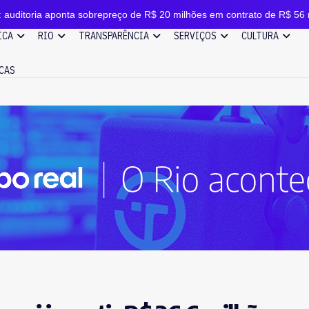
aponta sobrepreço de R$ 20 milhões em contrato de R$ 56 milhões
ICA
RIO
TRANSPARÊNCIA
SERVIÇOS
CULTURA
CAS