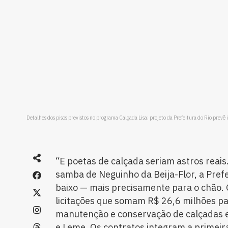
Detalhes dos pisos previstos no programa Calçada Lisa; projeto da Prefeitura do Rio prevê
“E poetas de calçada seriam astros reai
samba de Neguinho da Beija-Flor, a Prefe
baixo — mais precisamente para o chão.
licitações que somam R$ 26,6 milhões pa
manutenção e conservação de calçadas 
e Leme. Os contratos integram a primeir