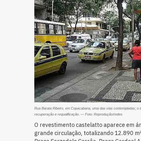
Rua Barata Ribeiro, em Copacabana, uma das vias contempladas; o t
recuperação e requalificação. — Foto: Reprodução/redes
O revestimento castelatto aparece em ár
grande circulação, totalizando 12.890 m