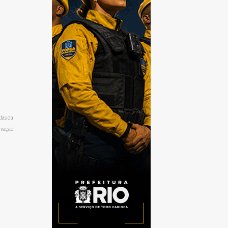
das da
rvação