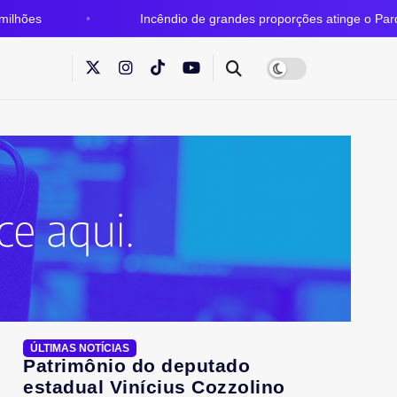
Incêndio de grandes proporções atinge o Parque Estadua
ÚLTIMAS NOTÍCIAS
Patrimônio do deputado
estadual Vinícius Cozzolino