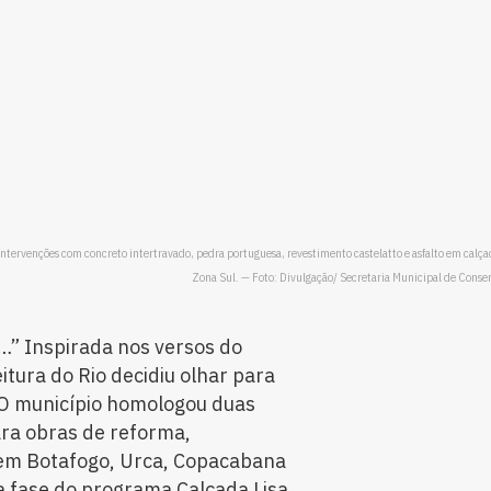
 intervenções com concreto intertravado, pedra portuguesa, revestimento castelatto e asfalto em calça
Zona Sul. — Foto: Divulgação/ Secretaria Municipal de Conse
s…” Inspirada nos versos do
itura do Rio decidiu olhar para
 O município homologou duas
ra obras de reforma,
em Botafogo, Urca, Copacabana
a fase do programa Calçada Lisa.