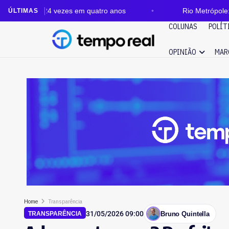
e 24 vezes em quatro anos
Rio Metrópole: auditoria 
ÚLTIMAS
COLUNAS
POLÍT
OPINIÃO
MAR
Home
Transparência
31/05/2026 09:00
Bruno Quintella
TRANSPARÊNCIA