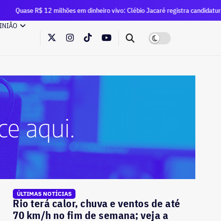
milhões em dinheiro vivo: Clébio Jacaré registra candidatura à Câmara e decl
INIÃO
ÚLTIMAS NOTÍCIAS
Rio terá calor, chuva e ventos de até
70 km/h no fim de semana; veja a