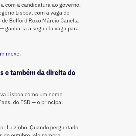
ria com a candidatura ao governo.
ogério Lisboa, com a vaga de
to de Belford Roxo Márcio Canella
o — ganharia a segunda vaga para
uém mexe
.
s e também da direita do
 dava Lisboa como um nome
aes, do PSD — o principal
tor Luizinho. Quando perguntado
s de outubro, ele sempre