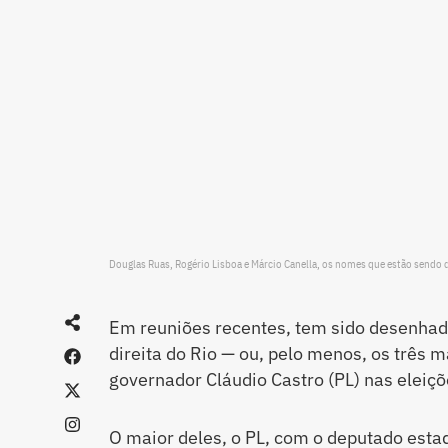
Douglas Ruas, Rogério Lisboa e Márcio Canella, os nomes que estão sendo 
Em reuniões recentes, tem sido desenhad
direita do Rio — ou, pelo menos, os três 
governador Cláudio Castro (PL) nas eleiçõ
O maior deles, o PL, com o deputado estad