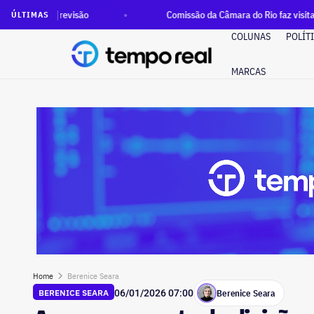
isão
Comissão da Câmara do Rio faz visita às mais de 100 f
ÚLTIMAS
COLUNAS
POLÍT
MARCAS
Home
Berenice Seara
Berenice Seara
BERENICE SEARA
06/01/2026 07:00