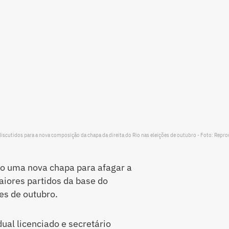
discutidos para a nova composição da chapa da direita do Rio nas eleições de outubro - Foto: Repr
o uma nova chapa para afagar a
maiores partidos da base do
es de outubro.
ual licenciado e secretário