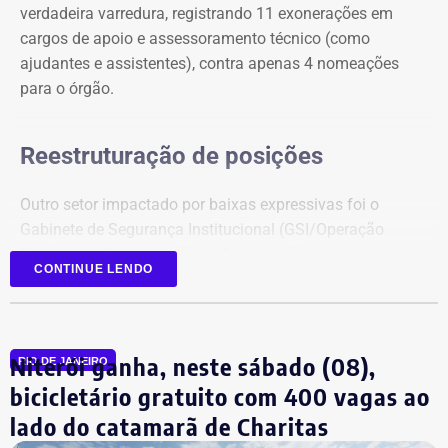
verdadeira varredura, registrando 11 exonerações em
cargos de apoio e assessoramento técnico (como
ajudantes e assistentes), contra apenas 4 nomeações
para o órgão.
Reestruturação de posições
Outro setor impactado por baixas expressivas foi o
Gabinete de Segurança Institucional (GSI/Operação
Foco), com 5 exonerações e 3 nomeações.
CONTINUE LENDO
Em contrapartida, o Detran-RJ figurou como o principal
polo receptor de novos quadros no expediente. A Casa
Civil chancelou 6 nomeações diretas para chefias de
Niterói ganha, neste sábado (08),
RIO DE JANEIRO
serviços e unidades de atendimento desconcentradas do
bicicletário gratuito com 400 vagas ao
departamento de trânsito, sem registrar nenhuma
lado do catamarã de Charitas
exoneração correspondente nesta leva.