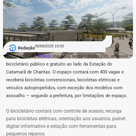
A lista de reforços na estrutura estadual contou ainda
com 4 nomeações na Secretaria de Estado de Fazenda e
4 na Secretaria de Estado do Ambiente e Sustentabilidade
(Seas/Inea), além de preenchimento de vagas
estratégicas de coordenação (nível DAS-8) na Fundação
06/08/2026 10:00
CEPERJ, Seplag e Secretaria de Governo.
Redação
A Prefeitura de
Niterói
inaugura, neste sábado (08), um novo
COM FÁBIO MARTINS.
bicicletário público e gratuito ao lado da Estação do
Catamarã de Charitas. O espaço contará com 400 vagas e
receberá bicicletas convencionais, bicicletas elétricas e
veículos autopropelidos, com exceção dos modelos com
assoalho — segundo a prefeitura, por limitações de espaço.
O bicicletário contará com controle de acesso, recarga
para bicicletas elétricas, orientação aos usuários, painel
digital informativo e estação com ferramentas para
pequenos reparos.