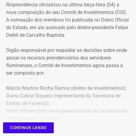
Rioprevidência oficializou na última terça-feira (04) a
nova composição do seu Comitê de Investimentos (COI).
A nomeação dos membros foi publicada no Diário Oficial
do Estado, em ato assinado pelo diretor-presidente Felipe
Derbli de Carvalho Baptista.
Órgão responsável por respaldar as decisões sobre onde
alocar os recursos previdenciários dos servidores
fluminenses, o Comitê de Investimentos agora passa a
ser composto por:
Márcio Martins Rocha Ramos (diretor de investimentos);
Diana Cabral Siqueira (representante da Secretaria de
Estado de Fazenda);
Pablo Villarim Gonçalves (representante da Secretaria de
Planejamento e Gestão);
Alisson José Ramos Batista (servidor do Corpo Técnico
CONTINUE LENDO
do Rioprevidência);