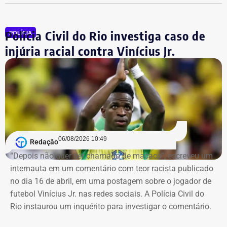
Geny Andrea Alves (servidora do Corpo Técnico do
Rioprevidência).
Polícia Civil do Rio investiga caso de
POLÍCIA
injúria racial contra Vinícius Jr.
Retroatividade de atos para garantir
segurança jurídica
Um dos pontos de destaque no ato administrativo é a
atribuição de efeitos retroativos a 1º de julho de 2026.
Segundo a portaria, a medida serve para validar e
06/08/2026 10:49
Redação
regularizar decisões de gestão e investimentos que já
“Depois não quer ser chamado de macaco”, escreveu um
vinham sendo praticados pelos servidores designados
internauta em um comentário com teor racista publicado
desde o mês passado. O fundo justifica a retroatividade
no dia 16 de abril, em uma postagem sobre o jogador de
na necessidade de preservar a continuidade do serviço
futebol Vinícius Jr. nas redes sociais. A Polícia Civil do
público, a eficiência e a segurança jurídica de suas
Rio instaurou um inquérito para investigar o comentário.
operações.