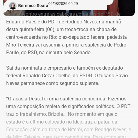
de superintendente de Retenção e Atração de
06/08/2026 09:29
Berenice Seara
Investimentos do Desenvolvimento Econômico;
Num encontro entre as cabeças coroadas do PSD de
O Ministério Público (MPRJ), então, passou a conferir
Joel de Oliveira Suhett Filho foi desligado do posto de
Eduardo Paes e do PDT de Rodrigo Neves, na manhã
ações civis públicas e processos de improbidade —
assessor-chefe de Assuntos Estratégicos da Polícia
desta quinta-feira (06), um troca-troca na chapa de
relativos a agentes públicos — que tramitavam na vara, e
Militar;
centro-esquerda no Rio: o ex-deputado federal pedetista
foram identificadas diversas adulterações, principalmente
Henrique Gustavo dos Santos Frickmann foi exonerado, a
Miro Teixeira vai assumir a primeira suplência de Pedro
em processos nos quais Núbia Cozzolino aparecia como
pedido, do cargo de subsecretário adjunto de Obrasda
Paulo, do PSD, na disputa pelo Senado.
interessada ou ré.
Secretaria de Infraestrutura e Obras Públicas.
Sai da nominata o empresário e também ex-deputado
Durante uma busca e apreensão no escritório ligado à ex-
Nomeações vieram em dose
federal Ronaldo Cezar Coelho, do PSDB. O tucano Sávio
prefeita de Magé, foram encontradas cópias de folhas
Neves permanece como segundo suplente.
homeopática
processuais com treinos de rubricas e assinaturas.
“Graças a Deus, foi uma suplência concorrida. Fizemos
No outro lado da balança das publicações do Diário
Núbia Cozzolino alega injustiça e
uma composição repleta de significados políticos. O PDT
Oficial, Couto fez mudanças pontuais e assinou apenas 2
irregularidades
traz o trabalhismo, Brizola… No momento em que o
únicas nomeações para o segundo e terceiro escalões do
estado é o último colocado no Ideb, traz a patua da
governo. A Superintendência de Compras e Licitações da
Educação; além da força de Niterói, com Rodrigo Neves; e
A Justiça concluiu que a autoria criminal ficou
Secretaria de Estado de Saúde recebeu a nomeação de
de Miro Teixeira, deputado constituinte. Para completar,
comprovada em relação a Núbia, mas não foi possível