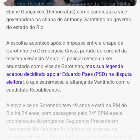
O partido Republicanos definiu a major da Polícia Militar
Elaine Gonçalves (Democratas) como candidata a vice-
governadora na chapa de Anthony Garotinho ao governo
do estado do Rio.
A escolha acontece após o impasse entre a chapa de
Garotinho e o Democracia Cristã, partido do coronel da
reserva Venâncio Moura. O policial chegou a ser
anunciado como vice de Garotinho,
mas sua legenda
acabou decidindo apoiar Eduardo Paes (PSD) na disputa
eleitoral
, o que estremeceu a aliança de Venâncio com o
candidato Republicanos.
A nova vice de Garotinho tem 49 anos e está na PM do
Rio há 24 anos, com passagens pelo 24º BPM e pela
coordenação do programa Segurança Presente em
Paracambi. Ela também foi diretora de projetos na
iniciativa Heróis do Rio, voltada para o suporte a policiais