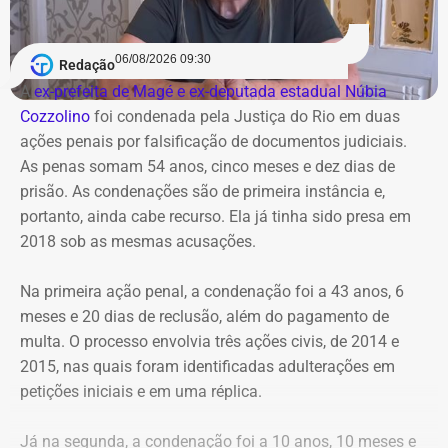
06/08/2026 09:30
Redação
A
ex-prefeita de Magé e ex-deputada estadual Núbia
Cozzolino
foi condenada pela Justiça do Rio em duas
ações penais por falsificação de documentos judiciais.
As penas somam 54 anos, cinco meses e dez dias de
prisão. As condenações são de primeira instância e,
portanto, ainda cabe recurso. Ela já tinha sido presa em
2018 sob as mesmas acusações.
Na primeira ação penal, a condenação foi a 43 anos, 6
meses e 20 dias de reclusão, além do pagamento de
multa. O processo envolvia três ações civis, de 2014 e
2015, nas quais foram identificadas adulterações em
Cortes na Ciência e Tecnologia
petições iniciais e em uma réplica.
Das oito exonerações publicadas no Diário Oficial, quatro
Já na segunda, a condenação foi a 10 anos, 10 meses e