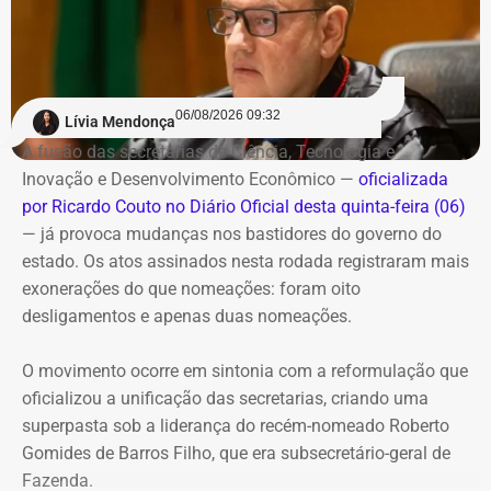
cidade, o novo espaço funcionará em horário compatível
com a operação do catamarã. Os usuários já
cadastrados poderão utilizar a unidade de Charitas sem
necessidade de um novo cadastro.
06/08/2026 09:32
Lívia Mendonça
Também haverá um aplicativo para consulta da
A fusão das secretarias de Ciência, Tecnologia e
disponibilidade de vagas e realização de pré-cadastro.
Inovação e Desenvolvimento Econômico —
oficializada
por Ricardo Couto no Diário Oficial desta quinta-feira (06)
Além da inauguração do bicicletário, a prefeitura prevê
— já provoca mudanças nos bastidores do governo do
uma reorganização do entorno da estação de Charitas,
estado. Os atos assinados nesta rodada registraram mais
com readequação das vagas de estacionamento e
exonerações do que nomeações: foram oito
reforço da fiscalização para coibir o estacionamento
desligamentos e apenas duas nomeações.
irregular de motocicletas.
O movimento ocorre em sintonia com a reformulação que
Com informações do jornal “O Globo”.
oficializou a unificação das secretarias, criando uma
superpasta sob a liderança do recém-nomeado Roberto
Gomides de Barros Filho, que era subsecretário-geral de
Fazenda.