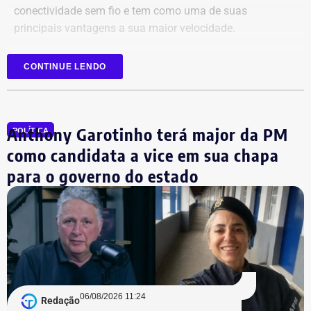
conectividade sem fio e tem como uma de suas
principais vantagens a sua maior velocidade.
Com informações da coluna Capital, em “O Globo”.
CONTINUE LENDO
Anthony Garotinho terá major da PM
POLÍTICA
como candidata a vice em sua chapa
para o governo do estado
06/08/2026 11:24
Redação