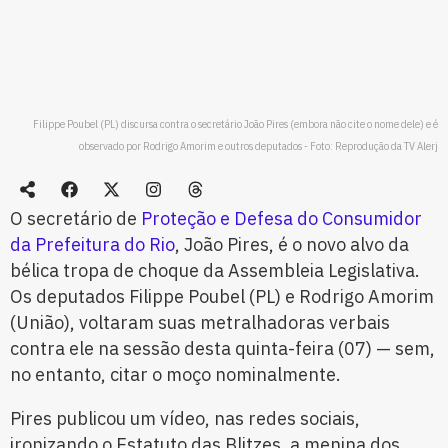
Filippe Poubel (PL) discursa contra o secretário João Pires (embora não cite o nome dele) e é
observado por Rodrigo Amorim e outros deputados - Foto: Reprodução da TV Alerj
O secretário de
Proteção e Defesa do Consumidor
da Prefeitura do Rio
, João Pires, é o novo alvo da
bélica tropa de choque da Assembleia Legislativa.
Os deputados Filippe Poubel (PL) e Rodrigo Amorim
(União), voltaram suas metralhadoras verbais
contra ele na sessão desta quinta-feira (07) — sem,
no entanto, citar o moço nominalmente.
Pires publicou um vídeo, nas redes sociais,
ironizando o Estatuto das Blitzes, a menina dos