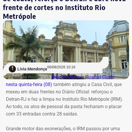
análise e, em junho, a Justiça determinou o
O reforço nas exigências de qualificação técnica e a
frente de cortes no Instituto Rio
encaminhamento do procedimento à Decradi para
atualização de normas de governança tentam fechar
Metrópole
instaurar o inquérito policial e adotar as diligências
brechas para garantir que as decisões de investimento
necessárias para que o responsável pelo comentário seja
passem por critérios mais rigorosos, blindando o
identificado.
patrimônio destinado às aposentadorias e pensões dos
servidores do Rio.
Os investigadores expediram um ofício à empresa Meta
Platforms para obter os dados cadastrais vinculados ao
COM FÁBIO MARTINS.
perfil responsável pelo comentário.
06/08/2026 10:16
Lívia Mendonça
A onda de mudanças
promovidas por Ricardo Couto
Com informações de G1.
nesta quinta-feira (08)
também atingiu a Casa Civil, que
mexeu em duas frentes no Diário Oficial: reforçou o
Detran-RJ e fez a limpa no Instituto Rio Metrópole (IRM).
Ao todo, os atos de pessoal da pasta fecharam o placar
com 33 entradas contra 28 saídas.
Grande motor das exonerações, o IRM passou por uma