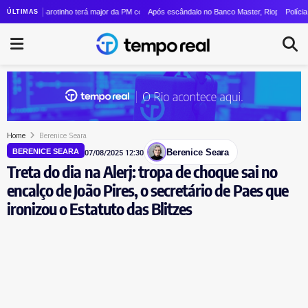
-Fi de sexta geração
y Garotinho terá major da PM como candidata a vice em sua chapa para o governo do estad
Após escândalo no Banco Master, Rioprevidência nomeia
Polícia Civil do R
ÚLTIMAS
Home
Berenice Seara
Berenice Seara
BERENICE SEARA
07/08/2025 12:30
Treta do dia na Alerj: tropa de choque sai no
encalço de João Pires, o secretário de Paes que
ironizou o Estatuto das Blitzes