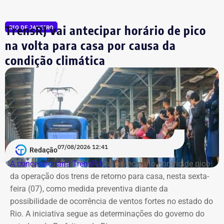
TrensRJ vai antecipar horário de pico
RIO DE JANEIRO
na volta para casa por causa da
condição climática
07/08/2026 12:41
Redação
A concessionária TrensRJ
vai antecipar o horário de pico
da operação dos trens de retorno para casa, nesta sexta-
feira (07), como medida preventiva diante da
possibilidade de ocorrência de ventos fortes no estado do
Rio. A iniciativa segue as determinações do governo do