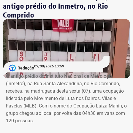
do Rio antes de ser eleito para a Câmara em 2018.
antigo prédio do Inmetro, no Rio
Comprido
A declaração de bens é uma exigência obrigatória para
todos os candidatos. O sistema do TSE disponibiliza
essas informações para consulta pública com o objetivo
de garantir a transparência sobre a situação financeira
dos candidatos.
07/08/2026 13:59
Redação
O antigo prédio do Instituto Nacional de Metrologia
(Inmetro), na Rua Santa Alexandrina, no Rio Comprido,
recebeu, na madrugada desta sexta (07), uma ocupação
liderada pelo Movimento de Luta nos Bairros, Vilas e
Favelas (MLB). Com o nome do Ocupação Luíza Mahin, o
grupo chegou ao local por volta das 04h30 em vans com
120 pessoas.