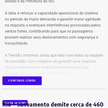
estado e da Prefeitura do Rio.
A ideia é reforçar a capacidade operacional do sistema
no período de maior demanda e garantir maior agilidade
na resposta a eventuais interferências provocadas pelos
ventos fortes, contribuindo para que os passageiros
possam realizar seus deslocamentos com segurança e
tranquilidade.
A TrensRJ informou ainda que está com todas as equipes
de prontidão com o objetivo de garantir uma resposta
rápida e eficiente em eventuais interferências que
possam afetar a circulação dos trens e,
consequentemente, a mobilidade dos passageiros.
CONTINUE LENDO
Os profissionais que trabalham na parte operacional e de
manutenção estão preparados para atuar em diferentes
Rio + Saneamento demite cerca de 460
RIO DE JANEIRO
pontos do sistema, com foco na identificação e solução