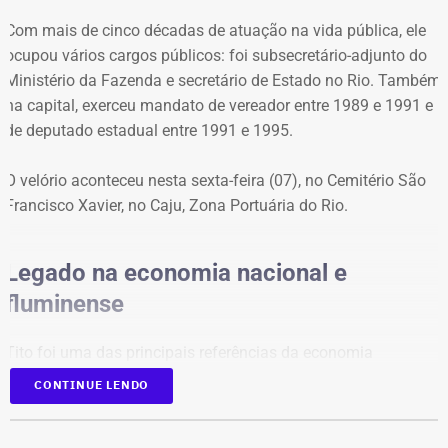
e um título de capitalização.
Com mais de cinco décadas de atuação na vida pública, ele
ocupou vários cargos públicos: foi subsecretário-adjunto do
Já em 2020, quando concorreu pela primeira vez ao
Ministério da Fazenda e secretário de Estado no Rio. Também
cargo de vereador e terminou como suplente pelo
na capital, exerceu mandato de vereador entre 1989 e 1991 e
Patriota, o patrimônio declarado era composto apenas
de deputado estadual entre 1991 e 1995.
por R$ 48 mil em poupança e R$ 12 mil em conta
corrente, totalizando R$ 60 mil.
O velório aconteceu nesta sexta-feira (07), no Cemitério São
Francisco Xavier, no Caju, Zona Portuária do Rio.
Legado na economia nacional e
fluminense
Tito foi uma das principais referências da economia
brasileira, com atuação de destaque na formulação de
CONTINUE LENDO
políticas de desenvolvimento econômico para o estado do
Rio. Nos últimos anos, ele atuava como gerente de Políticas