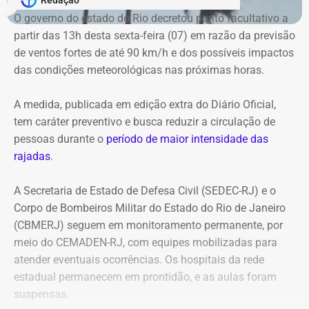
pode acionar o Corpo de Bombeiros pelo telefone 193 e a
O governo do estado do Rio decretou ponto facultativo a
Defesa Civil pelo número 199.
partir das 13h desta sexta-feira (07) em razão da previsão
de ventos fortes de até 90 km/h e dos possíveis impactos
das condições meteorológicas nas próximas horas.
A medida, publicada em edição extra do Diário Oficial,
tem caráter preventivo e busca reduzir a circulação de
pessoas durante o
período de maior intensidade das
rajadas
.
A Secretaria de Estado de Defesa Civil (SEDEC-RJ) e o
Corpo de Bombeiros Militar do Estado do Rio de Janeiro
(CBMERJ) seguem em monitoramento permanente, por
meio do CEMADEN-RJ, com equipes mobilizadas para
atender eventuais ocorrências. Os hospitais da rede
estadual permanecem em prontidão, e as aulas foram
suspensas.