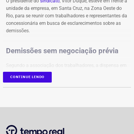
O presidente do
sindicato
, Vitor Duque, esteve em frente à
unidade da empresa, em Santa Cruz, na Zona Oeste do
Rio, para se reunir com trabalhadores e representantes da
concessionária em busca de esclarecimentos sobre as
demissões.
Demissões sem negociação prévia
Segundo a associação dos trabalhadores, a dispensa em
massa ocorreu sem negociação prévia com a entidade, o
CONTINUE LENDO
que, na avaliação da categoria, desrespeita a legislação
trabalhista.
“Isso é uma verdadeira covardia. Na véspera do Dia dos
Pais, a empresa coloca na rua centenas de chefes de
família. Além disso, qualquer demissão deve ser
negociada com o sindicato da categoria, e isso não
ocorreu”, afirmou Vitor Duque.