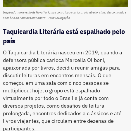
Inspirado num evento de Nova York, mas com o toque carioca: céu aberto, clima descontraído e
o cenário da Baía de Guanabara – Foto: Divulgação
Taquicardia Literária está espalhado pelo
país
O Taquicardia Literária nasceu em 2019, quando a
defensora pública carioca Marcella Oliboni,
apaixonada por livros, decidiu reunir amigas para
discutir leituras em encontros mensais. O que
começou em uma sala com cinco pessoas se
multiplicou: hoje, o grupo está espalhado
virtualmente por todo o Brasil e já conta com
diversos projetos, como desafios de leitura
prolongada, encontros dedicados a clássicos e até
livros viajantes, que circulam entre dezenas de
participantes.