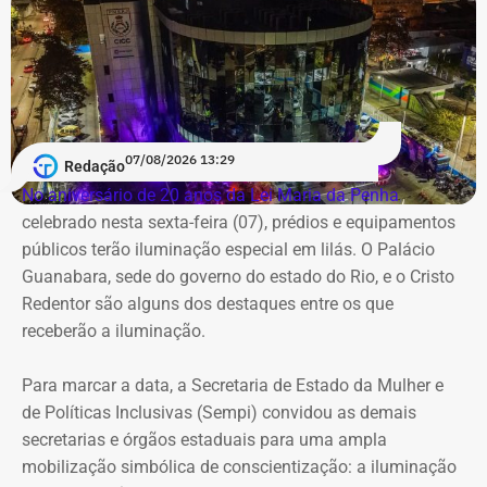
07/08/2026 13:29
Morador da Rua Santa Alexandrina filma chegada de ônibus ao prédio do
Redação
Inmetro — Foto: Reprodução/Facebook/Rio Comprido Alerta.
No aniversário de 20 anos da Lei Maria da Penha
,
celebrado nesta sexta-feira (07), prédios e equipamentos
Em maio deste ano, equipés da Prefeitura do Rio
públicos terão iluminação especial em lilás. O Palácio
realizaram a lacração do imóvel após negociações com a
Guanabara, sede do governo do estado do Rio, e o Cristo
Superintendência do Patrimônio da União,
Redentor são alguns dos destaques entre os que
Posteriormente, também no mesmo mês, a SPU decidiu
receberão a iluminação.
passar o imóvel ao Arquivo Nacional para com o objetivo
de instalar novas repartições.
Para marcar a data, a Secretaria de Estado da Mulher e
de Políticas Inclusivas (Sempi) convidou as demais
O TEMPO REAL RJ fez contato com a Secretaria de
secretarias e órgãos estaduais para uma ampla
Ordem Pública (Seop), que informou acompanhar a
mobilização simbólica de conscientização: a iluminação