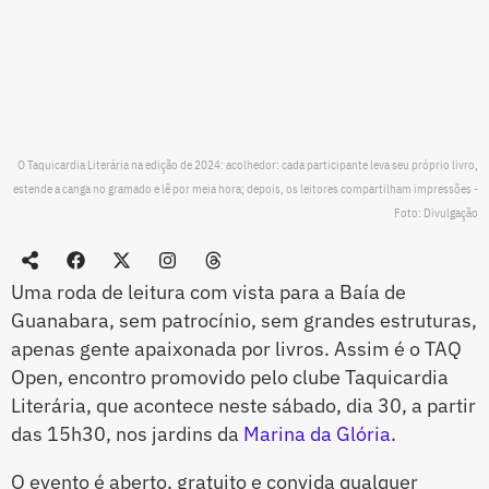
O Taquicardia Literária na edição de 2024: acolhedor: cada participante leva seu próprio livro,
estende a canga no gramado e lê por meia hora; depois, os leitores compartilham impressões -
Foto: Divulgação
Uma roda de leitura com vista para a Baía de
Guanabara, sem patrocínio, sem grandes estruturas,
apenas gente apaixonada por livros. Assim é o TAQ
Open, encontro promovido pelo clube Taquicardia
Literária, que acontece neste sábado, dia 30, a partir
das 15h30, nos jardins da
Marina da Glória
.
O evento é aberto, gratuito e convida qualquer