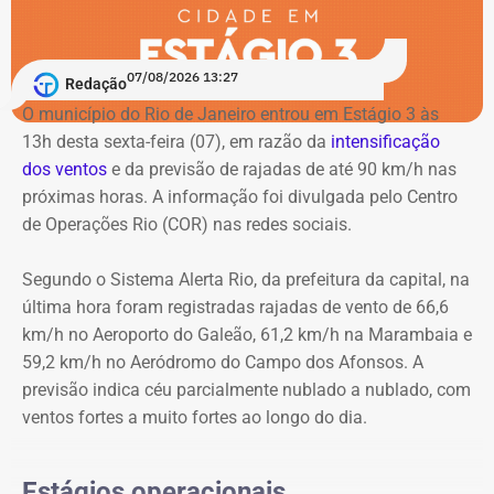
Albuquerque, professora da Universidade Federal da
O Cristo Redentor também será iluminado em lilás em
Bahia (UFBA), descobriram no Acervo Público da Bahia
homenagem aos 20 anos da Lei Maria da Penha.
doscumentos que comprovam que Luíza foi mãe do
07/08/2026 13:27
Redação
advogado e jornalista Luiz Gama, um dos principais
O município do Rio de Janeiro entrou em Estágio 3 às
abolicionistas do Brasil no século XIX.
Como buscar ajuda
13h desta sexta-feira (07), em razão da
intensificação
dos ventos
e da previsão de rajadas de até 90 km/h nas
Ligue 180 – Central de Atendimento à Mulher
próximas horas. A informação foi divulgada pelo Centro
Aplicativo Rede Mulher
de Operações Rio (COR) nas redes sociais.
Delegacias Especializadas de Atendimento à Mulher
(DEAMs)
Segundo o Sistema Alerta Rio, da prefeitura da capital, na
Centros Especializados de Atendimento à Mulher
última hora foram registradas rajadas de vento de 66,6
(CEAMs)
km/h no Aeroporto do Galeão, 61,2 km/h na Marambaia e
Centros Integrados de Atendimento à Mulher (CIAMs)
59,2 km/h no Aeródromo do Campo dos Afonsos. A
Patrulha Maria da Penha, da Polícia Militar, para
previsão indica céu parcialmente nublado a nublado, com
acompanhamento de medidas protetivas
ventos fortes a muito fortes ao longo do dia.
Demais serviços da rede estadual de proteção
Estágios operacionais