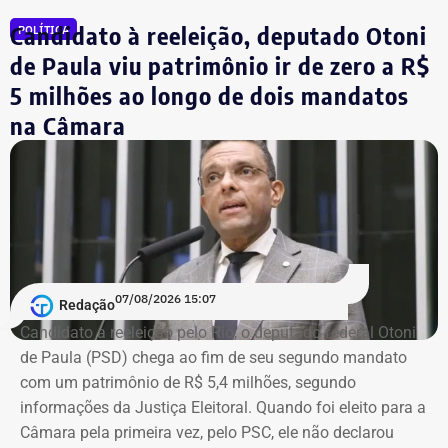
Públicas do Sebrae Rio. Na função, defendia medidas para a
redução da burocracia e o fortalecimento dos pequenos
Candidato à reeleição, deputado Otoni
POLÍTICA
empreendedores.
de Paula viu patrimônio ir de zero a R$
5 milhões ao longo de dois mandatos
O economista também ocupava a vice-presidência da
na Câmara
Sociedade Nacional de Agricultura; integrava a Academia
Nacional de Agricultura; e era membro do Instituto Brasileiro
de Economia, da Fundação Getulio Vargas (FGV).
Governo do estado emitiu nota de pesar
Em nota, o governador em exercício do Rio, Ricardo Couto,
07/08/2026 15:07
Redação
manifestou solidariedade aos familiares e amigos do
Candidato à reeleição pelo Rio, o deputado federal Otoni
economista.
de Paula (PSD) chega ao fim de seu segundo mandato
com um patrimônio de R$ 5,4 milhões, segundo
“O Brasil perde um dos grandes nomes da economia e da
informações da Justiça Eleitoral. Quando foi eleito para a
formulação de políticas públicas voltadas ao
Câmara pela primeira vez, pelo PSC, ele não declarou
desenvolvimento. Tito Bruno Ryff deixa um legado construído