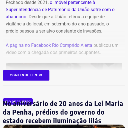
Fechado desde 2021,
o imóvel pertencente à
Superintendência de Patrimônio da União sofre com o
abandono
. Desde que a União retirou a equipe de
vigilância do local, em setembro do ano passado, o
prédio passou a ser alvo constante de invasões.
A página no Facebook Rio Comprido Alerta
publicou um
vídeo com a chegada dos primeiros ocupantes.
CONTINUE LENDO
No aniversário de 20 anos da Lei Maria
RIO DE JANEIRO
da Penha, prédios do governo do
estado recebem iluminação lilás