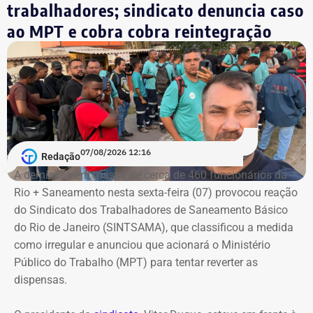
de ocorrências que possam comprometer a operação
trabalhadores; sindicato denuncia caso
ferroviária. Entre as possíveis interferências provocadas
ao MPT e cobra cobra reintegração
pelo forte vento estão a queda de galhos e árvores
localizadas nas calçadas, mas que podem atingir a rede e
demais estruturas ferroviárias.
Caso seja necessário, a concessionária pode estender o
horário de funcionamento dos trens, de forma a contribuir
para que os passageiros possam retornar para suas
07/08/2026 12:16
Redação
casas com segurança. Além disso, a orientação é que os
A demissão em massa de cerca de 460 funcionários da
passageiros acompanhem os canais oficiais da TrensRJ
Rio + Saneamento nesta sexta-feira (07) provocou reação
e, em caso de alterações na circulação, sigam as
do Sindicato dos Trabalhadores de Saneamento Básico
orientações das equipes que atuam nas estações e nos
do Rio de Janeiro (SINTSAMA), que classificou a medida
trens
como irregular e anunciou que acionará o Ministério
Público do Trabalho (MPT) para tentar reverter as
dispensas.