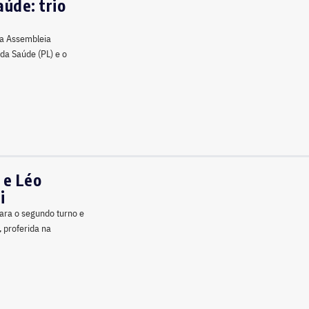
aúde: trio
da Assembleia
 da Saúde (PL) e o
 e Léo
i
para o segundo turno e
, proferida na