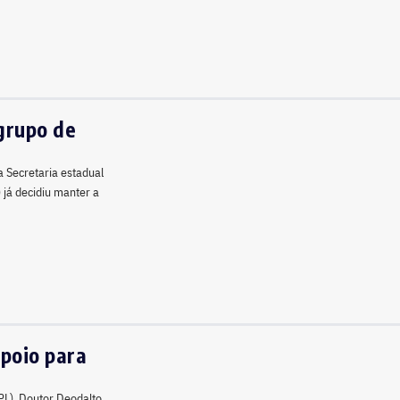
 grupo de
a Secretaria estadual
 já decidiu manter a
apoio para
PL), Doutor Deodalto