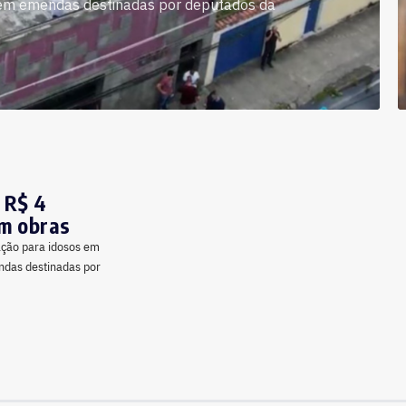
 em emendas destinadas por deputados da
 R$ 4
m obras
ação para idosos em
ndas destinadas por