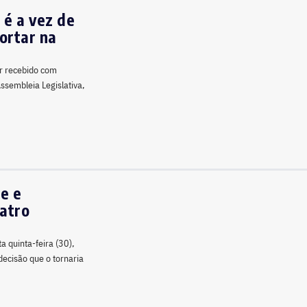
 é a vez de
ortar na
er recebido com
Assembleia Legislativa,
e e
eatro
a quinta-feira (30),
decisão que o tornaria