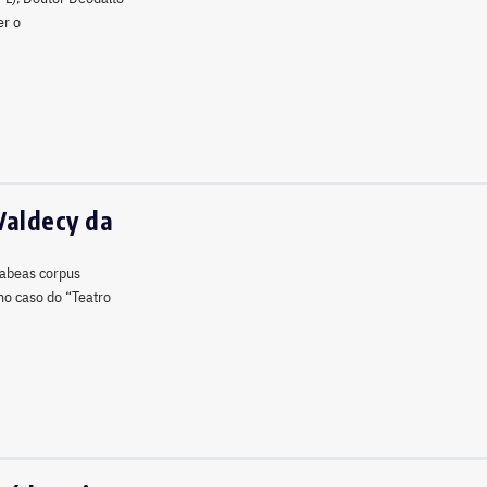
er o
Valdecy da
habeas corpus
 no caso do “Teatro