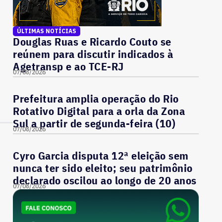
ÚLTIMAS NOTÍCIAS
Douglas Ruas e Ricardo Couto se
reúnem para discutir indicados à
Agetransp e ao TCE-RJ
07/08/2026
Prefeitura amplia operação do Rio
Rotativo Digital para a orla da Zona
Sul a partir de segunda-feira (10)
07/08/2026
Cyro Garcia disputa 12ª eleição sem
nunca ter sido eleito; seu patrimônio
declarado oscilou ao longo de 20 anos
07/08/2026