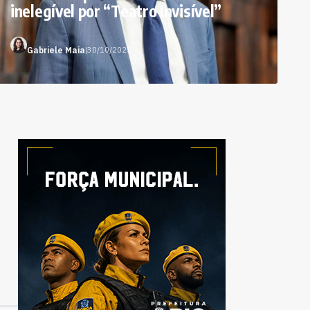
inelegível por “Teatro Invisível”
Gabriele Maia
|
30/10/2025