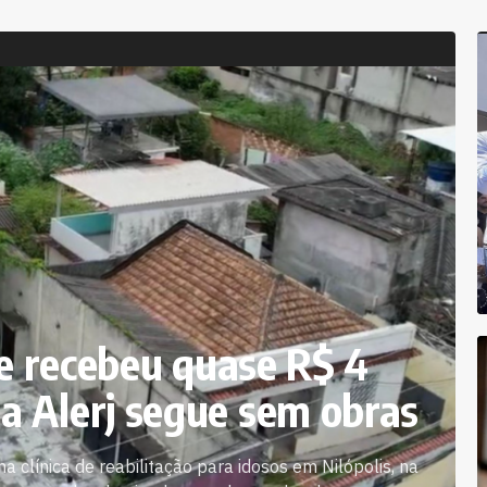
ue recebeu quase R$ 4
 Alerj segue sem obras
 clínica de reabilitação para idosos em Nilópolis, na