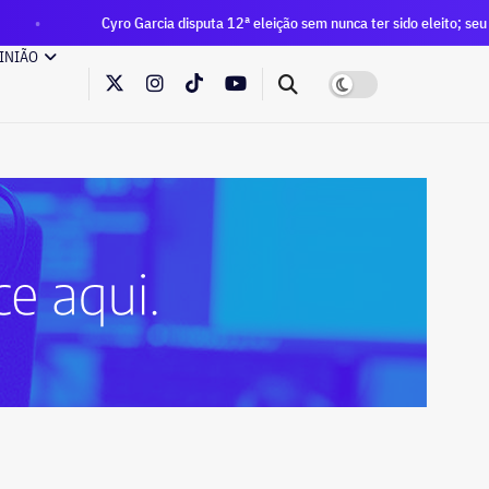
 Garcia disputa 12ª eleição sem nunca ter sido eleito; seu patrimônio declara
INIÃO