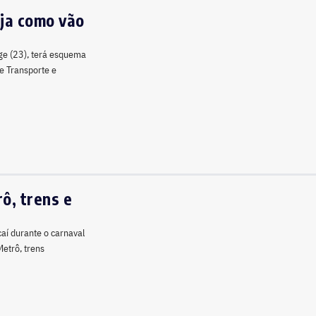
eja como vão
rge (23), terá esquema
de Transporte e
ô, trens e
aí durante o carnaval
etrô, trens