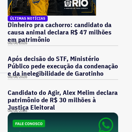
ÚLTIMAS NOTÍCIAS
Dinheiro pra cachorro: candidato da
causa animal declara R$ 47 milhões
em patrimônio
06/08/2026
Após decisão do STF, Ministério
Público pede execução da condenação
e da inelegibilidade de Garotinho
06/08/2026
Candidato do Agir, Alex Melim declara
patrimônio de R$ 30 milhões à
Justiça Eleitoral
06/08/2026