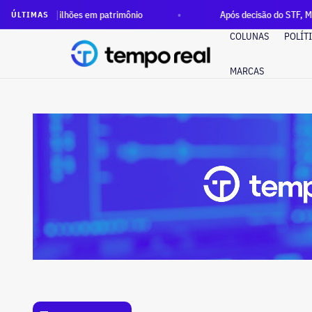
es em patrimônio
Após decisão do STF, Ministério Público p
ÚLTIMAS
COLUNAS
POLÍT
MARCAS