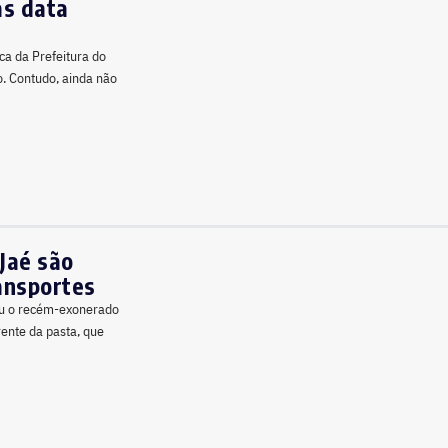
as data
ca da Prefeitura do
io. Contudo, ainda não
Jaé são
ransportes
uiu o recém-exonerado
rente da pasta, que