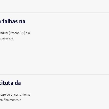
 falhas na
tadual (Procon-RJ) e a
uaviários,
ituta da
prazo de encerramento
r, finalmente, a