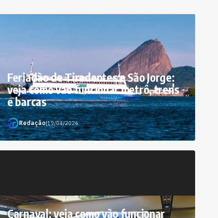
Feriadão de Tiradentes e São Jorge:
veja como vão funcionar metrô, trens
e barcas
Redação
|
19/04/2026
Carnaval: veja como vão funcionar