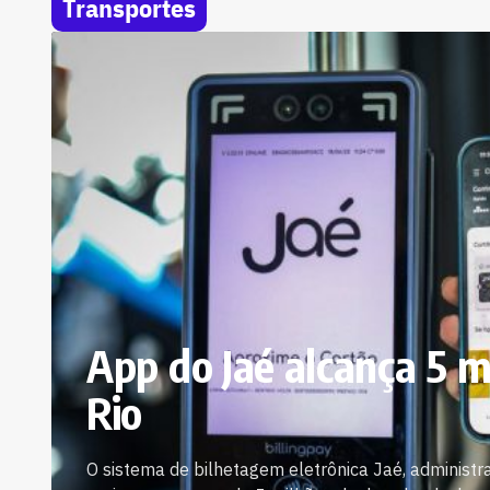
Transportes
App do Jaé alcança 5 
Rio
O sistema de bilhetagem eletrônica Jaé, administr