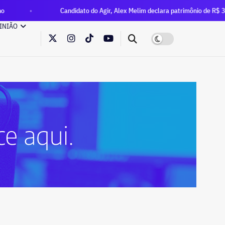
Candidato do Agir, Alex Melim declara patrimônio de R$ 30 milhões à Justiça
INIÃO