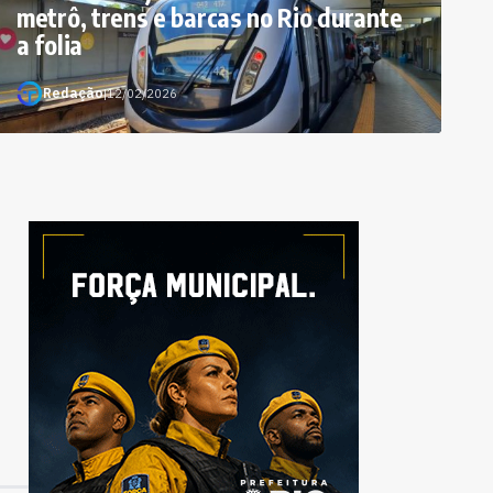
metrô, trens e barcas no Rio durante
a folia
Redação
|
12/02/2026