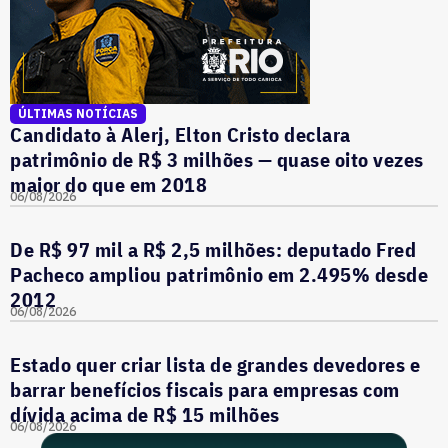
ÚLTIMAS NOTÍCIAS
Candidato à Alerj, Elton Cristo declara
patrimônio de R$ 3 milhões — quase oito vezes
maior do que em 2018
06/08/2026
De R$ 97 mil a R$ 2,5 milhões: deputado Fred
Pacheco ampliou patrimônio em 2.495% desde
2012
06/08/2026
Estado quer criar lista de grandes devedores e
barrar benefícios fiscais para empresas com
dívida acima de R$ 15 milhões
06/08/2026