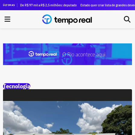
declara patrimônio de R$ 3 milhões — quase oito vezes maior do que em 2018
De R$ 97 mil a R$ 2,5 milhões: deputado Fred Pacheco ampliou patrimônio em 2.495
Estado quer criar lista de grandes devedore
ÚLTIMAS
Tecnologia