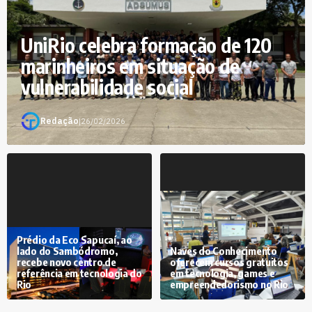
UniRio celebra formação de 120
marinheiros em situação de
vulnerabilidade social
Redação
|
26/02/2026
Prédio da Eco Sapucaí, ao
lado do Sambódromo,
Naves do Conhecimento
recebe novo centro de
oferecem cursos gratuitos
referência em tecnologia do
em tecnologia, games e
Rio
empreendedorismo no Rio