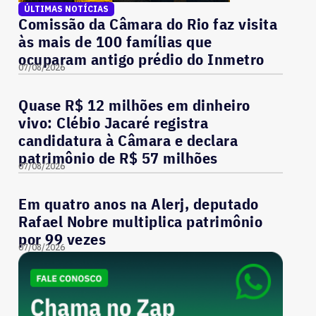
ÚLTIMAS NOTÍCIAS
Comissão da Câmara do Rio faz visita
às mais de 100 famílias que
ocuparam antigo prédio do Inmetro
07/08/2026
Quase R$ 12 milhões em dinheiro
vivo: Clébio Jacaré registra
candidatura à Câmara e declara
patrimônio de R$ 57 milhões
07/08/2026
Em quatro anos na Alerj, deputado
Rafael Nobre multiplica patrimônio
por 99 vezes
07/08/2026