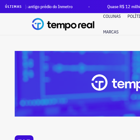
aram antigo prédio do Inmetro
Quase R$ 12 milhões em dinhe
ÚLTIMAS
COLUNAS
POLÍT
MARCAS