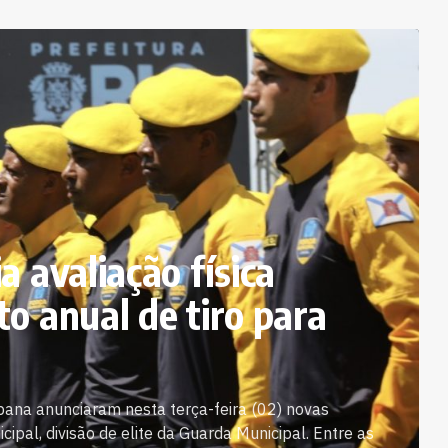
a avaliação física
o anual de tiro para
rbana anunciaram nesta terça-feira (02) novas
ipal, divisão de elite da Guarda Municipal. Entre as