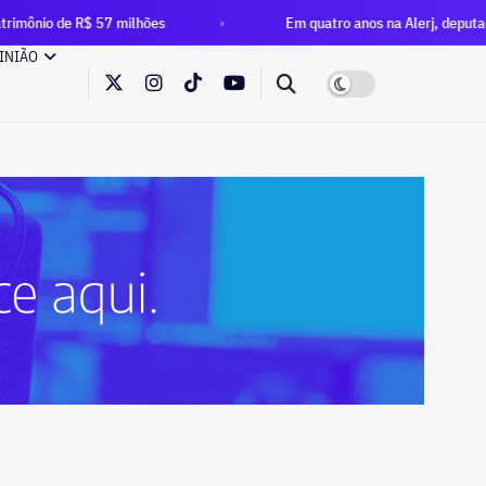
de R$ 57 milhões
Em quatro anos na Alerj, deputado Rafael 
INIÃO