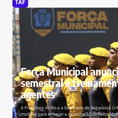
TAF
Força Municipal anunci
semestral e treinament
agentes
A Prefeitura do Rio e a Secretaria de Segurança U
medidas para reforçar a capacitação da Força Munic