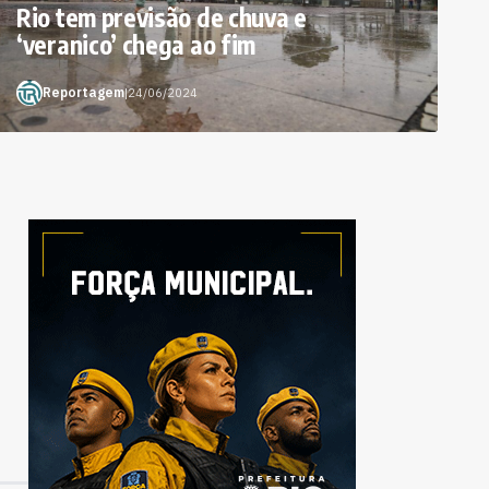
Rio tem previsão de chuva e
‘veranico’ chega ao fim
Reportagem
|
24/06/2024