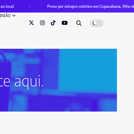
Preso por estupro coletivo em Copacabana, filho de ex-subsecret
INIÃO