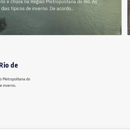
rio e chuva na Região Metropolitana do Rio. As
as típicos de inverno. De acordo...
Rio de
o Metropolitana do
e inverno.