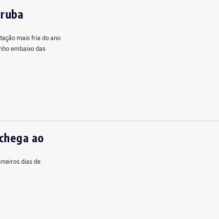
rruba
tação mais fria do ano
minho embaixo das
 chega ao
imeiros dias de