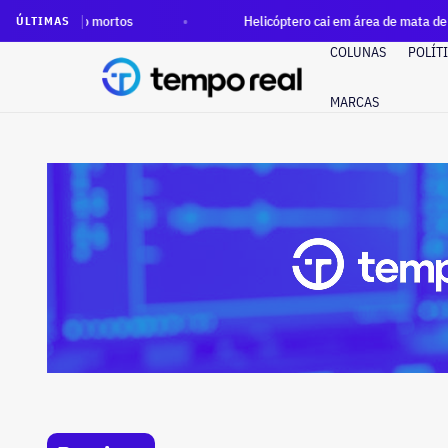
ro mortos
Helicóptero cai em área de mata de difícil acesso 
ÚLTIMAS
COLUNAS
POLÍT
MARCAS