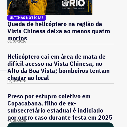
ÚLTIMAS NOTÍCIAS
Queda de helicóptero na região da
Vista Chinesa deixa ao menos quatro
mortos
08/08/2026
Helicóptero cai em área de mata de
difícil acesso na Vista Chinesa, no
Alto da Boa Vista; bombeiros tentam
chegar ao local
08/08/2026
Preso por estupro coletivo em
Copacabana, filho de ex-
subsecretário estadual é indiciado
por outro caso durante festa em 2025
08/08/2026