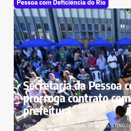
Pessoa com Deficiência do Rio
Secretaria da Pessoa c
prorroga contrato co
prefeitura
Apesar de estar processando, na Justiça, a ONG Ce