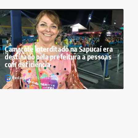
Camarote interditado na Sapucaí era
destinado pela prefeitura a pessoas
com deficiência
Redação
|
12/02/2024