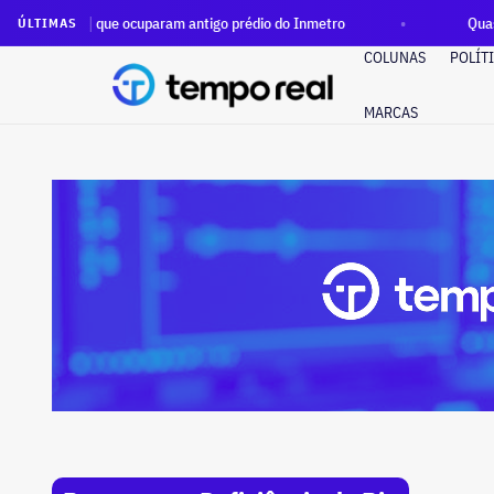
soas que ocuparam antigo prédio do Inmetro
Quase R$ 12 mil
ÚLTIMAS
COLUNAS
POLÍT
MARCAS