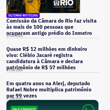
ÚLTIMAS NOTÍCIAS
Comissão da Câmara do Rio faz visita
às mais de 100 pessoas que
ocuparam antigo prédio do Inmetro
07/08/2026
Quase R$ 12 milhões em dinheiro
vivo: Clébio Jacaré registra
candidatura à Câmara e declara
patrimônio de R$ 57 milhões
07/08/2026
Em quatro anos na Alerj, deputado
Rafael Nobre multiplica patrimônio
por 99 vezes
07/08/2026