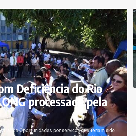
om Deficiência do Rio
m ONG processada pela
ntral de Oportunidades por serviços que teriam sido