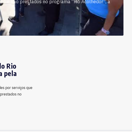
cial e não prestados no programa “Rio Acolhedor”, a
do Rio
a pela
es por serviços que
 prestados no