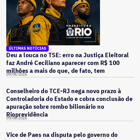
ÚLTIMAS NOTÍCIAS
Deu a louca no TSE: erro na Justiça Eleitoral
faz André Ceciliano aparecer com R$ 100
milhões a mais do que, de fato, tem
09/08/2026
Conselheiro do TCE-RJ nega novo prazo à
Controladoria do Estado e cobra conclusão de
apuração sobre rombo bilionário no
Rioprevidência
09/08/2026
Vice de Paes na disputa pelo governo do