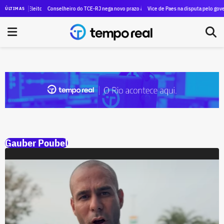
na Justiça Eleitoral faz André Ceciliano aparecer com R$ 100 milhões a mais do que, de fato, tem
Conselheiro do TCE-RJ nega novo prazo à Controladoria do Estado e cobra con
Vice de Paes na disputa pelo govern
ÚLTIMAS
Gauber Poubel