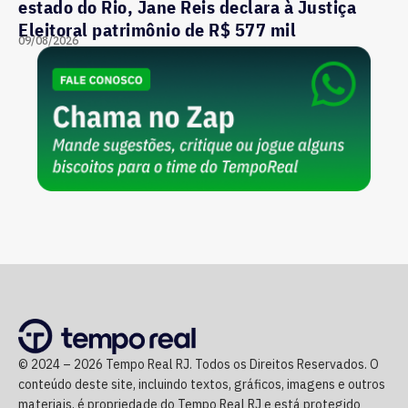
estado do Rio, Jane Reis declara à Justiça
Eleitoral patrimônio de R$ 577 mil
09/08/2026
© 2024 – 2026 Tempo Real RJ. Todos os Direitos Reservados. O
conteúdo deste site, incluindo textos, gráficos, imagens e outros
materiais, é propriedade do Tempo Real RJ e está protegido