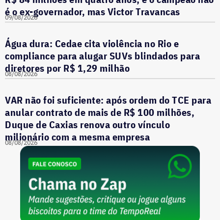
é o ex-governador, mas Victor Travancas
09/08/2026
Água dura: Cedae cita violência no Rio e
compliance para alugar SUVs blindados para
diretores por R$ 1,29 milhão
08/08/2026
VAR não foi suficiente: após ordem do TCE para
anular contrato de mais de R$ 100 milhões,
Duque de Caxias renova outro vínculo
milionário com a mesma empresa
08/08/2026