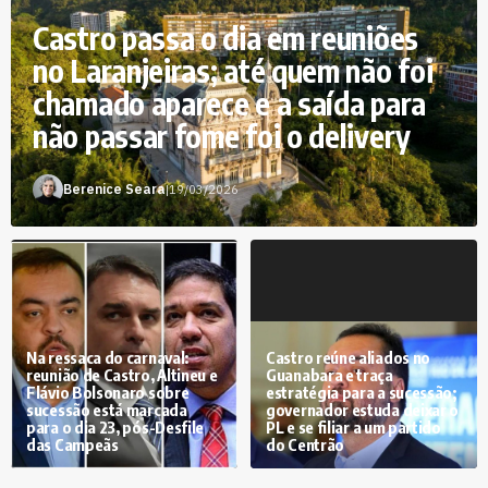
Castro passa o dia em reuniões
no Laranjeiras; até quem não foi
chamado aparece e a saída para
não passar fome foi o delivery
Berenice Seara
|
19/03/2026
Na ressaca do carnaval:
Castro reúne aliados no
reunião de Castro, Altineu e
Guanabara e traça
Flávio Bolsonaro sobre
estratégia para a sucessão;
sucessão está marcada
governador estuda deixar o
para o dia 23, pós-Desfile
PL e se filiar a um partido
das Campeãs
do Centrão