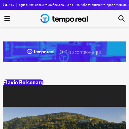
iárias supera R$ 84 milhões em quatro anos; e o campeão não é o ex-governador, mas Victor Tra
Água dura: Cedae cita violência no Rio e compliance para alugar SUVs blindados para di
VAR não foi suficiente: após ordem do TCE 
ÚLTIMAS
Flavio Bolsonaro