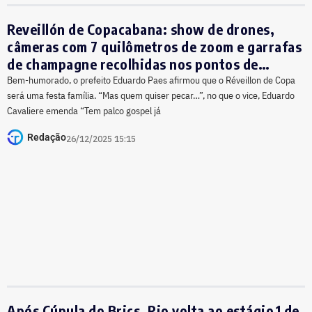
Reveillón de Copacabana: show de drones,
câmeras com 7 quilômetros de zoom e garrafas
de champagne recolhidas nos pontos de
revista
Bem-humorado, o prefeito Eduardo Paes afirmou que o Réveillon de Copa
será uma festa família. “Mas quem quiser pecar…”, no que o vice, Eduardo
Cavaliere emenda “Tem palco gospel já
Redação
26/12/2025 15:15
Após Cúpula do Brics, Rio volta ao estágio 1 de