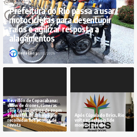
Prefeitura do Rio passa a usar
motocicletas para desentupir
ralos e agilizar resposta a
alagamentos
Redação
|
14/01/2026
Reveillón de Copacabana:
show de drones, câmeras
com 7 quilômetros de zoom
e garrafas de champagne
Após Cúpula do Brics, Rio
recolhidas nos pontos de
volta ao estágio 1 de
revista
monitoramento