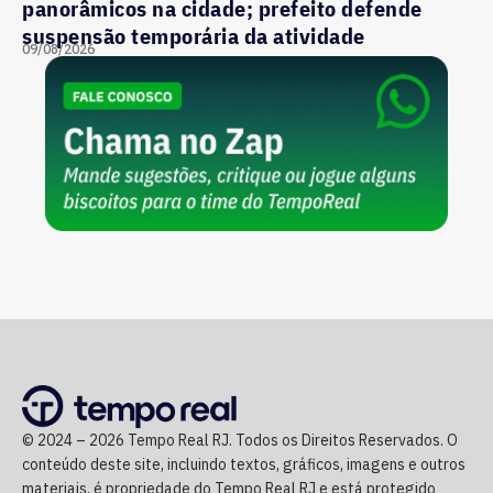
panorâmicos na cidade; prefeito defende
suspensão temporária da atividade
09/08/2026
© 2024 – 2026 Tempo Real RJ. Todos os Direitos Reservados. O
conteúdo deste site, incluindo textos, gráficos, imagens e outros
materiais, é propriedade do Tempo Real RJ e está protegido