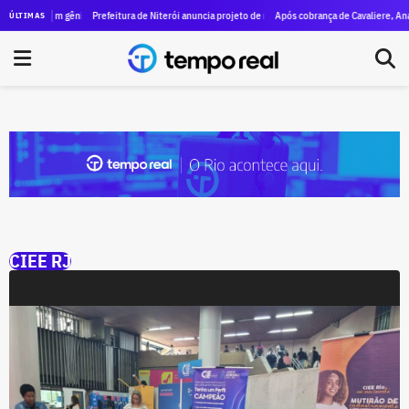
legado de um gênio, as marcas de Machado de Assis estão vivas no Rio
Prefeitura de Niterói anuncia projeto de revitalização da orla da Praia de Ica
Após cobrança de Cavaliere, Anac 
ÚLTIMAS
CIEE RJ