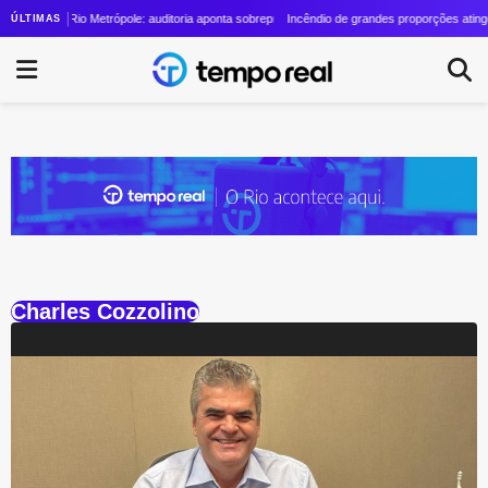
ual Vinícius Cozzolino cresce quase 24 vezes em quatro anos
Rio Metrópole: auditoria aponta sobrepreço de R$ 20 milhões em contrato de R$ 
Incêndio de grandes proporções atinge
ÚLTIMAS
Charles Cozzolino