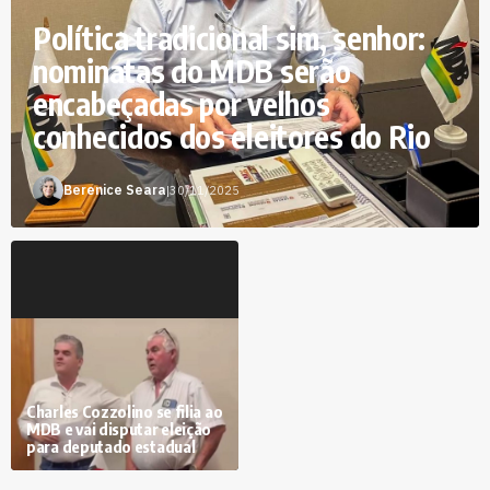
Política tradicional sim, senhor:
nominatas do MDB serão
encabeçadas por velhos
conhecidos dos eleitores do Rio
Berenice Seara
|
30/11/2025
Charles Cozzolino se filia ao
MDB e vai disputar eleição
para deputado estadual