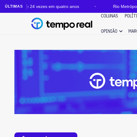
e quase 24 vezes em quatro anos
Rio Metrópole: audit
ÚLTIMAS
COLUNAS
POLÍT
OPINIÃO
MAR