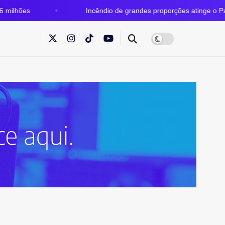
s
Incêndio de grandes proporções atinge o Parque Es