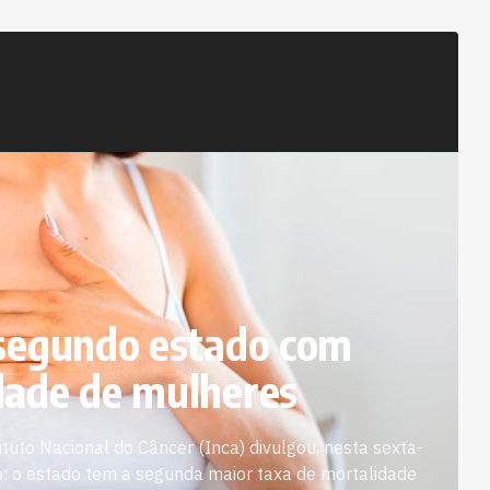
 segundo estado com
dade de mulheres
uto Nacional do Câncer (Inca) divulgou, nesta sexta-
: o estado tem a segunda maior taxa de mortalidade