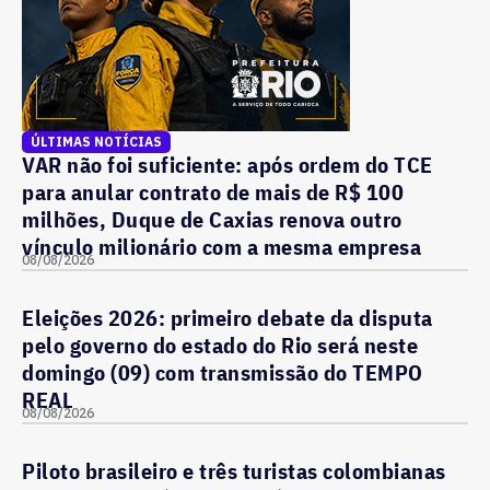
ÚLTIMAS NOTÍCIAS
VAR não foi suficiente: após ordem do TCE
para anular contrato de mais de R$ 100
milhões, Duque de Caxias renova outro
vínculo milionário com a mesma empresa
08/08/2026
Eleições 2026: primeiro debate da disputa
pelo governo do estado do Rio será neste
domingo (09) com transmissão do TEMPO
REAL
08/08/2026
Piloto brasileiro e três turistas colombianas