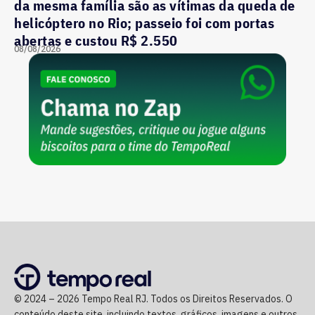
da mesma família são as vítimas da queda de
helicóptero no Rio; passeio foi com portas
abertas e custou R$ 2.550
08/08/2026
© 2024 – 2026 Tempo Real RJ. Todos os Direitos Reservados. O
conteúdo deste site, incluindo textos, gráficos, imagens e outros