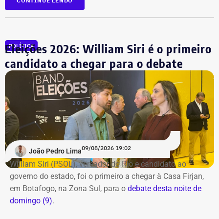
CONTINUE LENDO
Acompanhe a cobertura especial pelo YouTube e
Instagram
do TEMPO REAL.
Eleições 2026: William Siri é o primeiro
POLÍTICA
candidato a chegar para o debate
09/08/2026 19:02
João Pedro Lima
William Siri (PSOL), vereador do Rio e candidato ao
governo do estado, foi o primeiro a chegar à Casa Firjan,
em Botafogo, na Zona Sul, para o
debate desta noite de
domingo (9)
.