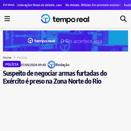
 ataques a Paes, menções a Bacellar e propostas para segurança e educação
onsiderações finais do debate, candidatos destacam propostas, citam mudanças e voltam a critica
No debate, William Siri promete ensino integral nas escolas
Ausência de Pae
ÚLTIMAS
Home
Polícia
Redação
POLÍCIA
07/05/2024 09:45
Suspeito de negociar armas furtadas do
Exército é preso na Zona Norte do Rio