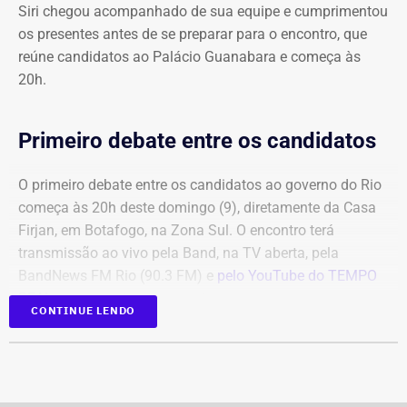
Siri chegou acompanhado de sua equipe e cumprimentou
os presentes antes de se preparar para o encontro, que
reúne candidatos ao Palácio Guanabara e começa às
20h.
Primeiro debate entre os candidatos
O primeiro debate entre os candidatos ao governo do Rio
começa às 20h deste domingo (9), diretamente da Casa
Firjan, em Botafogo, na Zona Sul. O encontro terá
transmissão ao vivo pela Band, na TV aberta, pela
BandNews FM Rio (90.3 FM) e
pelo YouTube do TEMPO
REAL
, em parceria com a emissora.
CONTINUE LENDO
Participam do debate André Marinho (Novo), Anthony
Garotinho (Republicanos), Douglas Ruas (PL) e Willian
Siri (PSOL). O candidato Eduardo Paes (PSD) informou