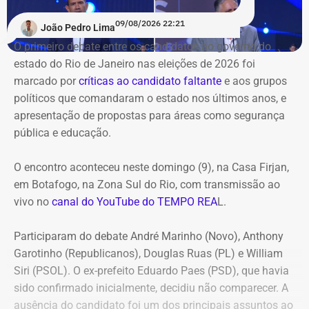
09/08/2026 22:21
João Pedro Lima
O primeiro debate entre os candidatos ao governo do
estado do Rio de Janeiro nas eleições de 2026 foi
marcado por
críticas ao candidato faltante
e aos grupos
políticos que comandaram o estado nos últimos anos, e
apresentação de propostas para áreas como segurança
pública e educação.
O encontro aconteceu neste domingo (9), na Casa Firjan,
em Botafogo, na Zona Sul do Rio, com transmissão ao
vivo no
canal do YouTube do TEMPO REA
L.
Participaram do debate André Marinho (Novo), Anthony
Garotinho (Republicanos), Douglas Ruas (PL) e William
Siri (PSOL). O ex-prefeito Eduardo Paes (PSD), que havia
sido confirmado inicialmente, decidiu não comparecer. A
ausência do candidato foi um dos principais assuntos ao