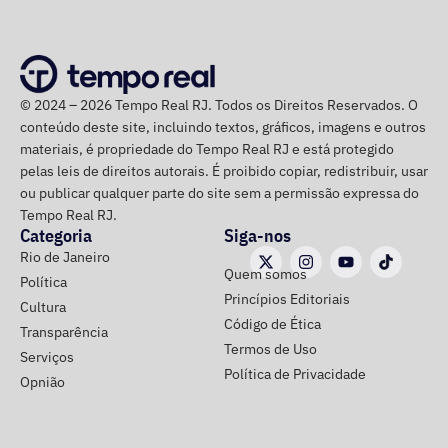
na noite anterior que não iria comparecer.
O público também poderá acompanhar a cobertura
especial do TEMPO REAL pelo Instagram do portal, com
© 2024 – 2026 Tempo Real RJ. Todos os Direitos Reservados. O
transmissão e atualizações nos Stories.
conteúdo deste site, incluindo textos, gráficos, imagens e outros
materiais, é propriedade do Tempo Real RJ e está protegido
pelas leis de direitos autorais. É proibido copiar, redistribuir, usar
ou publicar qualquer parte do site sem a permissão expressa do
Tempo Real RJ.
Categoria
Siga-nos
Rio de Janeiro
Quem somos
Política
Princípios Editoriais
Cultura
Código de Ética
Transparência
Termos de Uso
Serviços
Política de Privacidade
Opnião