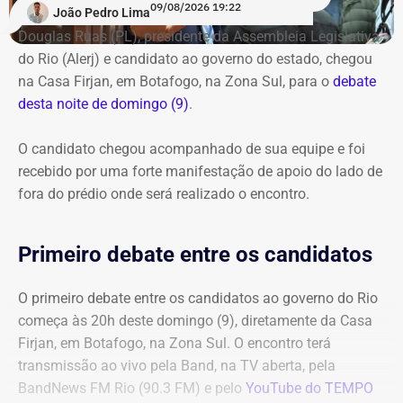
09/08/2026 19:22
João Pedro Lima
Douglas Ruas (PL), presidente da Assembleia Legislativa
do Rio (Alerj) e candidato ao governo do estado, chegou
na Casa Firjan, em Botafogo, na Zona Sul, para o
debate
desta noite de domingo (9)
.
O candidato chegou acompanhado de sua equipe e foi
recebido por uma forte manifestação de apoio do lado de
fora do prédio onde será realizado o encontro.
Primeiro debate entre os candidatos
O primeiro debate entre os candidatos ao governo do Rio
começa às 20h deste domingo (9), diretamente da Casa
Firjan, em Botafogo, na Zona Sul. O encontro terá
transmissão ao vivo pela Band, na TV aberta, pela
BandNews FM Rio (90.3 FM) e pelo
YouTube do TEMPO