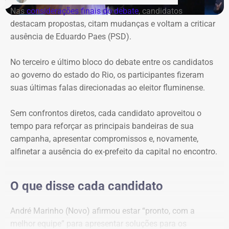
Nas
considerações finais do debate
, candidatos
Garotinho, enquanto Douglas Ruas e André Marinho
destacam propostas, citam mudanças e voltam a criticar
protagonizaram uma espécie de dobradinha, utilizando
ausência de Eduardo Paes (PSD).
suas perguntas para abrir espaço para o outro apresentar
e explicar seu plano de governo. O terceiro e último bloco
No terceiro e último bloco do debate entre os candidatos
foi
reservado às considerações finais
.
ao governo do estado do Rio, os participantes fizeram
suas últimas falas direcionadas ao eleitor fluminense.
Ausência de Paes e caso Bacellar
dominam primeiro bloco
Sem confrontos diretos, cada candidato aproveitou o
tempo para reforçar as principais bandeiras de sua
Logo na primeira rodada, a ausência de Eduardo Paes
campanha, apresentar compromissos e, novamente,
dividiu espaço com as referências ao ex-presidente da
alfinetar a ausência do ex-prefeito da capital no encontro.
Assembleia Legislativa do Rio (Alerj), Rodrigo Bacellar,
que está preso por suspeita de vazar uma operação
O que disse cada candidato
policial.
André Marinho (Novo) afirmou estar “pronto, com a
A primeira menção a Bacellar foi feita por William Siri
melhor equipe” para apresentar soluções para os
(PSOL), que questionou Douglas Ruas (PL) sobre uma