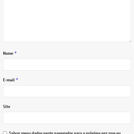
*
Nome
*
E-mail
Site
Salvar meus dados neste navegador para a próxima vez que eu