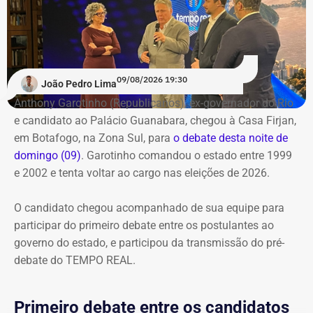
O público também poderá acompanhar a cobertura
especial do TEMPO REAL pelo Instagram do portal, com
transmissão e atualizações nos Stories. Estamos ao vivo
com o pré-debate desde às 19h.
Acompanhe pelo link.
09/08/2026 19:30
João Pedro Lima
Anthony Garotinho (Republicanos), ex-governador do Rio
e candidato ao Palácio Guanabara, chegou à Casa Firjan,
em Botafogo, na Zona Sul, para
o debate desta noite de
domingo (09)
. Garotinho comandou o estado entre 1999
e 2002 e tenta voltar ao cargo nas eleições de 2026.
O candidato chegou acompanhado de sua equipe para
participar do primeiro debate entre os postulantes ao
governo do estado, e participou da transmissão do pré-
debate do TEMPO REAL.
Primeiro debate entre os candidatos