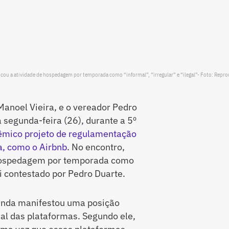
ificou a atividade de hospedagem por temporada como “informal”, “irregular” e “ilegal”- Foto: Repr
Manoel Vieira, e o vereador Pedro
segunda-feira (26), durante a 5º
êmico projeto de regulamentação
a, como o Airbnb
. No encontro,
e hospedagem por temporada como
oi contestado por Pedro Duarte.
Renda manifestou uma posição
al das plataformas. Segundo ele,