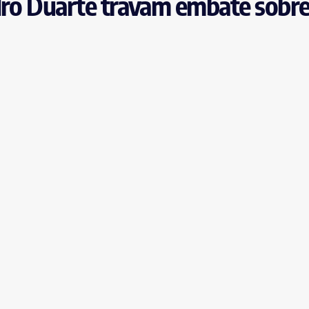
edro Duarte travam embate sobr