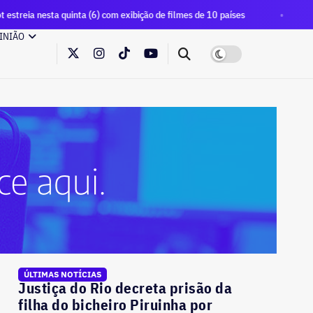
a quinta (6) com exibição de filmes de 10 países
Universida
INIÃO
ÚLTIMAS NOTÍCIAS
Justiça do Rio decreta prisão da
filha do bicheiro Piruinha por