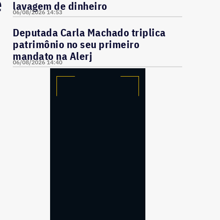
e
lavagem de dinheiro
06/08/2026 14:53
Deputada Carla Machado triplica
patrimônio no seu primeiro
mandato na Alerj
06/08/2026 14:40