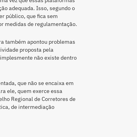
 uma vez que essas plataformas
ção adequada. Isso, segundo o
r público, que fica sem
opor medidas de regulamentação.
eira também apontou problemas
atividade proposta pela
 simplesmente não existe dentro
entada, que não se encaixa em
ra ele, quem exerce essa
elho Regional de Corretores de
ática, de intermediação