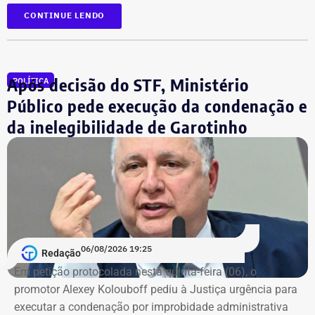
“valores de diversos créditos”. Também aparecem na
CONTINUE LENDO
relação imóveis, incluindo uma cobertura declarada por
R$ 884,1 mil e duas casas. Os valores correspondem à
declaração apresentada, sem informações, nos prints,
Após decisão do STF, Ministério
POLÍTICA
sobre marca, modelo ou valor de mercado dos relógios.
Público pede execução da condenação e
da inelegibilidade de Garotinho
06/08/2026 19:25
Redação
Em petição protocolada nesta quinta-feira (06), o
promotor Alexey Kolouboff pediu à Justiça urgência para
executar a condenação por improbidade administrativa