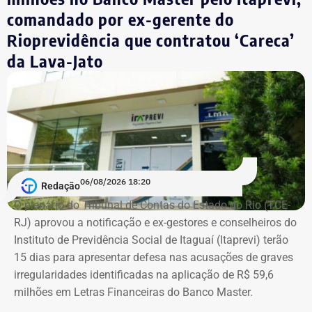
valor de R$ 0,01.
comandado por ex-gerente do
Rioprevidência que contratou ‘Careca’
Empresário do setor de seguros
da Lava-Jato
De acordo com os dados do registro de candidatura, Alex
Melim nasceu no Rio de Janeiro em 2 de junho de 1976, é
casado, possui ensino médio completo e declarou exercer
a profissão de empresário.
Em documento de consulta pública da Casa da Moeda do
06/08/2026 18:20
Redação
Brasil, Alex Ofredi Melim aparece como representante da
O plenário do Tribunal de Contas do Estado do Rio (TCE-
Melim Corretora de Seguros Ltda., empresa que atua no
RJ) aprovou a notificação e ex-gestores e conselheiros do
setor de seguros e planos de saúde.
Instituto de Previdência Social de Itaguaí (Itaprevi) terão
15 dias para apresentar defesa nas acusações de graves
irregularidades identificadas na aplicação de R$ 59,6
milhões em Letras Financeiras do Banco Master.