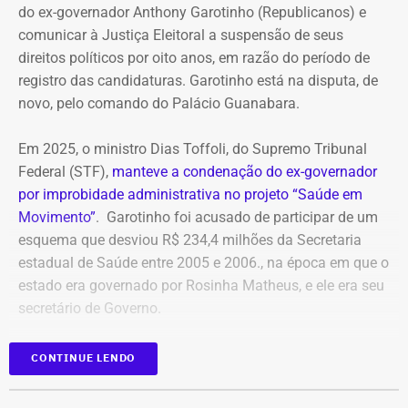
do ex-governador Anthony Garotinho (Republicanos) e
comunicar à Justiça Eleitoral a suspensão de seus
direitos políticos por oito anos, em razão do período de
registro das candidaturas. Garotinho está na disputa, de
novo, pelo comando do Palácio Guanabara.
Em 2025, o ministro Dias Toffoli, do Supremo Tribunal
Federal (STF),
manteve a condenação do ex-governador
por improbidade administrativa no projeto “Saúde em
Movimento”
. Garotinho foi acusado de participar de um
esquema que desviou R$ 234,4 milhões da Secretaria
estadual de Saúde entre 2005 e 2006., na época em que o
estado era governado por Rosinha Matheus, e ele era seu
secretário de Governo.
Com isso, a sentença tornou-se definitiva.
CONTINUE LENDO
Como não há mais recursos pendentes após o trânsito