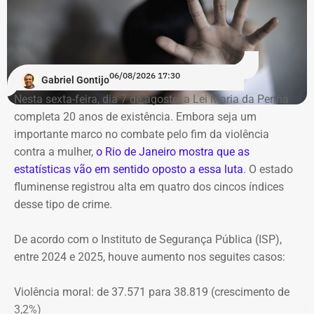
Prazo para defesas e comunicação
ao MPRJ
06/08/2026 17:30
Gabriel Gontijo
O voto do relator José Gomes Graciosa, aprovado pelo
Nesta sexta-feira, dia 7 de agosto, a Lei Maria da Penha
plenário do TCE-RJ, determina a notificação da ex-
completa 20 anos de existência. Embora seja um
presidente do Itaprevi Fernanda; do ex-prefeito de Itaguaí,
importante marco no combate pelo fim da violência
Rubem Vieira de Souza, o Rubão; e de outros diretores e
contra a mulher,
o Rio de Janeiro mostra que as
conselheiros do fundo municipal.
estatísticas vão em sentido oposto a essa luta
. O estado
fluminense registrou alta em quatro dos cincos índices
Além disso, o tribunal aprovou a expedição de ofício com
desse tipo de crime.
cópia integral do processo ao Ministério Público do
Estado do Rio de Janeiro (MPRJ), para que avalie a
De acordo com o Instituto de Segurança Pública (ISP),
apuração de possíveis ilícitos nas esferas cível e criminal,
entre 2024 e 2025, houve aumento nos seguites casos:
e à Secretaria de Regime Próprio e Complementar do
Ministério da Previdência Social.
Violência moral: de 37.571 para 38.819 (crescimento de
3,2%)