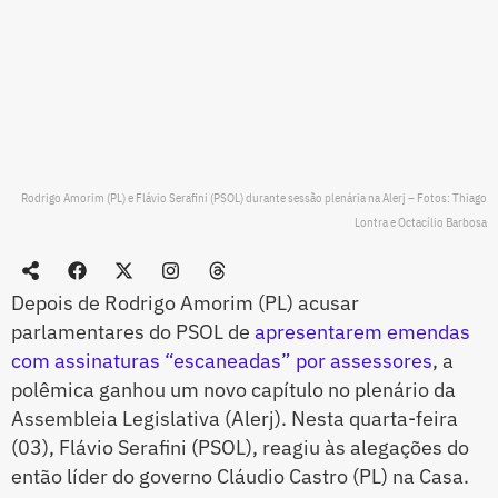
Rodrigo Amorim (PL) e Flávio Serafini (PSOL) durante sessão plenária na Alerj – Fotos: Thiago
Lontra e Octacílio Barbosa
Depois de Rodrigo Amorim (PL) acusar
parlamentares do PSOL de
apresentarem emendas
com assinaturas “escaneadas” por assessores
, a
polêmica ganhou um novo capítulo no plenário da
Assembleia Legislativa (Alerj). Nesta quarta-feira
(03), Flávio Serafini (PSOL), reagiu às alegações do
então líder do governo Cláudio Castro (PL) na Casa.