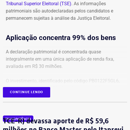
Tribunal Superior Eleitoral (TSE)
. As informações
patrimoniais são autodeclaradas pelos candidatos e
permanecem sujeitas à análise da Justiça Eleitoral.
Aplicação concentra 99% dos bens
A declaração patrimonial é concentrada quase
integralmente em uma única aplicação de renda fixa,
avaliada em R$ 30 milhões.
O investimento, identificado pelo código PB0122F5GL6,
representa cerca de 99,2% de todo o patrimônio
CONTINUE LENDO
informado À Justiça Eleitoral.
Os demais oito bens declarados somam R$ 233.522,35 e
incluem aplicações de renda fixa em diferentes
TCE-RJ devassa aporte de R$ 59,6
TRANSPARÊNCIA
instituições financeiras, além de um depósito bancário no
milhões no Banco Master pelo Itaprevi,