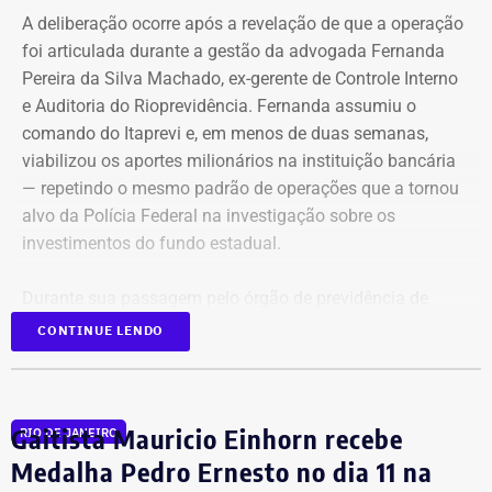
A deliberação ocorre após a revelação de que a operação
foi articulada durante a gestão da advogada Fernanda
Pereira da Silva Machado, ex-gerente de Controle Interno
e Auditoria do Rioprevidência. Fernanda assumiu o
comando do Itaprevi e, em menos de duas semanas,
Declaração de bens de Alex Melim em 2026 — Foto:
viabilizou os aportes milionários na instituição bancária
Reprodução/Divulgacand
— repetindo o mesmo padrão de operações que a tornou
alvo da Polícia Federal na investigação sobre os
investimentos do fundo estadual.
Durante sua passagem pelo órgão de previdência de
Itaguaí, a ex-gerente do Rioprevidência também
nomeou
CONTINUE LENDO
para a estrutura interna o ex-policial federal Jayme Alves
de Oliveira Filho, o “Careca” da Lava Jato,
conhecido por
transportar malas de dinheiro para o doleiro Alberto
Gaitista Mauricio Einhorn recebe
RIO DE JANEIRO
Youssef.
Medalha Pedro Ernesto no dia 11 na