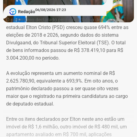
Em conversa com o TEMPO REAL RJ, Cristiane analisa o
06/08/2026 17:23
Redação
que ainda falta às mulheres na hora de denunciar os
O patrimônio declarado pelo candidato a deputado
companheiros por violência doméstica.
estadual Elton Cristo (PSD) cresceu quase 694% entre as
eleições de 2018 e 2026, segundo dados do sistema
“Creio que duas coisas ainda impedem as mulheres de
Divulgaand, do Tribunal Superior Eleitoral (TSE). O total
seguirem adiante nesta batalha. A vergonha e o medo.
de bens informados passou de R$ 378.419,10 para R$
Porque é necessário ter mais do que coragem para seguir
3.004.200,00 no período.
adiante no enfrentamento à violência doméstica. Pois
muitas têm medo do agressor sob dois pontos de vista. O
A evolução representa um aumento nominal de R$
primeiro é o temor de continuar viva e estar ao lado do
2.625.780,90, equivalente a 693,9%. Em oito anos, o
agressor. E o outro é o que vai acontecer com ela depois
patrimônio declarado passou a ser quase oito vezes
que a denúncia for feita. Afinal, há o receio que alguma
maior que o registrado na primeira candidatura ao cargo
brecha legal permita que o agressor, de alguma forma,
de deputado estadual.
fique impune”, comenta.
Entre os itens declarados por Elton neste ano estão um
Passados oito anos após as agrssões se tornarem
imóvel de R$ 1,6 milhão, outro imóvel de R$ 480 mil, um
públicas nacionalmente, Cristiane cita qual o principal
apartamento avaliado em R$ 700 mil, aplicações
item que acredita ser necessário que as autoridades