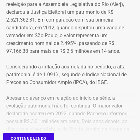
reeleição para a Assembleia Legislativa do Rio (Alerj),
veículos, um consórcio não contemplado e depósitos em
Polícia Militar do Rio. O objeto é conectado a uma
declarou à Justiça Eleitoral um patrimônio de R$
conta corrente, totalizando R$ 378,4 mil.
tornozeleira eletrônica usada pelo agressor. Em caso de
2.521.362,31. Em comparação com sua primeira
aproximação, a central de monitoramento é acionada e
candidatura, em 2012, quando disputou uma vaga de
Quatro anos depois, nas eleições de 2022, quando voltou
entra em contato com a vítima e o agressor por telefone.
vereador em São Paulo, o valor representa um
a disputar uma vaga na Assembleia Legislativa (Alerj) e
crescimento nominal de 2.495%, passando de R$
novamente ficou como suplente, o patrimônio declarado
97.166,38 para mais de R$ 2,5 milhões em 14 anos.
saltou para R$ 1.658.540,00. Na ocasião, os bens
passaram a incluir um apartamento avaliado em R$ 560
Considerando a inflação acumulada no período, a alta
mil, uma chácara de R$ 400 mil, dois veículos que
patrimonial é de 1.091%, segundo o Índice Nacional de
somavam R$ 647,3 mil e participações societárias em
Preços ao Consumidor Amplo (IPCA), do IBGE.
empresas do ramo de alimentação.
Apesar do avanço em relação ao início da série, a
Em 2024, quando foi eleito vereador da cidade de Nova
evolução patrimonial não foi contínua. O maior valor
Iguaçu, Elton Cristo declarou R$ 2.317.390,00 em bens,
declarado ocorreu em 2022, quando Pacheco informou
incluindo um sítio avaliado em R$ 1,12 milhão, além de
possuir R$ 3,01 milhões em bens. Dois anos depois, ao
um apartamento, outro imóvel rural, participação
disputar a vice-prefeitura do Rio de Janeiro na chapa de
societária e um veículo.
A atriz Cristiane Machado foi a primeira mulher no estado do Rio a receber
Rodrigo Amorim (União), o patrimônio caiu para R$ 1,68
CONTINUE LENDO