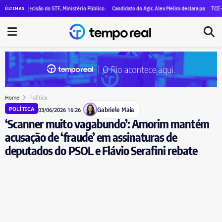
al declara R$ 47 milhões em patrimônio
 decisão do STF, Ministério Público pede execução da condenação e da inelegibilidade de Garoti
Candidato do Agir, Alex Melim declara patrimônio de R$ 30 
TCE-RJ devassa
ÚLTIMAS
Home
Política
Gabriele Maia
POLÍTICA
03/06/2026 16:26
‘Scanner muito vagabundo’: Amorim mantém
acusação de ‘fraude’ em assinaturas de
deputados do PSOL e Flávio Serafini rebate