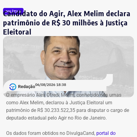
em julgado da ação, o Ministério Público requer a
Candidato do Agir, Alex Melim declara
POLÍTICA
imediata execução da sentença. Além da comunicação à
Justiça Eleitoral, o órgão pede a inclusão do nome de
patrimônio de R$ 30 milhões à Justiça
Garotinho no Cadastro Nacional de Condenados por Ato
Eleitoral
de Improbidade Administrativa.
Garotinho também foi multado
O órgão também requer que o ex-governador seja
intimado a quitar os valores da condenação. Segundo os
06/08/2026 18:38
cálculos atualizados apresentados à Justiça, o
Redação
ressarcimento ao erário, originalmente fixado em R$
O empresário Alex Ofredi Melim, conhecido nas urnas
234,4 milhões, chega hoje a R$ 2,55 bilhões. O MP ainda
como Alex Melim, declarou à Justiça Eleitoral um
cobra R$ 778,9 mil de multa civil e R$ 11,9 milhões por
patrimônio de R$ 30.233.522,35 para disputar o cargo de
danos morais coletivos.
deputado estadual pelo Agir no Rio de Janeiro.
Com informações do colunista Lauro Jardim, do jornal “O
Globo”
Os dados foram obtidos no DivulgaCand,
portal do