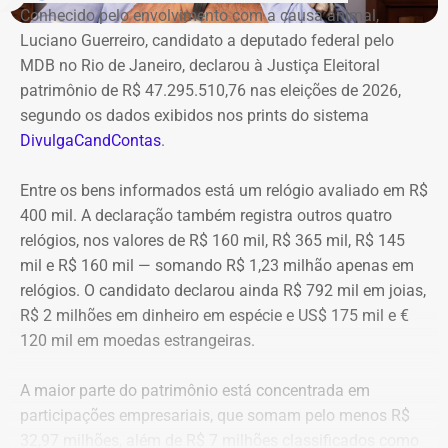
Conhecido pelo envolvimento com a causa animal,
Luciano Guerreiro, candidato a deputado federal pelo
MDB no Rio de Janeiro, declarou à Justiça Eleitoral
patrimônio de R$ 47.295.510,76 nas eleições de 2026,
segundo os dados exibidos nos prints do sistema
DivulgaCandContas
.
Entre os bens informados está um relógio avaliado em R$
400 mil. A declaração também registra outros quatro
relógios, nos valores de R$ 160 mil, R$ 365 mil, R$ 145
mil e R$ 160 mil — somando R$ 1,23 milhão apenas em
relógios. O candidato declarou ainda R$ 792 mil em joias,
R$ 2 milhões em dinheiro em espécie e US$ 175 mil e €
120 mil em moedas estrangeiras.
A maior parte do patrimônio está concentrada em
participações empresariais, que somam pelo menos R$
32,97 milhões, além de R$ 7 milhões classificados como