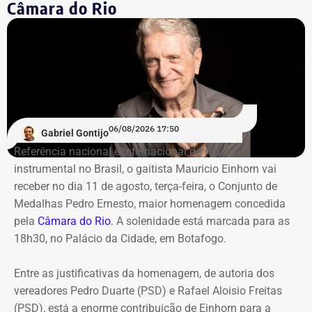
Câmara do Rio
Mais de 20% da carteira
compremetida sob ‘risco de default’
De acordo com o relatório de auditoria do TCE-RJ, os R$
59,6 milhões alocados no Banco Master entre junho e
julho de 2024 representavam mais de 20% de toda a
carteira de investimentos do Itaprevi. A equipe técnica do
06/08/2026 17:50
Gabriel Gontijo
Tribunal classificou o processo decisório como
Referência nacional e internacional da música
“negligente e temerário”.
instrumental no Brasil, o gaitista Mauricio Einhorn vai
receber no dia 11 de agosto, terça-feira, o Conjunto de
Entre os principais pontos apontados pela auditoria
Medalhas Pedro Ernesto, maior homenagem concedida
estão:
pela
Câmara do Rio
. A solenidade está marcada para as
18h30, no Palácio da Cidade, em Botafogo.
Mudança brusca na estratégia de investimento: a
alocação em letras financeiras foi elevada de 2% para
Entre as justificativas da homenagem, de autoria dos
20% logo na primeira reunião da nova gestão,
vereadores Pedro Duarte (PSD) e Rafael Aloisio Freitas
desrespeitando os estudos técnicos e pareceres da
(PSD), está a enorme contribuição de Einhorn para a
consultoria financeira contratada, que desaconselhavam