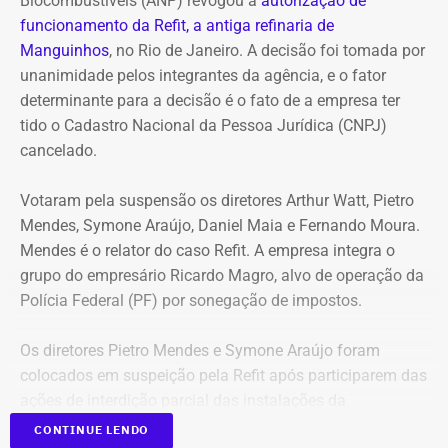
Biocombustíveis (ANP) revogou a
autorização de
funcionamento da Refit, a antiga refinaria de
Entre os bens declarados também estão um Mercedes-
Manguinhos
, no Rio de Janeiro. A decisão foi tomada por
Benz AMG G63, avaliado em R$ 2,35 milhões, um
unanimidade pelos integrantes da agência, e o fator
Volkswagen Passat de R$ 115 mil, R$ 709 mil em “bens
determinante para a decisão é o fato de a empresa ter
móveis de uso pessoal” e R$ 35 mil em dinheiro em
tido o Cadastro Nacional da Pessoa Jurídica (CNPJ)
espécie.
cancelado.
Votaram pela suspensão os diretores Arthur Watt, Pietro
Mendes, Symone Araújo, Daniel Maia e Fernando Moura.
Mendes é o relator do caso Refit. A empresa integra o
grupo do empresário Ricardo Magro, alvo de operação da
Polícia Federal (PF) por sonegação de impostos.
Os diretores Pietro Mendes e Symone Araújo foram
colocados em suspeição pela Refit após participarem das
ações de interdição parcial das instalações da
companhia em setembro de 2025.
CONTINUE LENDO