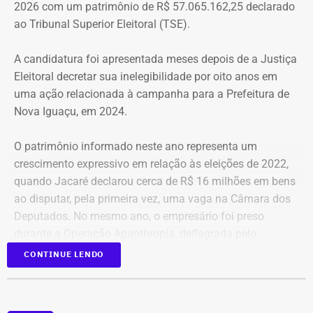
2026 com um patrimônio de R$ 57.065.162,25 declarado
mesmo é um teto, um lar para morar. Queremos fazer
ao Tribunal Superior Eleitoral (TSE).
valer um direito constitucional que nunca foi cumprido”
A candidatura foi apresentada meses depois de a Justiça
A Central de Movimentos Populares do Rio de Janeiro
Eleitoral decretar sua inelegibilidade por oito anos em
(CMPRJ) emitiu nota de apoio e solidariedade e lembrou
uma ação relacionada à campanha para a Prefeitura de
que as famílias lutam há anos pelo direito à moradia com
Nova Iguaçu, em 2024.
organização e resistência.
O patrimônio informado neste ano representa um
“Sabemos que a moradia é a base de tudo. Quando um
crescimento expressivo em relação às eleições de 2022,
movimento ocupa um imóvel abandonado ou
quando Jacaré declarou cerca de R$ 16 milhões em bens
subutilizado, mais do que dar um teto, o que já é
ao disputar, pela primeira vez, uma vaga na Câmara dos
fundamental, ele devolve esperança e perspectiva de vida
Deputados. No mesmo ano, o empresário foi preso
para centenas de pessoas, sobretudo para as crianças”,
durante a Operação Apanthropía, deflagrada pelo
destacou.
Ministério Público do Rio de Janeiro (MPRJ), que
CONTINUE LENDO
investigou um esquema de corrupção na Prefeitura de
Moradores da Rua Santa Alexandrina
Itatiaia, no Sul Fluminense.
opinam sobre ocupação