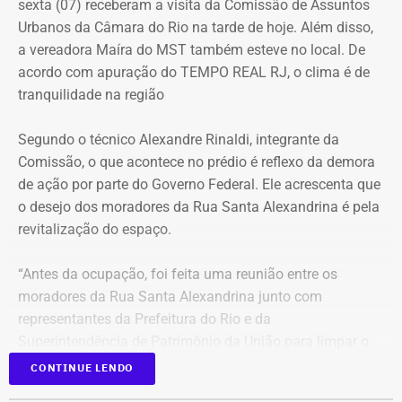
sexta (07) receberam a visita da Comissão de Assuntos
Urbanos da Câmara do Rio na tarde de hoje. Além disso,
Na cidade do Rio, o domingo será mais quente, com
a vereadora Maíra do MST também esteve no local. De
mínima prevista de 21°C e máxima de 36°C. A previsão
acordo com apuração do TEMPO REAL RJ, o clima é de
indica sol entre nuvens durante o dia, com aumento da
tranquilidade na região
nebulosidade e possibilidade de pancadas de chuva à
noite.
Segundo o técnico Alexandre Rinaldi, integrante da
Comissão, o que acontece no prédio é reflexo da demora
A mudança ocorre com o afastamento da frente fria que
de ação por parte do Governo Federal. Ele acrescenta que
atuou sobre o estado e a aproximação de um novo
o desejo dos moradores da Rua Santa Alexandrina é pela
sistema.
revitalização do espaço.
Com informações do Climatempo.
“Antes da ocupação, foi feita uma reunião entre os
moradores da Rua Santa Alexandrina junto com
representantes da Prefeitura do Rio e da
Superintendência de Patrimônio da União para limpar o
terreno até passar para o Arquivo Nacional. Mas o
CONTINUE LENDO
Governo Federal demorou tanto para agir que hoje