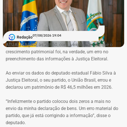
pandemia de Covid-19. Conforme a denúncia do MP, uma
empresa ligada ao empresário teria sido utilizada em
movimentações financeiras investigadas no caso.
Declaração de bens do deputado Rafael Nobre em 2022 — Foto:
Reprodução/Divulgacand
07/08/2026 19:04
Redação
ATUALIZAÇÃO
, às 20h50, com a explicação de que o
crescimento patrimonial foi, na verdade, um erro no
Imóvel de Eduardo Bolsonaro será leiloado por um valor 36% menor ao que
preenchimento das informações à Justiça Eleitoral.
vale originalmente — Foto: REprodução/Google Maps.
Ao enviar os dados do deputado estadual Fábio Silva à
O apartamento que vai à leilão fica na Avenida Pasteu e
Justiça Eleitoral, o seu partido, o União Brasil, errou e
tem cerca de 101 metros quadrados. O imóvel se
declarou um patrimônio de R$ 46,5 milhões em 2026.
encontra no terceiro andar de um edifício de frente para a
Baía de Guanabara.
“Infelizmente o partido colocou dois zeros a mais no
envio da minha declaração de bens. Um erro material do
A Caixa Econômica tentou intimar pessoalmente o ex-
partido, que já está corrigindo a informação”, disse o
deputado federal. Mas como não conseguiu localizá-lo,
deputado.