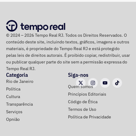
Dr. Luizinho
R$ 150.000,00
Leniel Borel
R$ 104.500,00
*Valor correspondente à soma de R$ 122.642,00 em espécie
convertidos de dólar e R$ 88.000,00 em reais declarados em dinheiro
© 2024 – 2026 Tempo Real RJ. Todos os Direitos Reservados. O
vivo.
conteúdo deste site, incluindo textos, gráficos, imagens e outros
materiais, é propriedade do Tempo Real RJ e está protegido
Os dados são públicos e ficam disponíveis para consulta
pelas leis de direitos autorais. É proibido copiar, redistribuir, usar
no sistema DivulgaCandContas, do TSE.
ou publicar qualquer parte do site sem a permissão expressa do
Tempo Real RJ.
Categoria
Siga-nos
Rio de Janeiro
Quem somos
Política
Princípios Editoriais
Cultura
Código de Ética
Transparência
Termos de Uso
Serviços
Política de Privacidade
Opnião