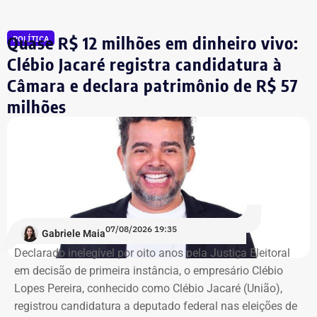
aconteceu essa ocupação. O desejo dos moradores daqui
é pela revitalização do prédio com essa nova função”,
Quase R$ 12 milhões em dinheiro vivo:
POLÍTICA
comentou.
Clébio Jacaré registra candidatura à
Câmara e declara patrimônio de R$ 57
Integrante de movimento afirma que
milhões
ocupação aconteceu após quatro
despdejos
Integrante do Movimento de Luta nos Bairros, Vilas e
Favelas (MLB), dona Enita afirmou que o grupo de
ocupantes chegou ao atual prédio depois de sofrer quatro
despejos.
07/08/2026 19:35
Gabriele Maia
Declarado inelegível por oito anos pela Justiça Eleitoral
“Nós já sofremos quatro despejos. O objetivo da
em decisão de primeira instância, o empresário Clébio
ocupação é justamente dar ao imóvel uma função social
Lopes Pereira, conhecido como Clébio Jacaré (União),
que atenda as necessidades básicas das famílias. Desde
registrou candidatura a deputado federal nas eleições de
que eu entrei no MLB nunca faltou comida. Só o que falta