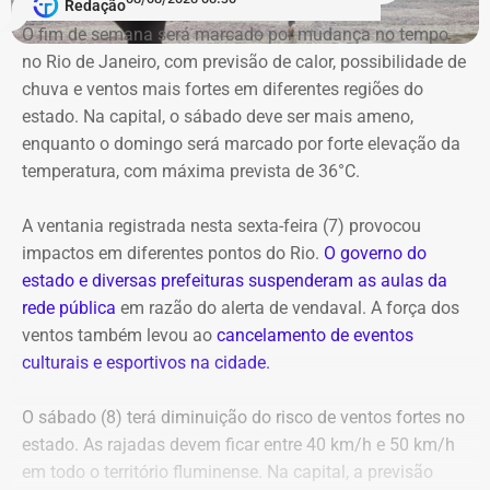
Redação
Municipal de Assistência Social e Direitos Humanos.
O fim de semana será marcado por mudança no tempo
no Rio de Janeiro, com previsão de calor, possibilidade de
E com data retroativa: valendo a partir de 1º de janeiro.
chuva e ventos mais fortes em diferentes regiões do
estado. Na capital, o sábado deve ser mais ameno,
enquanto o domingo será marcado por forte elevação da
temperatura, com máxima prevista de 36°C.
A ventania registrada nesta sexta-feira (7) provocou
impactos em diferentes pontos do Rio.
O governo do
estado e diversas prefeituras suspenderam as aulas da
rede pública
em razão do alerta de vendaval. A força dos
ventos também levou ao
cancelamento de eventos
Em outubro do mesmo ano, foi a vez de o próprio André
culturais e esportivos na cidade.
Marinho pedir para sair.
O sábado (8) terá diminuição do risco de ventos fortes no
A exoneração, assinada no dia 23, encerrou a passagem
estado. As rajadas devem ficar entre 40 km/h e 50 km/h
do rapaz pela Prefeitura do Rio.
em todo o território fluminense. Na capital, a previsão