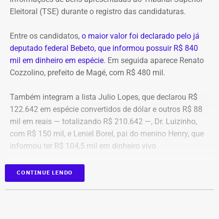
Eleitoral (TSE) durante o registro das candidaturas.
*Com informações do blog do Octávio Guedes, do portal
g1
Entre os candidatos,
o maior valor foi declarado pelo já
deputado federal Bebeto, que informou possuir R$ 840
mil em dinheiro em espécie
. Em seguida aparece Renato
Cozzolino, prefeito de Magé, com R$ 480 mil.
Também integram a lista Julio Lopes, que declarou R$
122.642 em espécie convertidos de dólar e outros R$ 88
mil em reais — totalizando R$ 210.642 —, Dr. Luizinho,
com R$ 150 mil, e Leniel Borel, pai do menino Henry, que
informou ter R$ 104,5 mil em dinheiro vivo.
Candidato
Valor declarado em
CONTINUE LENDO
Bebeto
R$ 840.000,00
Renato Cozzolino
R$ 480.000,00
Julio Lopes
R$ 210.642,00*