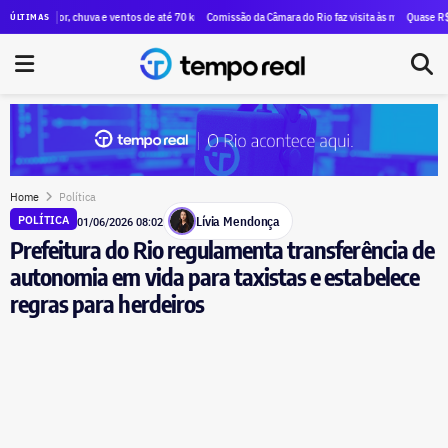
exão de André Marinho com Eduardo Paes, um aliado de Dilma Rousseff
lor, chuva e ventos de até 70 km/h no fim de semana; veja a previsão
Comissão da Câmara do Rio faz visita às mais de 100 famílias qu
Quase R$ 12 milhões e
ÚLTIMAS
Home
Política
Lívia Mendonça
POLÍTICA
01/06/2026 08:02
Prefeitura do Rio regulamenta transferência de
autonomia em vida para taxistas e estabelece
regras para herdeiros