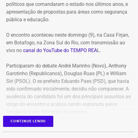
políticos que comandaram o estado nos últimos anos, e
apresentação de propostas para áreas como segurança
pública e educação.
O encontro aconteceu neste domingo (9), na Casa Firjan,
em Botafogo, na Zona Sul do Rio, com transmissão ao
vivo no
canal do YouTube do TEMPO REA
L.
Participaram do debate André Marinho (Novo), Anthony
Garotinho (Republicanos), Douglas Ruas (PL) e William
Siri (PSOL). O ex-prefeito Eduardo Paes (PSD), que havia
sido confirmado inicialmente, decidiu não comparecer. A
ausência do candidato foi um dos principais assuntos ao
longo do encontro e acabou sendo explorada pelos
adversários em diferentes momentos.
CONTINUE LENDO
O debate foi mediado pela jornalista Adriana Araújo e
dividido em três blocos. No primeiro, os candidatos