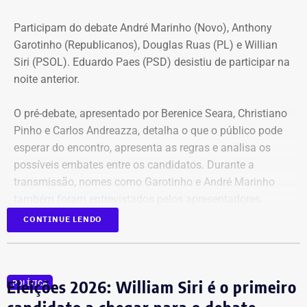
Participam do debate André Marinho (Novo), Anthony
Garotinho (Republicanos), Douglas Ruas (PL) e Willian
Siri (PSOL). Eduardo Paes (PSD) desistiu de participar na
noite anterior.
O pré-debate, apresentado por Berenice Seara, Christiano
Pinho e Carlos Andreazza, detalha o que o público pode
esperar do encontro, apresenta as regras e analisa os
possíveis embates entre os candidatos. Durante a
transmissão, nomes como Garotinho e André Marinho
também foram entrevistados pelos apresentadores.
CONTINUE LENDO
Acompanhe a cobertura especial pelo YouTube e
Instagram
do TEMPO REAL.
Eleições 2026: William Siri é o primeiro
POLÍTICA