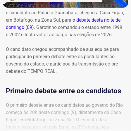
Anthony Garotinho (Republicanos), ex-governador do Rio
e candidato ao Palácio Guanabara, chegou à Casa Firjan,
em Botafogo, na Zona Sul, para
o debate desta noite de
domingo (09)
. Garotinho comandou o estado entre 1999
e 2002 e tenta voltar ao cargo nas eleições de 2026.
O candidato chegou acompanhado de sua equipe para
participar do primeiro debate entre os postulantes ao
governo do estado, e participou da transmissão do pré-
debate do TEMPO REAL.
Primeiro debate entre os candidatos
O primeiro debate entre os candidatos ao governo do Rio
começa às 20h deste domingo (9), diretamente da Casa
Firjan, em Botafogo, na Zona Sul. O encontro terá
transmissão ao vivo pela Band, na TV aberta, pela