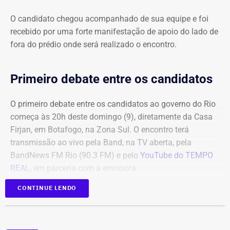
O candidato chegou acompanhado de sua equipe e foi
recebido por uma forte manifestação de apoio do lado de
fora do prédio onde será realizado o encontro.
Primeiro debate entre os candidatos
O primeiro debate entre os candidatos ao governo do Rio
começa às 20h deste domingo (9), diretamente da Casa
Firjan, em Botafogo, na Zona Sul. O encontro terá
transmissão ao vivo pela Band, na TV aberta, pela
BandNews FM Rio (90.3 FM) e pelo
YouTube do TEMPO
REAL
, em parceria com a emissora.
CONTINUE LENDO
Participam do debate André Marinho (Novo), Anthony
Garotinho (Republicanos), Douglas Ruas (PL) e Willian
Siri (PSOL). O candidato Eduardo Paes (PSD) informou