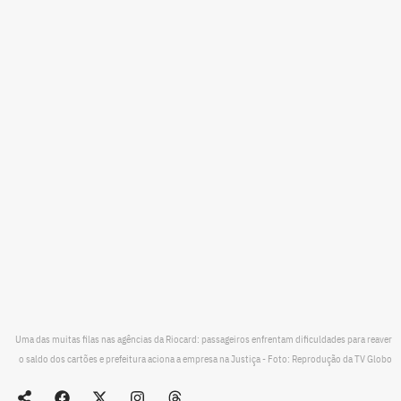
Uma das muitas filas nas agências da Riocard: passageiros enfrentam dificuldades para reaver
o saldo dos cartões e prefeitura aciona a empresa na Justiça - Foto: Reprodução da TV Globo