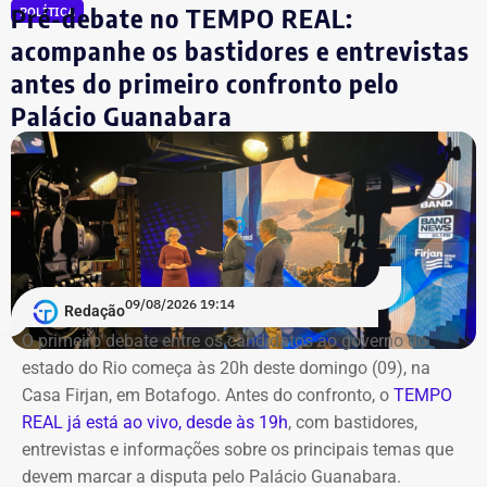
na noite anterior que não iria comparecer.
Pré-debate no TEMPO REAL:
POLÍTICA
acompanhe os bastidores e entrevistas
O público também poderá acompanhar a cobertura
antes do primeiro confronto pelo
especial do TEMPO REAL pelo Instagram do portal, com
Palácio Guanabara
transmissão e atualizações nos Stories. Estamos ao vivo
com o pré-debate desde às 19h.
Acompanhe pelo link.
09/08/2026 19:14
Redação
O primeiro debate entre os candidatos ao governo do
estado do Rio começa às 20h deste domingo (09), na
Casa Firjan, em Botafogo. Antes do confronto, o
TEMPO
REAL já está ao vivo, desde às 19h
, com bastidores,
entrevistas e informações sobre os principais temas que
devem marcar a disputa pelo Palácio Guanabara.