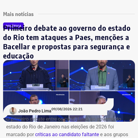
Mais notícias
Primeiro debate ao governo do estado
POLÍTICA
do Rio tem ataques a Paes, menções a
Bacellar e propostas para segurança e
educação
09/08/2026 22:21
João Pedro Lima
O primeiro debate entre os candidatos ao governo do
estado do Rio de Janeiro nas eleições de 2026 foi
marcado por
críticas ao candidato faltante
e aos grupos