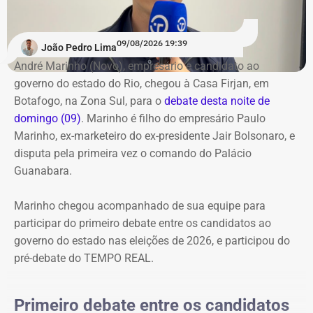
Participam do debate André Marinho (Novo), Anthony
para iniciar as perguntas e, pelas regras, será
Garotinho (Republicanos), Douglas Ruas (PL) e Willian
obrigatoriamente o último a responder. Os candidatos
Siri (PSOL). O candidato Eduardo Paes (PSD) informou
09/08/2026 19:39
também terão uma nova rodada de confrontos com
João Pedro Lima
na noite anterior que não iria comparecer.
temas livres, seguindo o mesmo controle de tempo por
André Marinho (Novo), empresário e candidato ao
cronômetro.
governo do estado do Rio, chegou à Casa Firjan, em
Acompanhe a cobertura especial do TEMPO REAL pelo
Botafogo, na Zona Sul, para o
debate desta noite de
Instagram do portal, com transmissão e atualizações nos
O debate marca a estreia do TEMPO REAL na cobertura
domingo (09)
. Marinho é filho do empresário Paulo
Stories, e ao vivo pelo YouTube.
de uma eleição estadual. O portal já havia acompanhado
Marinho, ex-marketeiro do ex-presidente Jair Bolsonaro, e
as eleições municipais de 2024 em todo o estado do Rio
disputa pela primeira vez o comando do Palácio
e, agora, amplia a cobertura para a disputa pelo governo
Guanabara.
fluminense.
Marinho chegou acompanhado de sua equipe para
Acompanhe a transmissão e a cobertura em tempo real
participar do primeiro debate entre os candidatos ao
do primeiro debate entre os candidatos ao governo do
governo do estado nas eleições de 2026, e participou do
Rio.
pré-debate do TEMPO REAL.
Primeiro debate entre os candidatos