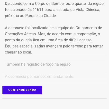
De acordo com o Corpo de Bombeiros, o quartel da região
criança de 2 anos — Foto: Reprodução.
foi acionado às 11h11 para a estrada da Vista Chinesa,
próximo ao Parque da Cidade.
O pedido de Búzios à Justiça
A aeronave foi localizada pela equipe do Grupamento de
Em caráter urgente, antes da apresentação da defesa das
Operações Aéreas. Mas, de acordo com a corporação, o
empresas, a prefeitura solicitou:
ponto da queda fica em uma área de difícil acesso.
Equipes especializadas avançam pelo terreno para tentar
Preservação integral dos registros dos nove perfis;
chegar ao local.
Entrega dos dados de titulares e administradores;
Identificação de anunciantes e financiadores;
Também há registro de fogo na região.
Cruzamento técnico das informações das contas;
Retirada das publicações relacionadas no processo;
A ocorrência permanece em andamento.
Interrupção de anúncios e impulsionamentos;
Suspensão temporária de contas que não fossem
*Em atualização
CONTINUE LENDO
vinculadas a pessoas autênticas;
Proibição de distribuição paga por contas ainda não
identificadas;