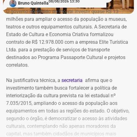
08/08/2026 13:30
dispositivos utilizados, histórico de nomes,
Bruno Quintella
administradores atuais e anteriores, contas vinculadas,
O governo do estado do Rio vai investir quase R$ 13
meios de recuperação, contas publicitárias e dados de
milhões para ampliar o acesso da população a museus,
pagamento. Com isso, a Meta também seria obrigada a
teatros e outros equipamentos culturais. A Secretaria de
elaborar uma tabela comparativa, indicando se os perfis
Estado de Cultura e Economia Criativa formalizou
compartilham telefones, dispositivos, endereços de IP,
contrato de R$ 12.978.000 com a empresa Elite Turística
administradores, contas de anúncios, meios de
Ltda. para a prestação de serviços de transporte
pagamento ou gerenciadores de negócios.
destinados ao Programa Passaporte Cultural e projetos
correlatos.
Ação também requer anúncios e
Na justificativa técnica, a
secretaria
afirma que o
impulsionamentos e cita morte de
investimento também busca fortalecer a política de
criança como exemplo de fake news
interiorização da cultura prevista na lei estadual nº
7.035/2015, ampliando o acesso da população aos
As 31 publicações relacionadas pela prefeitura tratam de
equipamentos em todas as regiões do estado. O objetivo,
assuntos diversos. A lista inclui manchetes sobre prisões
segundo o órgão, é democratizar o acesso às atividades
na Assembleia Legislativa, supostos acordos políticos,
culturais, contemplando não apenas moradores da
sucessão municipal, alterações no Fundo Municipal do
capital, mas também cidadãos de municípios mais