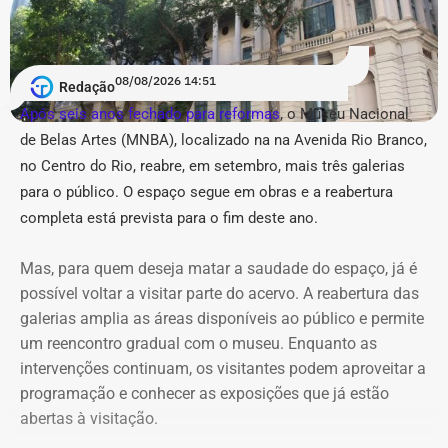
Acusação de “estética
pseudojornalística” e suspeita de
“repetição” no Instagram
08/08/2026 14:51
Redação
Após seis anos fechado para reformas
, o Museu Nacional
Em um anexo de 36 páginas, o município relacionou 31
de Belas Artes (MNBA), localizado na
na Avenida Rio Branco,
publicações, sendo a maior parte — 14 conteúdos —
no Centro do Rio, re
abre, em setembro, mais três galerias
atribuída ao perfil @buziosnuecru. Outras seis são do
@buziosinformacoes, quatro do @acorda_buziosrj, duas
para o público.
O espaço segue em obras e a reabertura
do @fofoca_na_calcada e as demais estão distribuídas
completa está prevista para o fim deste ano.
entre as outras páginas.
Mas, para quem deseja matar a saudade do espaço, já é
Na petição inicial, a gestão municipal afirma que os perfis
possível voltar a visitar parte do acervo. A reabertura das
empregam “estética pseudojornalística”, manchetes
galerias amplia as áreas disponíveis ao público e permite
conclusivas, memes, montagens e acusações por
um reencontro gradual com o museu. Enquanto as
associação para repercutir temas relacionados a
intervenções continuam, os visitantes podem aproveitar a
hospitais, contratos, obras, programas públicos e agentes
programação e conhecer as exposições que já estão
municipais. Além disso, o Executivo também alerta que a
abertas à visitação.
“repetição sincronizada” de narrativas parecidas entre