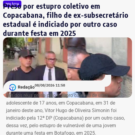
Multa diária de R$ 50 mil por obrigação descumprida.
Preso por estupro coletivo em
POLÍCIA
A prefeitura pediu que a multa seja aplicada
Copacabana, filho de ex-subsecretário
separadamente de acordo com o perfil, publicação,
estadual é indiciado por outro caso
campanha ou conjunto de dados.
durante festa em 2025
No julgamento definitivo, o município pretende obter a
remoção permanente dos conteúdos considerados
ilícitos, a desativação das contas comprovadamente
falsas ou utilizadas continuamente para ilegalidades e a
exclusão de cópias idênticas das publicações.
A ação também busca obrigar os responsáveis a publicar
08/08/2026 11:58
Redação
correções ou retratações por pelo menos 30 dias, além de
Um dos réus preso pelo estupro coletivo de uma
ressarcir os custos que a prefeitura afirma ter suportado
adolescente de 17 anos, em Copacabana, em 31 de
para responder às informações questionadas.
janeiro deste ano, Vitor Hugo de Oliveira Simonin foi
indiciado pela 12ª DP (Copacabana) por um outro caso,
O valor desses danos não foi calculado. O município
dessa vez, pelo estupro de vulnerável de uma jovem
pede ainda indenização por dano moral coletivo, também
durante uma festa em Botafogo, em 2025.