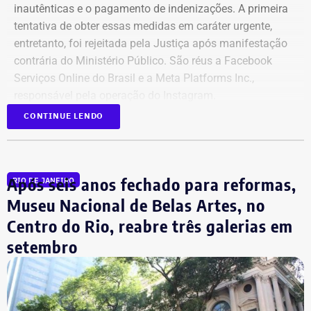
inautênticas e o pagamento de indenizações. A primeira
tentativa de obter essas medidas em caráter urgente,
entretanto, foi rejeitada pela Justiça após manifestação
contrária do Ministério Público. São réus a Facebook
Serviços Online do Brasil e a Meta Platforms Inc.,
responsável pela operação do Instagram.
CONTINUE LENDO
Os administradores dos perfis não foram incluídos no
processo porque, segundo a prefeitura, não foi possível
conseguir a identificação dos responsáveis. O processo
Após seis anos fechado para reformas,
RIO DE JANEIRO
tem como alvo informações relacionadas a nove contas.
São elas: @buziosinformacoes;
Museu Nacional de Belas Artes, no
@politicanewsregiaodoslagos; @buziosnoticias;
Centro do Rio, reabre três galerias em
@fofoca_na_calcada; @gladysnunesbuzios;
setembro
@acorda_buziosrj; @buziosnuecru; @mayfelixrj;
@choqueibuzios.