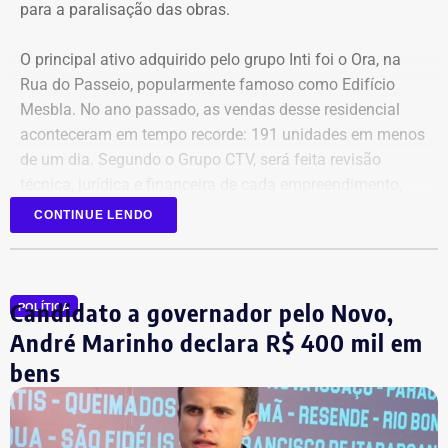
para a paralisação das obras.
O principal ativo adquirido pelo grupo Inti foi o Ora, na
Rua do Passeio, popularmente famoso como Edifício
Mesbla. No ano passado, as vendas desse residencial
aconteceram em tempo recorde: 191 unidades em menos
de um dia. Segundo o Grupo CTV, será feita revisão
técnica, jurídica e financeira de cada empreendimento,
antes da retomada dos canteiros. Cronogramas de
CONTINUE LENDO
entrega terão novas datas. Também haverá a definição
quanto capital permanecerá protegido para cada obra.
Em junho, o grupo XP concluiu a venda dos créditos para
Candidato a governador pelo Novo,
a Artesanal investimentos.
POLÍTICA
André Marinho declara R$ 400 mil em
*Com informações do jornal O Globo
bens