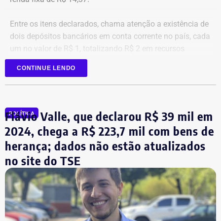
Entre os itens declarados, chama atenção a existência de
dois depósitos bancários em conta corrente no país, cada
um no valor de R$ 1, totalizando R$ 2 em recursos
mantidos em contas correntes.
CONTINUE LENDO
A tenente-coronel da Polícia Militar Erigreyce Monteiro
(Novo), vice na chapa de Marinho, declarou R$ 515 mil
em bens, relativos a um apartamento.
Flávio Valle, que declarou R$ 39 mil em
POLÍTICA
2024, chega a R$ 223,7 mil com bens de
herança; dados não estão atualizados
no site do TSE