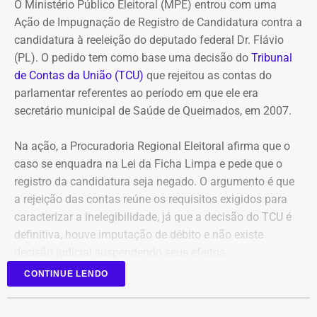
pagamentos
O Ministério Público Eleitoral (MPE) entrou com uma
Ação de Impugnação de Registro de Candidatura contra a
O governo também sustenta que os responsáveis pela
candidatura à reeleição do deputado federal Dr. Flávio
Refit descumpriram o parcelamento especial firmado
(PL). O pedido tem como base uma decisão do
Tribunal
para quitar débitos tributários. Conforme a PGE, as
de Contas da União (TCU)
que rejeitou as contas do
parcelas deixaram de ser pagas por mais de 90 dias,
parlamentar referentes ao período em que ele era
situação que, segundo a legislação, autoriza o
secretário municipal de Saúde de Queimados, em 2007.
cancelamento do acordo e a decretação da falência.
Na ação, a Procuradoria Regional Eleitoral afirma que o
Outro ponto destacado é que, mesmo após aderir ao
caso se enquadra na Lei da Ficha Limpa e pede que o
parcelamento, a empresa teria acumulado mais de R$ 1,8
registro da candidatura seja negado. O argumento é que
bilhão em novos débitos com o Estado. Segundo a
a rejeição das contas reúne os requisitos exigidos para
Procuradoria, esse montante supera em mais do que o
caracterizar a inelegibilidade, já que a decisão do TCU é
dobro o valor pago durante a vigência do acordo,
definitiva, houve imputação de débito e não existe
evidenciando que o benefício não foi suficiente para
decisão judicial suspendendo seus efeitos.
regularizar sua situação fiscal.
CONTINUE LENDO
Atualmente deputado federal, Dr. Flávio também foi
Na avaliação da PGE, manter a recuperação judicial
prefeito de Paracambi, secretário de Saúde de Queimados