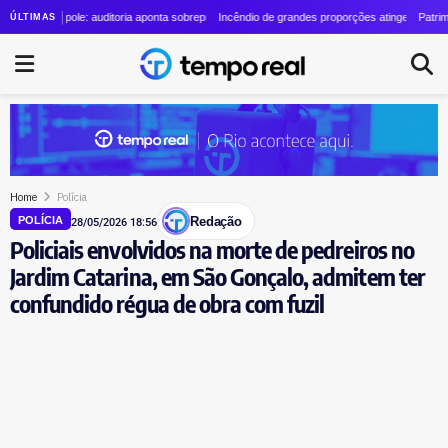
olino cresce quase 24 vezes em quatro anos
trópole: auditoria aponta sobrepreço de R$ 20 milhões em contrato de R$ 56 milhões
Incêndio de grandes proporções atinge o Parque Estadua
Patrimônio de La
ÚLTIMAS
Home
Polícia
Redação
POLÍCIA
28/05/2026 18:56
Policiais envolvidos na morte de pedreiros no
Jardim Catarina, em São Gonçalo, admitem ter
confundido régua de obra com fuzil