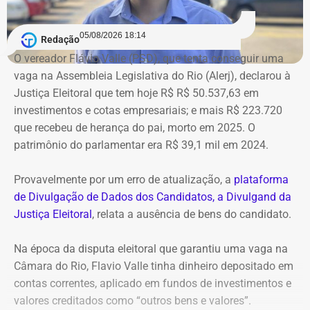
Bens declarados por André Marinho (Novo) à Justiça Eleitoral — Foto:
05/08/2026 18:14
Redação
Reprodução/Divulgacand
O vereador Flávio Valle (PSD), que tenta conseguir uma
vaga na Assembleia Legislativa do Rio (Alerj), declarou à
Justiça Eleitoral que tem hoje R$ R$ 50.537,63 em
investimentos e cotas empresariais; e mais R$ 223.720
que recebeu de herança do pai, morto em 2025. O
patrimônio do parlamentar era R$ 39,1 mil em 2024.
Provavelmente por um erro de atualização, a
plataforma
de Divulgação de Dados dos Candidatos, a Divulgand da
Justiça Eleitoral
, relata a ausência de bens do candidato.
Na época da disputa eleitoral que garantiu uma vaga na
Câmara do Rio, Flavio Valle tinha dinheiro depositado em
contas correntes, aplicado em fundos de investimentos e
valores creditados como “outros bens e valores”.