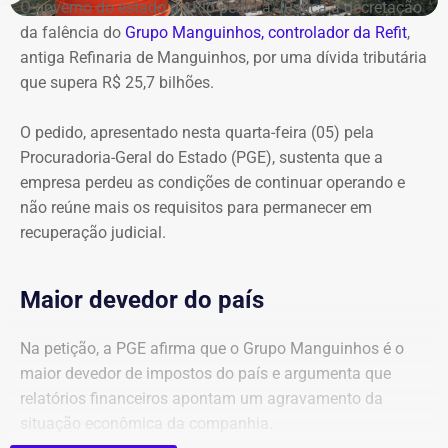
O governo do estado do Rio pediu à Justiça a decretação
da falência do
Grupo Manguinhos, controlador da Refit
,
antiga Refinaria de Manguinhos, por uma dívida tributária
que supera R$ 25,7 bilhões.
O pedido, apresentado nesta quarta-feira (05) pela
Procuradoria-Geral do Estado (PGE), sustenta que a
empresa perdeu as condições de continuar operando e
não reúne mais os requisitos para permanecer em
recuperação judicial.
Maior devedor do país
Na petição, a PGE afirma que o Grupo Manguinhos é o
maior devedor de impostos do país e argumenta que
relatórios financeiros apontam um agravamento da
situação econômica da companhia.