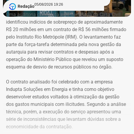
candidatos à Justiça Eleitoral e podem considerar os
05/08/2026 19:26
Redação
valores históricos de aquisição dos bens, e não
Uma auditoria conduzida pela Secretaria da Casa Civil
necessariamente seus preços de mercado.
identificou indícios de sobrepreço de aproximadamente
R$ 20 milhões em um contrato de R$ 56 milhões firmado
O crescimento patrimonial, por si só, não indica a
pelo Instituto Rio Metrópole (IRM). O levantamento faz
existência de irregularidades.
parte da força-tarefa determinada pela nova gestão da
autarquia para revisar contratos e despesas após a
operação do Ministério Público que revelou um suposto
esquema de desvio de recursos públicos no órgão.
O contrato analisado foi celebrado com a empresa
Indupta Soluções em Energia e tinha como objetivo
desenvolver estudos voltados à otimização da gestão
dos gastos municipais com ilicitudes. Segundo a análise
técnica, porém, a execução do serviço apresentou uma
Declaração de bens de Vinícius Cozzolino em 2026 — Foto:
série de inconsistências que levantam dúvidas sobre a
Reprodução/Divulgacand
economicidade da contratação.