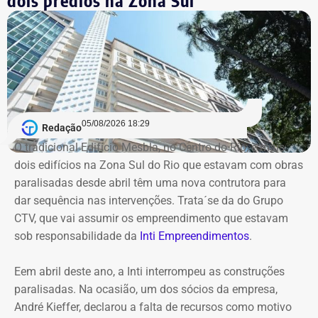
exercida pelo secretário Roberto Leão, que determinou a
realização de uma auditoria completa nas contas e
Declaração de Lauro Boto em 2026 — Foto: Reprodução/DivulgaCand
contratos da autarquia. O prazo estabelecido para
conclusão dos trabalhos é de 60 dias.
Segundo a atual gestão, os levantamentos preliminares
indicam que o instituto vinha sendo utilizado para
05/08/2026 18:29
Redação
descentralizar recursos públicos por meio de
O tradicional Edifício Mesbla, no Centro do Rio, e mais
contratações com baixo nível de controle, aproveitando a
dois edifícios na Zona Sul do Rio que estavam com obras
maior flexibilidade financeira conferida à natureza
paralisadas desde abril têm uma nova contrutora para
jurídica da autarquia.
dar sequência nas intervenções. Trata´se da do Grupo
CTV, que vai assumir os empreendimento que estavam
COM INFORMAÇÕES DO RJ2/TV GLOBO
sob responsabilidade da
Inti Empreendimentos
.
Declaração de Lauro Boto em 2010 — Foto: Reprodução/DivulgaCand
Eem abril deste ano, a Inti interrompeu as construções
paralisadas. Na ocasião, um dos sócios da empresa,
André Kieffer, declarou a falta de recursos como motivo