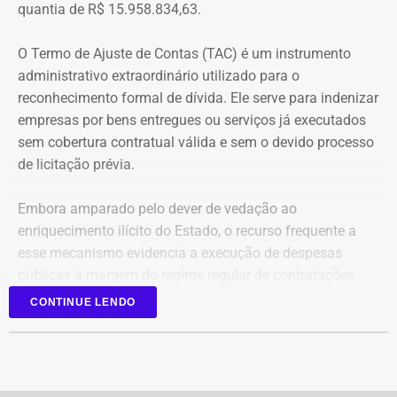
quantia de R$ 15.958.834,63.
O acórdão também determinou que Dr. Flávio devolva
O Termo de Ajuste de Contas (TAC) é um instrumento
quatro valores, que somam R$ 13.112,09, sem
administrativo extraordinário utilizado para o
atualização monetária.
reconhecimento formal de dívida. Ele serve para indenizar
empresas por bens entregues ou serviços já executados
A Procuradoria cita ainda que o Tribunal concluiu que o
sem cobertura contratual válida e sem o devido processo
deputado participou da gestão desses recursos,
de licitação prévia.
autorizando transferências para contas da prefeitura e
pagamentos por cheque que permaneceram sem
Embora amparado pelo dever de vedação ao
documentação comprobatória. Também destaca que Dr.
enriquecimento ilícito do Estado, o recurso frequente a
Flávio foi notificado sobre as irregularidades em
esse mecanismo evidencia a execução de despesas
diferentes ocasiões, mas não apresentou os documentos
públicas à margem do regime regular de contratações.
exigidos.
CONTINUE LENDO
Para o Ministério Público, esses fatos configuram uma
Reconhecimento de dívidas
hipótese de inelegibilidade prevista na Lei da Ficha
milionárias
Limpa. A palavra final, no entanto, será do TRE-RJ, que
vai analisar a ação e a defesa do parlamentar antes de