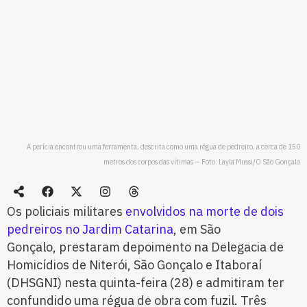
A perícia encontrou uma ferramenta, descrita como uma régua de pedreiro, a cerca de 150
metros dos corpos das vítimas — Foto: Layla Mussi/O São Gonçalo
Os policiais militares
envolvidos na morte de dois
pedreiros no Jardim Catarina
, em São
Gonçalo, prestaram depoimento na Delegacia de
Homicídios de Niterói, São Gonçalo e Itaboraí
(DHSGNI) nesta quinta-feira (28) e admitiram ter
confundido uma régua de obra com fuzil. Três