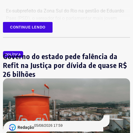
Ex-subprefeito da Zona Sul do Rio na gestão de Eduardo
Paes (PSD), o vereador foi o parlamentar mais jovem
eleito na última legislatura da Câmara e agora disputa,
CONTINUE LENDO
pela primeira vez, o cargo de deputado estadual.
Governo do estado pede falência da
POLÍTICA
Refit na Justiça por dívida de quase R$
26 bilhões
05/08/2026 17:59
Redação