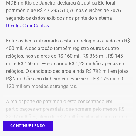
do Rio iniciará a elaboração dos projetos executivos e o
MDB no Rio de Janeiro, declarou à Justiça Eleitoral
financeiro. A Cedae mantinha R$ 222,8 milhões aplicados
processo licitatório para o início das obras.
patrimônio de R$ 47.295.510,76 nas eleições de 2026,
em Certificados de Depósito Bancário (CDBs) emitidos
segundo os dados exibidos nos prints do sistema
pelo Banco Master. Em 18 de novembro de 2025, após a
DivulgaCandContas
.
decretação da liquidação extrajudicial do Master pelo
Banco Central do Brasil, os pagamentos da instituição
Entre os bens informados está um relógio avaliado em R$
foram suspensos e a estatal perdeu o acesso imediato
400 mil. A declaração também registra outros quatro
aos recursos aplicados.
relógios, nos valores de R$ 160 mil, R$ 365 mil, R$ 145
mil e R$ 160 mil — somando R$ 1,23 milhão apenas em
A administração informou ter avaliado a possibilidade de
relógios. O candidato declarou ainda R$ 792 mil em joias,
recuperação do crédito levando em consideração a ordem
R$ 2 milhões em dinheiro em espécie e US$ 175 mil e €
de preferência dos credores, o histórico de recuperações
120 mil em moedas estrangeiras.
em casos semelhantes e a posição ocupada pela Cedae
no processo de liquidação. Ao final, adotando uma
A maior parte do patrimônio está concentrada em
postura conservadora, optou por reconhecer a perda
participações empresariais, que somam pelo menos R$
integral do valor mediante a constituição de provisão
32,97 milhões, além de R$ 7 milhões classificados como
contábil.
“valores de diversos créditos”. Também aparecem na
CONTINUE LENDO
relação imóveis, incluindo uma cobertura declarada por
A perda foi registrada integralmente em 2025, embora a