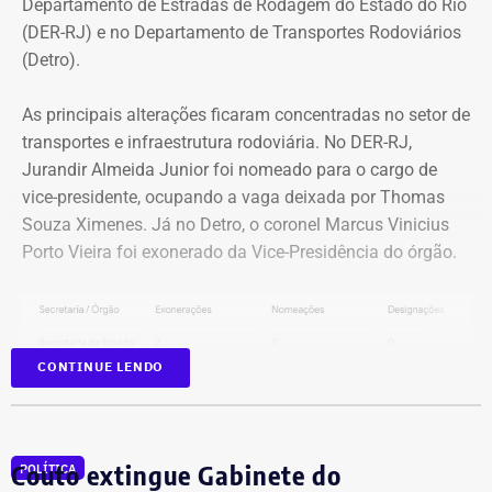
Departamento de Estradas de Rodagem do Estado do Rio
(DER-RJ) e no Departamento de Transportes Rodoviários
Uma das crianças precisou ser
(Detro).
encaminhada para atendimento
As principais alterações ficaram concentradas no setor de
especializado após mudança de
transportes e infraestrutura rodoviária. No DER-RJ,
comportamento
Jurandir Almeida Junior foi nomeado para o cargo de
vice-presidente, ocupando a vaga deixada por Thomas
As investigações tiveram início após uma das crianças,
Souza Ximenes. Já no Detro, o coronel Marcus Vinicius
vítima do ex-padre, apresentar mudanças de
Porto Vieira foi exonerado da Vice-Presidência do órgão.
comportamento e ser encaminhada para atendimento
especializado. Ela chegou a receber diagnóstico de
esquizofrenia, mas uma avaliação posterior feita por uma
equipe multidisciplinar apontou que os sintomas eram
CONTINUE LENDO
consequência das violências sofridas.
Na sentença, a titular da 4ª Vara Criminal de São
Gonçalo, juíza Juliana Bessa Ferraz Krykhtine, acentuou a
Couto extingue Gabinete do
POLÍTICA
conduta social do réu e o fato do réu ter sido membro da