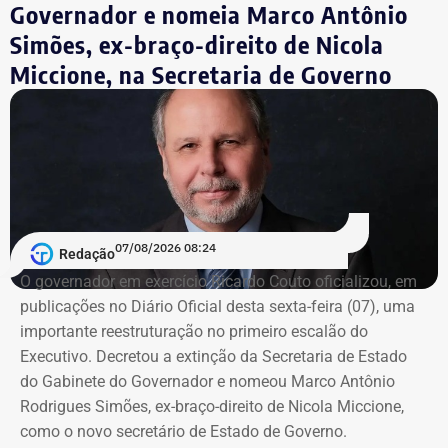
Governador e nomeia Marco Antônio
Igreja Católica.
Simões, ex-braço-direito de Nicola
Miccione, na Secretaria de Governo
“Os seus membros padres, sacerdotes e arcebispos
desempenham função de relevância e representam uma
figura de autoridade no seio da sociedade, respeitada por
séculos na história da humanidade. Com base nisso, a
vítima tinha uma confiança exacerbada no réu, naquele
que foi padre”, disse a juíza.
A partir da revelação dos abusos, o MPRJ aditou a
07/08/2026 08:24
Redação
denúncia para incluir as acusações de estupro de
O governador em exercício Ricardo Couto oficializou, em
vulnerável, fornecimento de material pornográfico a
publicações no Diário Oficial desta sexta-feira (07), uma
criança para fins libidinosos e instigação ao suicídio.
importante reestruturação no primeiro escalão do
Com a decisão, o Conselho de Sentença reconheceu
Executivo. Decretou a extinção da Secretaria de Estado
Couto extingue Gabinete do Governador
integralmente a responsabilidade do ex-padre pelos
do Gabinete do Governador e nomeou Marco Antônio
crimes apontados pelo MPRJ.
Rodrigues Simões, ex-braço-direito de Nicola Miccione,
As baixas de peso não pararam por aí. Couto oficializou,
como o novo secretário de Estado de Governo.