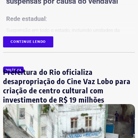
suspensas por causa do vendaval
Rede estadual
:
Suspensão em todo o estado, incluindo unidades da
Faetec.
CONTINUE LENDO
Redes municipais:
Rio de Janeiro
Prefeitura do Rio oficializa
POLÍTICA
Niterói
desapropriação do Cine Vaz Lobo para
Nova Iguaçu
criação de centro cultural com
Queimados
São João de Meriti
investimento de R$ 19 milhões
Nilópolis
Seropédica
Itaguaí
Mangaratiba
Angra dos Reis