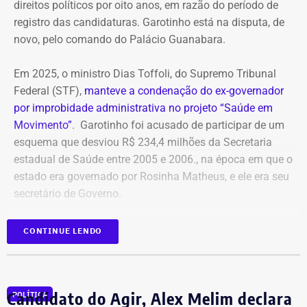
direitos políticos por oito anos, em razão do período de
companhia, que passaram de R$ 587,2 milhões para R$
registro das candidaturas. Garotinho está na disputa, de
1,03 bilhão.
novo, pelo comando do Palácio Guanabara.
Entre os registros citados no balanço está um acordo
Em 2025, o ministro Dias Toffoli, do Supremo Tribunal
consensual de reequilíbrio econômico-financeiro
Federal (STF),
manteve a condenação do ex-governador
relacionado ao contrato da Estação de Tratamento de
por improbidade administrativa no projeto “Saúde em
Esgotos (ETE) de Alegria, celebrado com um consórcio de
Movimento”
. Garotinho foi acusado de participar de um
empresas, além de outros acordos ligados a processos
esquema que desviou R$ 234,4 milhões da Secretaria
judiciais.
estadual de Saúde entre 2005 e 2006., na época em que o
estado era governado por Rosinha Matheus, e ele era seu
Diferentemente de uma provisão para perdas futuras
secretário de Governo.
incertas, os acordos representam obrigações já
negociadas ou reconhecidas pela companhia, com
Com isso, a sentença tornou-se definitiva.
valores e condições de pagamento formalmente
CONTINUE LENDO
definidos.
Como não há mais recursos pendentes após o trânsito
em julgado da ação, o Ministério Público requer a
Decisão do STF reduz pressão em R$
Candidato do Agir, Alex Melim declara
POLÍTICA
imediata execução da sentença. Além da comunicação à