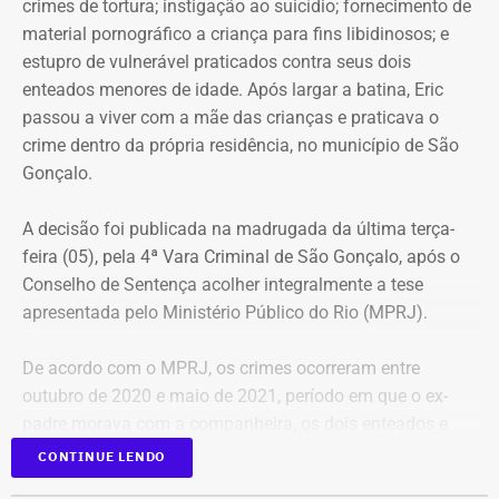
crimes de tortura; instigação ao suicídio; fornecimento de
material pornográfico a criança para fins libidinosos; e
estupro de vulnerável praticados contra seus dois
enteados menores de idade. Após largar a batina, Eric
passou a viver com a mãe das crianças e praticava o
crime dentro da própria residência, no município de São
Gonçalo.
A decisão foi publicada na madrugada da última terça-
feira (05), pela 4ª Vara Criminal de São Gonçalo, após o
Conselho de Sentença acolher integralmente a tese
apresentada pelo Ministério Público do Rio (MPRJ).
De acordo com o MPRJ, os crimes ocorreram entre
outubro de 2020 e maio de 2021, período em que o ex-
padre morava com a companheira, os dois enteados e
uma filha do casal. Segundo a denúncia, as crianças
CONTINUE LENDO
eram submetidas a agressões físicas, violência