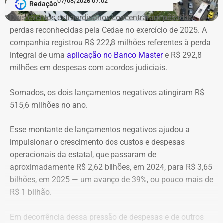
07/08/2026 07:02
Salas multiúso e de projeção secundárias no mezanino para
Redação
palestras, seminários e cineclube;
Dois eventos extraordinários concentraram pesadas
Espaços de formação: salas de cursos, oficinas de dança,
perdas reconhecidas pela Cedae no exercício de 2025. A
estúdios de edição de áudio e vídeo e centro de TI;
companhia registrou R$ 222,8 milhões referentes à perda
Áreas de convivência: biblioteca, museu digital, cafeteria e
integral de uma
aplicação no Banco Master
e R$ 292,8
reurbanização do entorno com praça e teatro de arena.
milhões em despesas com acordos judiciais.
Após mais de 15 anos de mobilização comunitária, a
publicação do decreto consolida uma antiga reivindicação
Somados, os dois lançamentos negativos atingiram R$
pela preservação do Cine Vaz Lobo. Criado em 2010 por
515,6 milhões no ano.
historiadores e moradores organizados no Movimento Cine
Vaz Lobo – Preservação, Cultura e Memória (MCVL) e no
Esse montante de lançamentos negativos ajudou a
Instituto Histórico e Geográfico da Baixada de Irajá (IHGBI), o
impulsionar o crescimento dos custos e despesas
grupo reúne uma série de conquistas importantes em
operacionais da estatal, que passaram de
diferentes anos.
aproximadamente R$ 2,62 bilhões, em 2024, para R$ 3,65
bilhões, em 2025 — um avanço de 39%, ou pouco mais de
Em 2011, impediu a demolição do prédio durante as obras do
R$ 1 bilhão.
BRT Transcarioca, conseguindo a alteração do traçado viário.
Em 2015 conseguiu o tombamento oficial da volumetria e da
Em decorrência dessa pressão de despesas e de outros