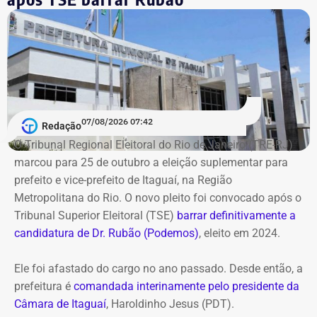
pasta
Com a nova nomeação, o ex-supersecretário substitui o
poderoso delegado Roberto Leão, o secretário-chefe do
Gabinete de Segurança Institucional (GSI) que vinha
respondendo interinamente pelo expediente do órgão.
07/08/2026 07:42
Redação
O Tribunal Regional Eleitoral do Rio de Janeiro (TRE-RJ)
marcou para 25 de outubro a eleição suplementar para
prefeito e vice-prefeito de Itaguaí, na Região
Metropolitana do Rio. O novo pleito foi convocado após o
Tribunal Superior Eleitoral (TSE)
barrar definitivamente a
candidatura de Dr. Rubão (Podemos)
, eleito em 2024.
Ele foi afastado do cargo no ano passado. Desde então, a
prefeitura é
comandada interinamente pelo presidente da
Câmara de Itaguaí
, Haroldinho Jesus (PDT).