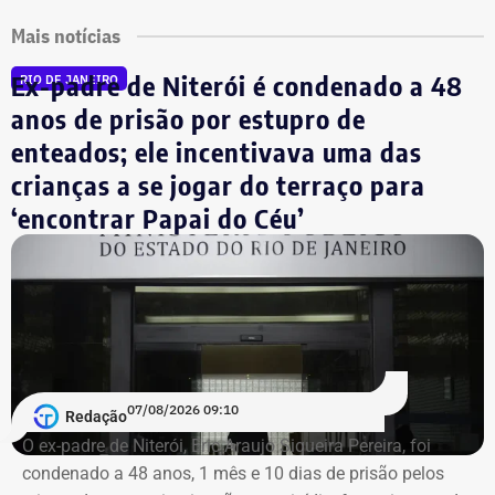
Mais notícias
Ex-padre de Niterói é condenado a 48
RIO DE JANEIRO
anos de prisão por estupro de
enteados; ele incentivava uma das
crianças a se jogar do terraço para
‘encontrar Papai do Céu’
07/08/2026 09:10
Redação
O ex-padre de Niterói, Eric Araujo Siqueira Pereira, foi
condenado a 48 anos, 1 mês e 10 dias de prisão pelos