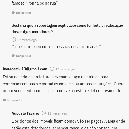
famoso “Ponha-se na rua”
Responder
Gostaria que a reportagem explicasse como foi feita a realocação
dos antigos moradores ?
12 meses ago
O que aconteceu com as pessoas desapropriadas ?
Responder
kauacomk.13@gmail.com
12 meses ago
Estou do lado da prefeitura, deveriam alugar os prédios para
comércios em baixo e moradias em cima ou ambas as funções. Quero
muito ver o centro com casas baixas e no estilo eclético novamente
Responder
Augusto Pizarro
12 meses ago
E os donos dos imóveis ficam como? Vão ser pagos? A área onde
estão está deteriorada, sem segurança, eles não conseguem