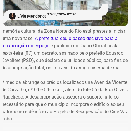
Paraty
Petrópolis
07/08/2026 07:20
Lívia Mendonça
Belford Roxo
O histórico Cine Vaz Lobo, um dos maiores símbolos da
memória cultural da Zona Norte do Rio está prestes a iniciar
Alerta e Prevenção
uma nova fase.
A prefeitura deu o passo decisivo para a
recuperação do espaço
e publicou no Diário Oficial nesta
sexta-feira (07) um decreto, assinado pelo prefeito Eduardo
A capital fluminense entrou em Estágio 2 de mobilização
Cavaliere (PSD), que declara de utilidade pública, para fins de
na noite de ontem.
desapropriação total, os imóveis do antigo cinema de rua.
A medida abrange os prédios localizados na Avenida Vicente
de Carvalho, nº 04 e 04-Loja E, além do lote 05 da Rua Oliveira
Figueiredo. A desapropriação assegura o suporte jurídico
necessário para que o município incorpore o edifício ao seu
patrimônio e dê início ao Projeto de Recuperação do Cine Vaz
Lobo.