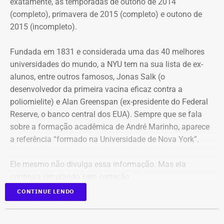
exatamente, as temporadas de outono de 2014
(completo), primavera de 2015 (completo) e outono de
2015 (incompleto).
Fundada em 1831 e considerada uma das 40 melhores
universidades do mundo, a NYU tem na sua lista de ex-
alunos, entre outros famosos,
Jonas Salk
(o
desenvolvedor da primeira vacina eficaz contra a
poliomielite) e A
lan Greenspan
(ex-presidente do
Federal
Reserve
, o banco central dos EUA). Sempre que se fala
sobre a formação acadêmica de André Marinho, aparece
a referência “formado na Universidade de Nova York”.
Ele mesmo não divulga essa informação. Mas ela
continua circulando sem correção.
CONTINUE LENDO
No material de campanha, não há