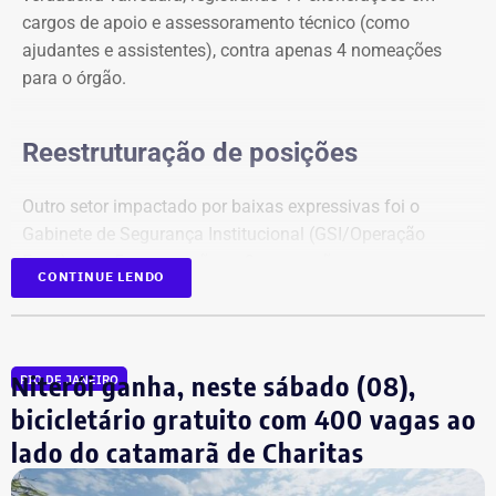
cargos de apoio e assessoramento técnico (como
ajudantes e assistentes), contra apenas 4 nomeações
para o órgão.
Reestruturação de posições
Outro setor impactado por baixas expressivas foi o
Gabinete de Segurança Institucional (GSI/Operação
Foco), com 5 exonerações e 3 nomeações.
CONTINUE LENDO
Em contrapartida, o Detran-RJ figurou como o principal
polo receptor de novos quadros no expediente. A Casa
Civil chancelou 6 nomeações diretas para chefias de
Niterói ganha, neste sábado (08),
RIO DE JANEIRO
serviços e unidades de atendimento desconcentradas do
bicicletário gratuito com 400 vagas ao
departamento de trânsito, sem registrar nenhuma
lado do catamarã de Charitas
exoneração correspondente nesta leva.