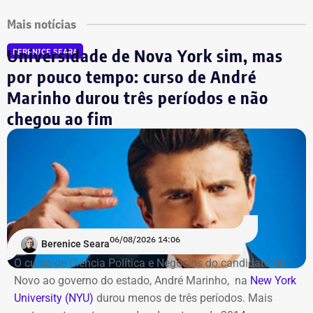
Mais notícias
Universidade de Nova York sim, mas
BERENICE SEARA
por pouco tempo: curso de André
Marinho durou três períodos e não
chegou ao fim
06/08/2026 14:06
Berenice Seara
O curso de Ciência Política e Negócios do candidato do
Novo ao governo do estado, André Marinho, na
New York
University (NYU)
durou menos de três períodos. Mais