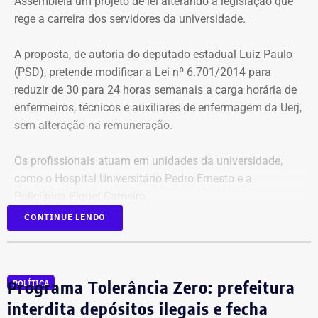
Assembleia um projeto de lei alterando a legislação que
formatura.
rege a carreira dos servidores da universidade.
Citação equivocada em entrevistas e
A proposta, de autoria do deputado estadual Luiz Paulo
reportagens
(PSD), pretende modificar a Lei nº 6.701/2014 para
reduzir de 30 para 24 horas semanais a carga horária de
André Marinho, realmente, não afirma que se formou fora
enfermeiros, técnicos e auxiliares de enfermagem da Uerj,
do Brasil. Mas a mensagem, às vezes, é dúbia.
sem alteração na remuneração.
“Eu estudei Ciências Políticas e Negócios em uma das
Os profissionais atuam em unidades da universidade,
principais faculdades globais, na Universidade de Nova
como o Hospital Universitário Pedro Ernesto e a
York. Mas, muito além de qualquer credencial acadêmica,
Policlínica Piquet Carneiro.
até porque não tem nada mais desagradável do que
CONTINUE LENDO
qualquer um que fica ostentando o currículo, muito além
Segundo Luiz Paulo, “a iniciativa busca corrigir uma
das credenciais acadêmicas é a experiência que eu vivi”,
distorção histórica que mantém os profissionais da Uerj
disse o candidato, em entrevista à “GloboNews”.
em condições diferentes das aplicadas aos demais
Programa Tolerância Zero: prefeitura
POLÍTICA
servidores estaduais da enfermagem”.
interdita depósitos ilegais e fecha
Witzel já disse que fez parte do