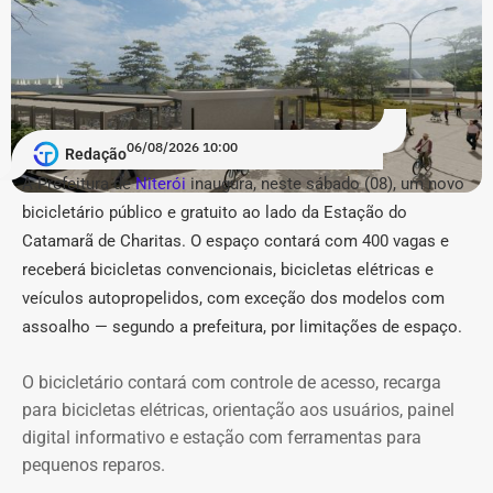
A lista de reforços na estrutura estadual contou ainda
com 4 nomeações na Secretaria de Estado de Fazenda e
4 na Secretaria de Estado do Ambiente e Sustentabilidade
(Seas/Inea), além de preenchimento de vagas
estratégicas de coordenação (nível DAS-8) na Fundação
06/08/2026 10:00
CEPERJ, Seplag e Secretaria de Governo.
Redação
A Prefeitura de
Niterói
inaugura, neste sábado (08), um novo
COM FÁBIO MARTINS.
bicicletário público e gratuito ao lado da Estação do
Catamarã de Charitas. O espaço contará com 400 vagas e
receberá bicicletas convencionais, bicicletas elétricas e
veículos autopropelidos, com exceção dos modelos com
assoalho — segundo a prefeitura, por limitações de espaço.
O bicicletário contará com controle de acesso, recarga
para bicicletas elétricas, orientação aos usuários, painel
digital informativo e estação com ferramentas para
pequenos reparos.