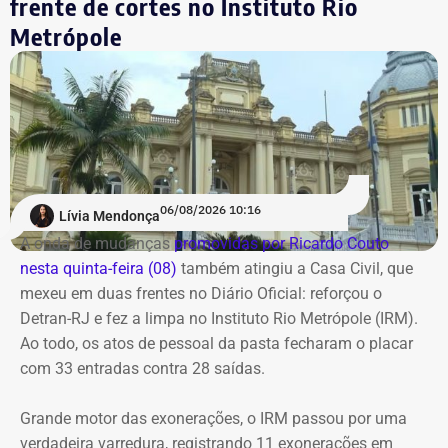
frente de cortes no Instituto Rio
encaminhamento do procedimento à Decradi para
atualização de normas de governança tentam fechar
Metrópole
instaurar o inquérito policial e adotar as diligências
brechas para garantir que as decisões de investimento
necessárias para que o responsável pelo comentário seja
passem por critérios mais rigorosos, blindando o
identificado.
patrimônio destinado às aposentadorias e pensões dos
servidores do Rio.
Os investigadores expediram um ofício à empresa Meta
Platforms para obter os dados cadastrais vinculados ao
COM FÁBIO MARTINS.
perfil responsável pelo comentário.
06/08/2026 10:16
Lívia Mendonça
A onda de mudanças
promovidas por Ricardo Couto
Com informações de G1.
nesta quinta-feira (08)
também atingiu a Casa Civil, que
mexeu em duas frentes no Diário Oficial: reforçou o
Detran-RJ e fez a limpa no Instituto Rio Metrópole (IRM).
Ao todo, os atos de pessoal da pasta fecharam o placar
com 33 entradas contra 28 saídas.
Grande motor das exonerações, o IRM passou por uma
verdadeira varredura, registrando 11 exonerações em