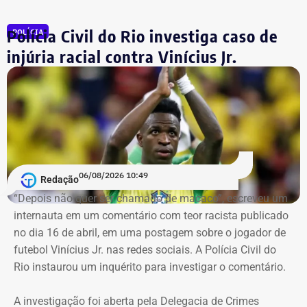
Rioprevidência).
Polícia Civil do Rio investiga caso de
POLÍCIA
injúria racial contra Vinícius Jr.
Retroatividade de atos para garantir
segurança jurídica
Um dos pontos de destaque no ato administrativo é a
atribuição de efeitos retroativos a 1º de julho de 2026.
Segundo a portaria, a medida serve para validar e
06/08/2026 10:49
Redação
regularizar decisões de gestão e investimentos que já
“Depois não quer ser chamado de macaco”, escreveu um
vinham sendo praticados pelos servidores designados
internauta em um comentário com teor racista publicado
desde o mês passado. O fundo justifica a retroatividade
no dia 16 de abril, em uma postagem sobre o jogador de
na necessidade de preservar a continuidade do serviço
futebol Vinícius Jr. nas redes sociais. A Polícia Civil do
público, a eficiência e a segurança jurídica de suas
Rio instaurou um inquérito para investigar o comentário.
operações.
A investigação foi aberta pela Delegacia de Crimes