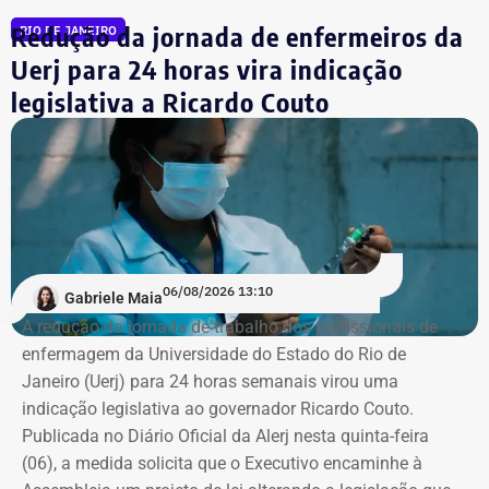
referência à formatura
Redução da jornada de enfermeiros da
RIO DE JANEIRO
André Marinho informa que desistiu da faculdade nos
Uerj para 24 horas vira indicação
Estados Unidos porque decidiu voltar ao seu país natal,
legislativa a Ricardo Couto
em plena efervescência do impeachment da ex-presidente
Dilma Rousseff (PT). No Rio, matriculou-se em Direito na
PUC, onde ficou de 2016 a 2019. Em seguida, quando já
trabalhava no “Pânico”, transferiu-se para o Instituto
Damásio, do IBMEC de São Paulo. E lá concluiu o curso,
em 2020, no início da pandemia.
06/08/2026 13:10
Gabriele Maia
“Eu nunca afirmei que me formei, mas que estudei em
A redução da jornada de trabalho dos profissionais de
Nova York, na PUC e no Institiuto Damásio. Se alguém diz
enfermagem da Universidade do Estado do Rio de
que eu me formei na NYU, não fui eu, porque sempre
Janeiro (Uerj) para 24 horas semanais virou uma
procurei ser muito preciso com isso”, diz André Marinho.
indicação legislativa ao governador Ricardo Couto.
Publicada no Diário Oficial da Alerj nesta quinta-feira
No material de divulgação da campanha, nas redes
(06), a medida solicita que o Executivo encaminhe à
sociais, realmente, não há qualquer referência à