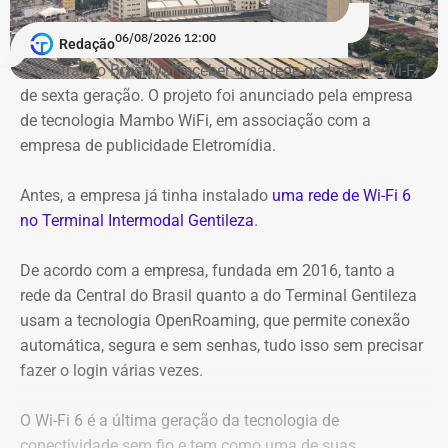
06/08/2026 12:00
Redação
A Central do Brasil vai receber uma rede gratuita de Wi-Fi
de sexta geração. O projeto foi anunciado pela empresa
de tecnologia Mambo WiFi, em associação com a
empresa de publicidade Eletromídia.
Antes, a empresa já tinha instalado
uma rede de Wi-Fi 6
no Terminal Intermodal Gentileza
.
De acordo com a empresa, fundada em 2016, tanto a
rede da Central do Brasil quanto a do Terminal Gentileza
usam a tecnologia OpenRoaming, que permite conexão
automática, segura e sem senhas, tudo isso sem precisar
Captura de tela da publicação de André Janones, utilizado como prova na
fazer o login várias vezes.
representação de Alana Passos — Foto: Reprodução
O Wi-Fi 6 é a última geração da tecnologia de
Na representação, Alana Passos argumenta que, por se
conectividade sem fio e tem como uma de suas