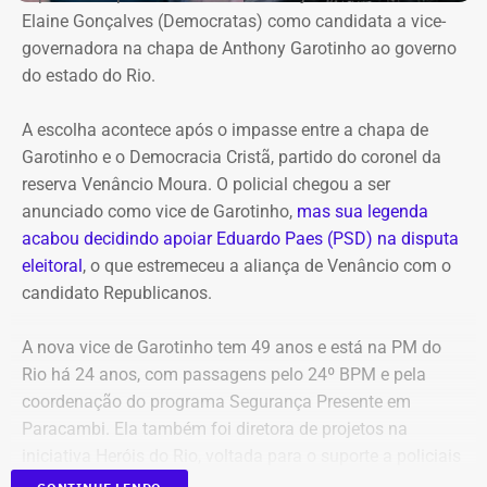
Na representação enviada ao Ministério Público Federal,
Elaine Gonçalves (Democratas) como candidata a vice-
Alana Passos solicita a abertura de um procedimento
governadora na chapa de Anthony Garotinho ao governo
para apurar a autoria e a materialidade das condutas
do estado do Rio.
atribuídas a André Janones. A vereadora também pede
que, caso sejam encontrados indícios suficientes de
A escolha acontece após o impasse entre a chapa de
crime, sejam adotadas as medidas legais cabíveis,
Garotinho e o Democracia Cristã, partido do coronel da
incluindo o eventual oferecimento de denúncia.
reserva Venâncio Moura. O policial chegou a ser
anunciado como vice de Garotinho,
mas sua legenda
Para embasar o pedido, a parlamentar anexou capturas
acabou decidindo apoiar Eduardo Paes (PSD) na disputa
de tela da publicação e os links das postagens
eleitoral
, o que estremeceu a aliança de Venâncio com o
divulgadas por Janones nas redes sociais.
candidato Republicanos.
A nova vice de Garotinho tem 49 anos e está na PM do
Rio há 24 anos, com passagens pelo 24º BPM e pela
coordenação do programa Segurança Presente em
Paracambi. Ela também foi diretora de projetos na
iniciativa Heróis do Rio, voltada para o suporte a policiais
feridos e a familiares de agentes falecidos.