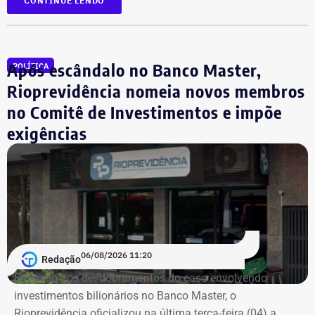
CONTINUE LENDO
A indicação também consolida a aliança do Democratas
com Garotinho. O partido tinha anunciado a candidatura
Após escândalo no Banco Master,
POLÍTICA
própria do ex-governador Wilson Witzel, mas o político
desistiu da disputa para apoiar a campanha de Anthony
Rioprevidência nomeia novos membros
Garotinho.
no Comitê de Investimentos e impõe
exigências
Com informações de Lauro Jardim, do jornal “O Globo”.
06/08/2026 11:20
Redação
Em meio aos desdobramentos do caso envolvendo
investimentos bilionários no Banco Master, o
Rioprevidência oficializou na última terça-feira (04) a