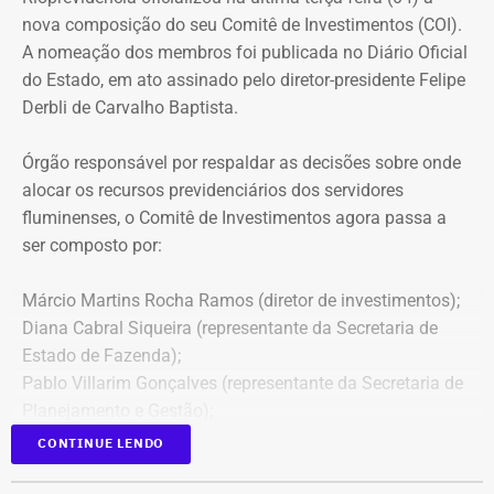
nova composição do seu Comitê de Investimentos (COI).
A nomeação dos membros foi publicada no Diário Oficial
do Estado, em ato assinado pelo diretor-presidente Felipe
Derbli de Carvalho Baptista.
Órgão responsável por respaldar as decisões sobre onde
alocar os recursos previdenciários dos servidores
fluminenses, o Comitê de Investimentos agora passa a
ser composto por:
Márcio Martins Rocha Ramos (diretor de investimentos);
Diana Cabral Siqueira (representante da Secretaria de
Estado de Fazenda);
Pablo Villarim Gonçalves (representante da Secretaria de
Planejamento e Gestão);
Alisson José Ramos Batista (servidor do Corpo Técnico
CONTINUE LENDO
do Rioprevidência);
Geny Andrea Alves (servidora do Corpo Técnico do