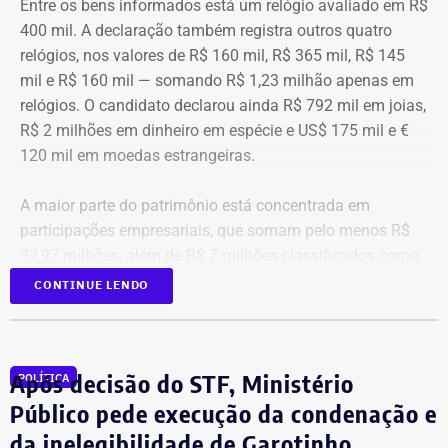
Entre os bens informados está um relógio avaliado em R$
400 mil. A declaração também registra outros quatro
relógios, nos valores de R$ 160 mil, R$ 365 mil, R$ 145
mil e R$ 160 mil — somando R$ 1,23 milhão apenas em
relógios. O candidato declarou ainda R$ 792 mil em joias,
R$ 2 milhões em dinheiro em espécie e US$ 175 mil e €
120 mil em moedas estrangeiras.
A maior parte do patrimônio está concentrada em
participações empresariais, que somam pelo menos R$
32,97 milhões, além de R$ 7 milhões classificados como
“valores de diversos créditos”. Também aparecem na
CONTINUE LENDO
relação imóveis, incluindo uma cobertura declarada por
R$ 884,1 mil e duas casas. Os valores correspondem à
declaração apresentada, sem informações, nos prints,
Após decisão do STF, Ministério
POLÍTICA
sobre marca, modelo ou valor de mercado dos relógios.
Público pede execução da condenação e
da inelegibilidade de Garotinho