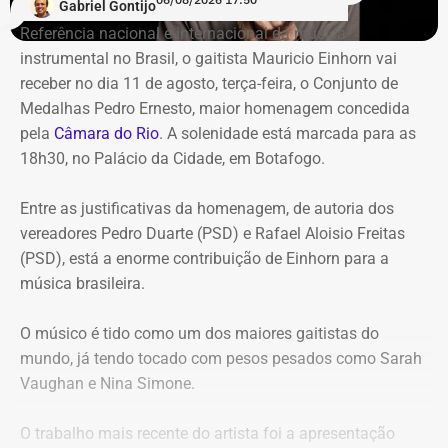
Gabriel Gontijo
Tribunal classificou o processo decisório como
Referência nacional e internacional da música
“negligente e temerário”.
instrumental no Brasil, o gaitista Mauricio Einhorn vai
receber no dia 11 de agosto, terça-feira, o Conjunto de
Entre os principais pontos apontados pela auditoria
Medalhas Pedro Ernesto, maior homenagem concedida
estão:
pela
Câmara do Rio
. A solenidade está marcada para as
18h30, no Palácio da Cidade, em Botafogo.
Mudança brusca na estratégia de investimento: a
alocação em letras financeiras foi elevada de 2% para
Entre as justificativas da homenagem, de autoria dos
20% logo na primeira reunião da nova gestão,
vereadores Pedro Duarte (PSD) e Rafael Aloisio Freitas
desrespeitando os estudos técnicos e pareceres da
(PSD), está a enorme contribuição de Einhorn para a
consultoria financeira contratada, que desaconselhavam
música brasileira.
o investimento de longo prazo.
Rating especulativo: a aplicação prendeu os recursos
O músico é tido como um dos maiores gaitistas do
previdenciários por 10 anos em uma instituição que
mundo, já tendo tocado com pesos pesados como Sarah
possuía rating B+ (grau especulativo com alto risco de
Vaughan e Nina Simone.
inadimplência), violando princípios de segurança e
liquidez.
O trabalho mais recente do artista foi a apresentação
Alteração regimental retroativa: a gestão do Itaprevi