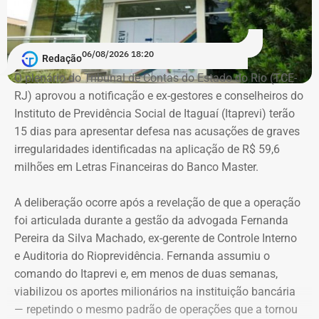
a profissão de empresário.
Em documento de consulta pública da Casa da Moeda do
06/08/2026 18:20
Redação
Brasil, Alex Ofredi Melim aparece como representante da
O plenário do Tribunal de Contas do Estado do Rio (TCE-
Melim Corretora de Seguros Ltda., empresa que atua no
RJ) aprovou a notificação e ex-gestores e conselheiros do
setor de seguros e planos de saúde.
Instituto de Previdência Social de Itaguaí (Itaprevi) terão
15 dias para apresentar defesa nas acusações de graves
irregularidades identificadas na aplicação de R$ 59,6
milhões em Letras Financeiras do Banco Master.
A deliberação ocorre após a revelação de que a operação
foi articulada durante a gestão da advogada Fernanda
Pereira da Silva Machado, ex-gerente de Controle Interno
e Auditoria do Rioprevidência. Fernanda assumiu o
comando do Itaprevi e, em menos de duas semanas,
Declaração de bens de Alex Melim em 2026 — Foto:
viabilizou os aportes milionários na instituição bancária
Reprodução/Divulgacand
— repetindo o mesmo padrão de operações que a tornou