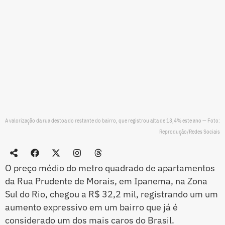
A valorização da rua destoa do restante do bairro, que registrou alta de 13,4% este ano — Foto:
Reprodução/Redes Sociais
O preço médio do metro quadrado de apartamentos
da Rua Prudente de Morais, em Ipanema, na Zona
Sul do Rio, chegou a R$ 32,2 mil, registrando um um
aumento expressivo em um bairro que já é
considerado um dos mais caros do Brasil.