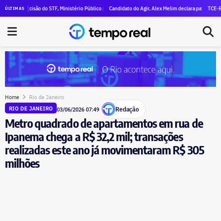
l declara R$ 47 milhões em patrimônio
decisão do STF, Ministério Público pede execução da condenação e da inelegibilidade de Garoti
Candidato do Agir, Alex Melim declara patrimônio de R$ 30 
TCE-RJ devassa 
ÚLTIMAS
Home
Rio de Janeiro
Redação
RIO DE JANEIRO
03/06/2026 07:49
Metro quadrado de apartamentos em rua de
Ipanema chega a R$ 32,2 mil; transações
realizadas este ano já movimentaram R$ 305
milhões