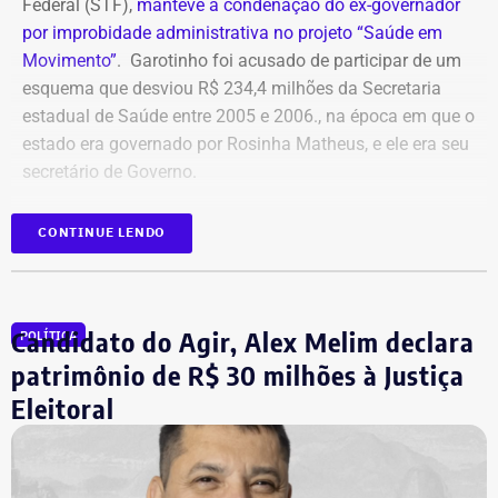
Federal (STF),
manteve a condenação do ex-governador
por improbidade administrativa no projeto “Saúde em
Movimento”
. Garotinho foi acusado de participar de um
esquema que desviou R$ 234,4 milhões da Secretaria
estadual de Saúde entre 2005 e 2006., na época em que o
estado era governado por Rosinha Matheus, e ele era seu
secretário de Governo.
Com isso, a sentença tornou-se definitiva.
CONTINUE LENDO
Como não há mais recursos pendentes após o trânsito
em julgado da ação, o Ministério Público requer a
Candidato do Agir, Alex Melim declara
POLÍTICA
imediata execução da sentença. Além da comunicação à
Justiça Eleitoral, o órgão pede a inclusão do nome de
patrimônio de R$ 30 milhões à Justiça
Garotinho no Cadastro Nacional de Condenados por Ato
Eleitoral
de Improbidade Administrativa.
Garotinho também foi multado