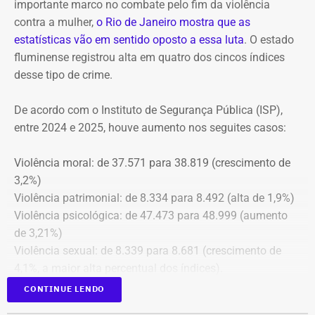
importante marco no combate pelo fim da violência
Rubem Vieira de Souza, o Rubão; e de outros diretores e
contra a mulher,
o Rio de Janeiro mostra que as
conselheiros do fundo municipal.
estatísticas vão em sentido oposto a essa luta
. O estado
fluminense registrou alta em quatro dos cincos índices
Além disso, o tribunal aprovou a expedição de ofício com
desse tipo de crime.
cópia integral do processo ao Ministério Público do
Estado do Rio de Janeiro (MPRJ), para que avalie a
De acordo com o Instituto de Segurança Pública (ISP),
apuração de possíveis ilícitos nas esferas cível e criminal,
entre 2024 e 2025, houve aumento nos seguites casos:
e à Secretaria de Regime Próprio e Complementar do
Ministério da Previdência Social.
Violência moral: de 37.571 para 38.819 (crescimento de
3,2%)
Violência patrimonial: de 8.334 para 8.492 (alta de 1,9%)
Violência psicológica: de 47.473 para 48.999 (aumento
de 3,21%)
Violência sexual: de 8.339 para 8.681 (crescimento de
4,1%, a maior alta percentual dos índices).
A única estatística que apresentou queda foi a de
CONTINUE LENDO
violência física, que passou de 43.743 em 2024 para