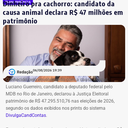
Dinheiro pra cachorro: candidato da
TRANSPARÊNCIA
causa animal declara R$ 47 milhões em
patrimônio
06/08/2026 19:39
Redação
Conhecido pelo envolvimento com a causa animal,
Luciano Guerreiro, candidato a deputado federal pelo
MDB no Rio de Janeiro, declarou à Justiça Eleitoral
patrimônio de R$ 47.295.510,76 nas eleições de 2026,
segundo os dados exibidos nos prints do sistema
DivulgaCandContas
.