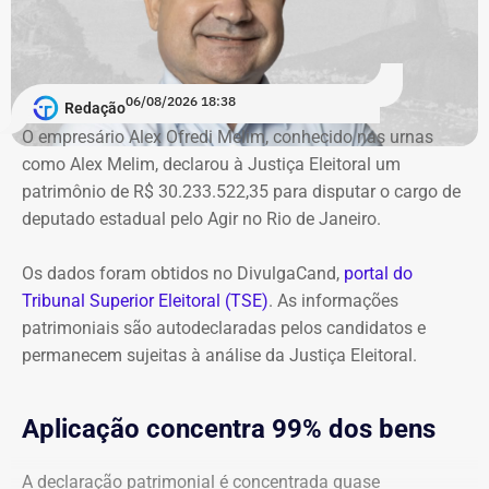
O órgão também requer que o ex-governador seja
intimado a quitar os valores da condenação. Segundo os
06/08/2026 18:38
cálculos atualizados apresentados à Justiça, o
Redação
ressarcimento ao erário, originalmente fixado em R$
O empresário Alex Ofredi Melim, conhecido nas urnas
234,4 milhões, chega hoje a R$ 2,55 bilhões. O MP ainda
como Alex Melim, declarou à Justiça Eleitoral um
cobra R$ 778,9 mil de multa civil e R$ 11,9 milhões por
patrimônio de R$ 30.233.522,35 para disputar o cargo de
danos morais coletivos.
deputado estadual pelo Agir no Rio de Janeiro.
Com informações do colunista Lauro Jardim, do jornal “O
Globo”
Os dados foram obtidos no DivulgaCand,
portal do
Tribunal Superior Eleitoral (TSE)
. As informações
patrimoniais são autodeclaradas pelos candidatos e
permanecem sujeitas à análise da Justiça Eleitoral.
Aplicação concentra 99% dos bens
A declaração patrimonial é concentrada quase