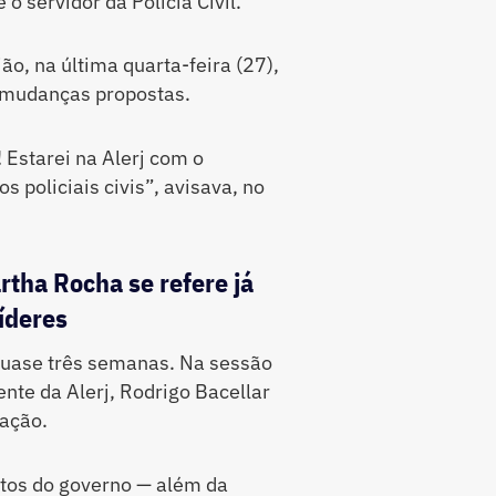
o servidor da Polícia Civil.
o, na última quarta-feira (27),
s mudanças propostas.
Estarei na Alerj com o
 policiais civis”, avisava, no
rtha Rocha se refere já
íderes
quase três semanas. Na sessão
ente da Alerj, Rodrigo Bacellar
tação.
etos do governo — além da