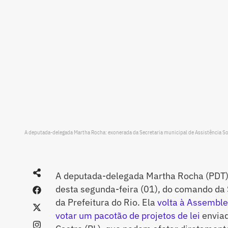
A deputada-delegada Martha Rocha: exonerada da Secretaria municipal de Assistência Socia
A deputada-delegada Martha Rocha (PDT) f
desta segunda-feira (01), do comando da
da Prefeitura do Rio. Ela
volta à Assemblei
votar um pacotão de projetos de lei
enviad