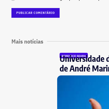
Mais notícias
Universidade 
BERENICE SEARA
de André Mari