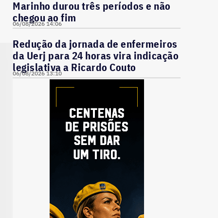
Marinho durou três períodos e não
chegou ao fim
06/08/2026 14:06
Redução da jornada de enfermeiros
da Uerj para 24 horas vira indicação
legislativa a Ricardo Couto
06/08/2026 13:10