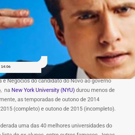
 14:06
ica e Negócios do candidato do Novo ao governo
o, na
New York University (NYU)
durou menos de
amente, as temporadas de outono de 2014
 2015 (completo) e outono de 2015 (incompleto).
derada uma das 40 melhores universidades do
lista de ex-alunos, entre outros famosos,
Jonas