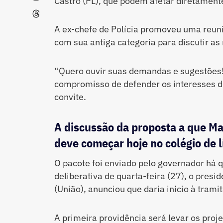
Castro (PL), que podem afetar diretamente 
A ex-chefe de Polícia promoveu uma reuniã
com sua antiga categoria para discutir a
“Quero ouvir suas demandas e sugestões! 
compromisso de defender os interesses dos
convite.
A discussão da proposta a que Ma
deve começar hoje no colégio de l
O pacote foi enviado pelo governador há 
deliberativa de quarta-feira (27), o presid
(União), anunciou que daria início à trami
A primeira providência será levar os proj