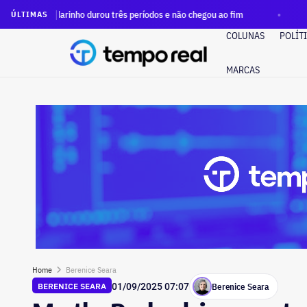
ho durou três períodos e não chegou ao fim
Redução da jorn
ÚLTIMAS
COLUNAS
POLÍT
MARCAS
Home
Berenice Seara
Berenice Seara
BERENICE SEARA
01/09/2025 07:07