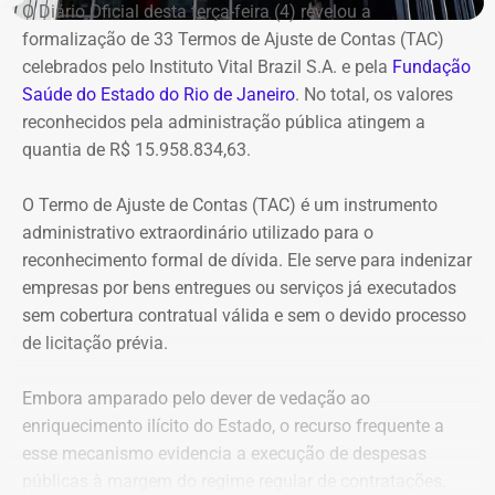
O Diário Oficial desta terça-feira (4) revelou a
das despesas realizadas com verbas federais não foi
formalização de 33 Termos de Ajuste de Contas (TAC)
devidamente comprovada. As contas foram julgadas
celebrados pelo Instituto Vital Brazil S.A. e pela
Fundação
irregulares em 2021, e a decisão foi mantida em março
Saúde do Estado do Rio de Janeiro
. No total, os valores
de 2024, quando o tribunal rejeitou o recurso apresentado
reconhecidos pela administração pública atingem a
pelo deputado.
quantia de R$ 15.958.834,63.
O acórdão também determinou que Dr. Flávio devolva
O Termo de Ajuste de Contas (TAC) é um instrumento
quatro valores, que somam R$ 13.112,09, sem
administrativo extraordinário utilizado para o
atualização monetária.
reconhecimento formal de dívida. Ele serve para indenizar
empresas por bens entregues ou serviços já executados
A Procuradoria cita ainda que o Tribunal concluiu que o
sem cobertura contratual válida e sem o devido processo
deputado participou da gestão desses recursos,
de licitação prévia.
autorizando transferências para contas da prefeitura e
pagamentos por cheque que permaneceram sem
Embora amparado pelo dever de vedação ao
documentação comprobatória. Também destaca que Dr.
enriquecimento ilícito do Estado, o recurso frequente a
Flávio foi notificado sobre as irregularidades em
esse mecanismo evidencia a execução de despesas
diferentes ocasiões, mas não apresentou os documentos
públicas à margem do regime regular de contratações.
exigidos.