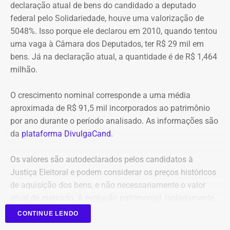
aponta indícios relevantes de irregularidades na execução
declaração atual de bens do candidado a deputado
e fiscalização contratual, além de fragilidades na
federal pelo Solidariedade, houve uma valorização de
Equipes do quartel do Grajaú do Corpo de Bombeiros
confiabilidade das informações produzidas. O relatório
5048%. Isso porque ele declarou em 2010, quando tentou
seguem no local trabalhando para controlar o incêndio.
foi encaminhado ao Ministério Público, ao Tribunal de
uma vaga à Câmara dos Deputados, ter R$ 29 mil em
Até o momento, não há informação sobre feridos.
Contas e ao Conselho Administrativo de Defesa
bens. Já na declaração atual, a quantidade é de R$ 1,464
Também não se sabe o que causou o fogo na área.
Econômica (Cade).
milhão.
O crescimento nominal corresponde a uma média
Nova gestão amplia pente-fino no
aproximada de R$ 91,5 mil incorporados ao patrimônio
instituto
por ano durante o período analisado. As informações são
da
plataforma DivulgaCand
.
As novas suspeitas surgem menos de um mês após o
Instituto Rio Metrópole ser alvo de uma operação do
Os valores são autodeclarados pelos candidatos à
Ministério Público que investigou um suposto esquema
Justiça Eleitoral e podem considerar os preços históricos
de desvio de recursos públicos de aproximadamente R$
de aquisição dos bens, e não necessariamente o valor
86 milhões.
atual de mercado. A evolução patrimonial, isoladamente,
não representa indício de irregularidade.
CONTINUE LENDO
Na ocasião, seis pessoas foram presas, entre elas o então
presidente do instituto, David Perini Vermelho, o diretor de