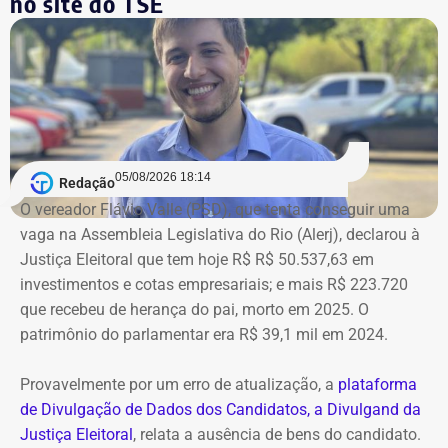
no site do TSE
Bens declarados por André Marinho (Novo) à Justiça Eleitoral — Foto:
05/08/2026 18:14
Redação
Reprodução/Divulgacand
O vereador Flávio Valle (PSD), que tenta conseguir uma
vaga na Assembleia Legislativa do Rio (Alerj), declarou à
Justiça Eleitoral que tem hoje R$ R$ 50.537,63 em
investimentos e cotas empresariais; e mais R$ 223.720
que recebeu de herança do pai, morto em 2025. O
patrimônio do parlamentar era R$ 39,1 mil em 2024.
Provavelmente por um erro de atualização, a
plataforma
de Divulgação de Dados dos Candidatos, a Divulgand da
Justiça Eleitoral
, relata a ausência de bens do candidato.