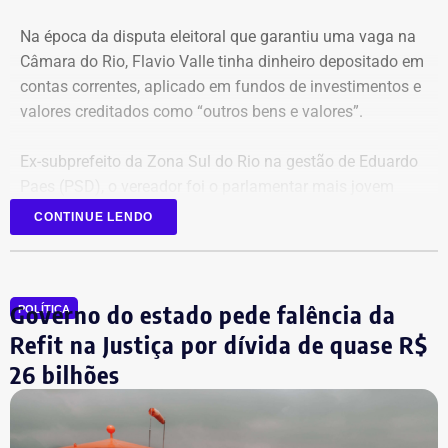
Na época da disputa eleitoral que garantiu uma vaga na
Câmara do Rio, Flavio Valle tinha dinheiro depositado em
contas correntes, aplicado em fundos de investimentos e
valores creditados como “outros bens e valores”.
Ex-subprefeito da Zona Sul do Rio na gestão de Eduardo
Paes (PSD), o vereador foi o parlamentar mais jovem
eleito na última legislatura da Câmara e agora disputa,
CONTINUE LENDO
pela primeira vez, o cargo de deputado estadual.
Governo do estado pede falência da
POLÍTICA
Refit na Justiça por dívida de quase R$
26 bilhões