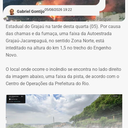
variação entre as propostas apresentadas pelas
05/08/2026 19:22
Gabriel Gontijo
empresas concorrentes, além de falhas na elaboração do
Um incêndio de grandes proporções atinge o Parque
termo de referência.
Estadual do Grajaú na tarde desta quarta (05). Por causa
das chamas e da fumaça, uma faixa da Autoestrada
Outro ponto que chamou a atenção dos técnicos foi a
Grajaú-Jacarepaguá, no sentido Zona Norte, está
ausência de critérios objetivos para justificar a
inteditado na altura do km 1,5 no trecho do Engenho
contratação da equipe prevista. Em uma das fases do
Novo.
projeto, o contrato estimava a atuação de 76
profissionais durante 12 meses, com remuneração média
O local onde ocorre o incêndio se encontra no lado direito
superior a R$ 28 mil. Em alguns casos, como o de
da imagem abaixo, uma faixa da pista, de acordo com o
consultores especializados, os valores chegavam a quase
Centro de Operações da Prefeitura do Rio.
R$ 75 mil por profissional, sem que houvesse justificativa
técnica para esse dimensionamento.
Serviços pagos teriam reaproveitado
dados já existentes