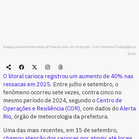
Ressaca provocou fortes ondas na Praia do Leme, em 30 de julho - Foto: Fernando Frazão/Agência
Brasil
O litoral carioca registrou um aumento de 40% nas
ressacas em 2025
. Entre julho e setembro, o
fenômeno ocorreu sete vezes, contra cinco no
mesmo período de 2024, segundo o
Centro de
Operações e Resiliência (COR)
, com dados do
Alerta
Rio
, órgão de meteorologia da prefeitura.
Uma das mais recentes, em 15 de setembro,
chamou atenção dos cariocas por atingir até locais