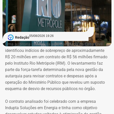
estão dois registros classificados genericamente como
“outros bens e direitos”, nos valores de R$ 95.985,48 e R$
97.555,75.
As declarações de bens são prestadas pelos próprios
candidatos à Justiça Eleitoral e podem considerar os
05/08/2026 19:26
Redação
valores históricos de aquisição dos bens, e não
Uma auditoria conduzida pela Secretaria da Casa Civil
necessariamente seus preços de mercado.
identificou indícios de sobrepreço de aproximadamente
R$ 20 milhões em um contrato de R$ 56 milhões firmado
O crescimento patrimonial, por si só, não indica a
pelo Instituto Rio Metrópole (IRM). O levantamento faz
existência de irregularidades.
parte da força-tarefa determinada pela nova gestão da
autarquia para revisar contratos e despesas após a
operação do Ministério Público que revelou um suposto
esquema de desvio de recursos públicos no órgão.
O contrato analisado foi celebrado com a empresa
Indupta Soluções em Energia e tinha como objetivo