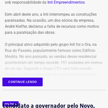
COM INFORMAÇÕES DO RJ2/TV GLOBO
sob responsabilidade da
Inti Empreendimentos
.
Declaração de Lauro Boto em 2010 — Foto: Reprodução/DivulgaCand
Eem abril deste ano, a Inti interrompeu as construções
paralisadas. Na ocasião, um dos sócios da empresa,
André Kieffer, declarou a falta de recursos como motivo
para a paralisação das obras.
O principal ativo adquirido pelo grupo Inti foi o Ora, na
Rua do Passeio, popularmente famoso como Edifício
Mesbla. No ano passado, as vendas desse residencial
aconteceram em tempo recorde: 191 unidades em menos
de um dia. Segundo o Grupo CTV, será feita revisão
técnica, jurídica e financeira de cada empreendimento,
antes da retomada dos canteiros. Cronogramas de
CONTINUE LENDO
entrega terão novas datas. Também haverá a definição
quanto capital permanecerá protegido para cada obra.
Em junho, o grupo XP concluiu a venda dos créditos para
Candidato a governador pelo Novo,
a Artesanal investimentos.
POLÍTICA