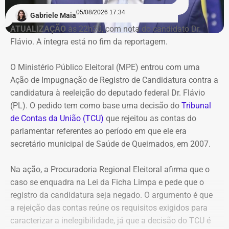
judicial deixou de cumprir sua função de permitir a
05/08/2026 17:34
recuperação da empresa.
Gabriele Maia
ATUALIZAÇÃO
às 22h30, com nota do candidato Dr.
Flávio. A íntegra está no fim da reportagem.
Refit não teria honrado os
pagamentos
O Ministério Público Eleitoral (MPE) entrou com uma
Ação de Impugnação de Registro de Candidatura contra a
O governo também sustenta que os responsáveis pela
candidatura à reeleição do deputado federal Dr. Flávio
Refit descumpriram o parcelamento especial firmado
(PL). O pedido tem como base uma decisão do
Tribunal
para quitar débitos tributários. Conforme a PGE, as
de Contas da União (TCU)
que rejeitou as contas do
parcelas deixaram de ser pagas por mais de 90 dias,
parlamentar referentes ao período em que ele era
situação que, segundo a legislação, autoriza o
secretário municipal de Saúde de Queimados, em 2007.
cancelamento do acordo e a decretação da falência.
Na ação, a Procuradoria Regional Eleitoral afirma que o
Outro ponto destacado é que, mesmo após aderir ao
caso se enquadra na Lei da Ficha Limpa e pede que o
parcelamento, a empresa teria acumulado mais de R$ 1,8
registro da candidatura seja negado. O argumento é que
bilhão em novos débitos com o Estado. Segundo a
a rejeição das contas reúne os requisitos exigidos para
Procuradoria, esse montante supera em mais do que o
caracterizar a inelegibilidade, já que a decisão do TCU é