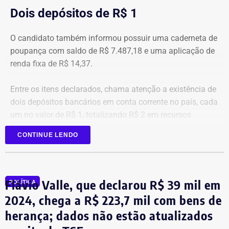
Dois depósitos de R$ 1
O candidato também informou possuir uma caderneta de
poupança com saldo de R$ 7.487,18 e uma aplicação de
renda fixa de R$ 14,37.
Entre os itens declarados, chama atenção a existência de
dois depósitos bancários em conta corrente no país, cada
um no valor de R$ 1, totalizando R$ 2 em recursos
mantidos em contas correntes.
CONTINUE LENDO
A tenente-coronel da Polícia Militar Erigreyce Monteiro
(Novo), vice na chapa de Marinho, declarou R$ 515 mil
em bens, relativos a um apartamento.
Flávio Valle, que declarou R$ 39 mil em
POLÍTICA
2024, chega a R$ 223,7 mil com bens de
herança; dados não estão atualizados