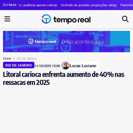
no cresce quase 24 vezes em quatro anos
ole: auditoria aponta sobrepreço de R$ 20 milhões em contrato de R$ 56 milhões
Incêndio de grandes proporções atinge o Parque Estadual do
Patrimônio de Lauro
ÚLTIMAS
Home
Rio de Janeiro
Lucas Luciano
RIO DE JANEIRO
11/10/2025 15:00
Litoral carioca enfrenta aumento de 40% nas
ressacas em 2025