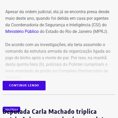
Apesar da ordem judicial, ela já se encontra presa desde
maio deste ano, quando foi detida em casa por agentes
da Coordenadoria de Segurança e Inteligência (CSI) do
Ministério Público
do Estado do Rio de Janeiro (MPRJ).
De acordo com as investigações, ela teria assumido o
comando da estrutura armada da organização ligada ao
jogo do bicho após a morte do pai. Por isso, na manhã
desta quinta-feira (6), policiais da Polinter cumpriram o
novo mandado de prisão no Complexo Penitenciário de
Gericinó.
CONTINUE LENDO
Além dela, outros 12 réus foram alvo de mandados de
busca e deverão se apresentar à Justiça. As ordens
judiciais foram expedidas pelo juiz Alexandre Abrahão
Deputada Carla Machado triplica
POLÍTICA
Teixeira, da 3ª Vara Especializada em Organização
Criminosa do Tribunal de Justiça do Rio.