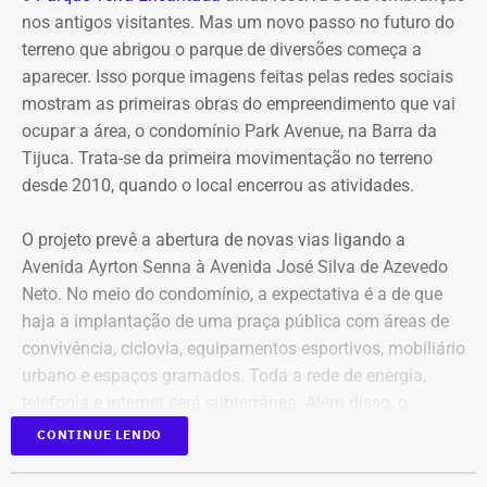
nos antigos visitantes. Mas um novo passo no futuro do
Já em 2020, quando disputou a Prefeitura de São João
terreno que abrigou o parque de diversões começa a
de Meriti e foi derrotado, declarou patrimônio de R$ 270
aparecer. Isso porque imagens feitas pelas redes sociais
mil, formado por R$ 200 mil em dinheiro em espécie e
mostram as primeiras obras do empreendimento que vai
uma caminhonete Mitsubishi Triton avaliada em R$ 70
ocupar a área, o condomínio Park Avenue, na Barra da
mil.
Tijuca. Trata-se da primeira movimentação no terreno
desde 2010, quando o local encerrou as atividades.
Declarações de Fernando Jordão em 2026 — Foto:
O projeto prevê a abertura de novas vias ligando a
Reprodução/Divulgacand
Avenida Ayrton Senna à Avenida José Silva de Azevedo
Neto. No meio do condomínio, a expectativa é a de que
haja a implantação de uma praça pública com áreas de
convivência, ciclovia, equipamentos esportivos, mobiliário
urbano e espaços gramados. Toda a rede de energia,
telefonia e internet será subterrânea. Além disso, o
condomínio deve ter 43 bancos, 33 lixeiras e oito
CONTINUE LENDO
bicicletários, com capacidade para mais de 200
bicicletas.