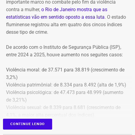
importante marco no combate pelo fim da violência
contra a mulher,
o Rio de Janeiro mostra que as
estatísticas vão em sentido oposto a essa luta
. O estado
fluminense registrou alta em quatro dos cincos índices
desse tipo de crime.
De acordo com o Instituto de Segurança Pública (ISP),
entre 2024 a 2025, houve aumento nos seguites casos:
Violência moral: de 37.571 para 38.819 (crescimento de
3,2%)
Violência patrimônial: de 8.334 para 8.492 (alta de 1,9%)
Violência psicológica: de 47.473 para 48.999 (aumento
de 3,21%)
Violência sexual: de 8.339 para 8.681 (crescimento de
4,1%, a maior alta percentual dos índices).
A única estatística que apresentou queda foi a de
CONTINUE LENDO
violência física, que passou de 43.743 em 2024 para