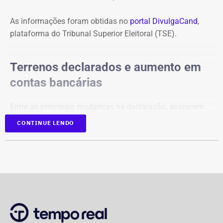
As informações foram obtidas no
portal DivulgaCand
,
plataforma do Tribunal Superior Eleitoral (TSE).
Terrenos declarados e aumento em
contas bancárias
Entre as principais mudanças na declaração, aparecem
dois terrenos, avaliados em R$ 50 mil e R$ 100 mil, além
CONTINUE LENDO
de um imóvel no valor de R$ 220 mil e um bem declarado
como “outros bens e direitos”, de R$ 500 mil, que não
constavam na prestação de contas de 2022.
Os saldos em contas bancárias também cresceram. Os
depósitos em conta corrente, que somavam R$ 50.686,20
há quatro anos, passaram para R$ 97.543,64.