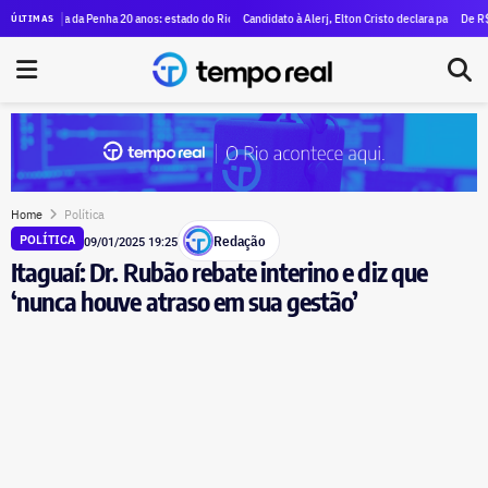
Ernesto no dia 11 na Câmara do Rio
aria da Penha 20 anos: estado do Rio tem alta em quatro dos cinco índices de violência contra a 
Candidato à Alerj, Elton Cristo declara patrimônio de R$ 
De R$ 97 mil a
ÚLTIMAS
Home
Política
Redação
POLÍTICA
09/01/2025 19:25
Itaguaí: Dr. Rubão rebate interino e diz que
‘nunca houve atraso em sua gestão’