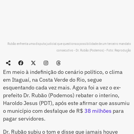
Rubão enfrenta uma disputa judicial que questiona a possibilidade de um terceiro mandato
consecutivo - Dr. Rubão (Podemos) - Foto: Reprodução
Em meio à indefinição do cenário político, o clima
em Itaguaí, na Costa Verde do Rio, segue
esquentando cada vez mais. Agora foi a vez o ex-
prefeito Dr. Rubão (Podemos) rebater o interino,
Haroldo Jesus (PDT), após este afirmar que assumiu
o município com desfalque de R$
38 milhões
para
pagar servidores.
Dr. Rubão subiu o tom e disse que jamais houve