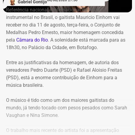
Gabriel Gontijo
Referência nacional e internacional da música
instrumental no Brasil, o gaitista Mauricio Einhorn vai
receber no dia 11 de agosto, terça-feira, o Conjunto de
Medalhas Pedro Ernesto, maior homenagem concedida
pela
Câmara do Rio
. A solenidade está marcada para as
18h30, no Palácio da Cidade, em Botafogo.
Entre as justificativas da homenagem, de autoria dos
vereadores Pedro Duarte (PSD) e Rafael Aloisio Freitas
(PSD), está a enorme contribuição de Einhorn para a
música brasileira.
O músico é tido como um dos maiores gaitistas do
mundo, já tendo tocado com pesos pesados como Sarah
Vaughan e Nina Simone.
O trabalho mais recente do artista foi a apresentação