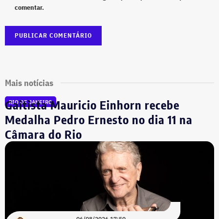
comentar.
Mais notícias
Gaitista Mauricio Einhorn recebe
RIO DE JANEIRO
Medalha Pedro Ernesto no dia 11 na
Câmara do Rio
06/08/2026 17:50