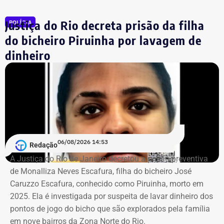
Justiça do Rio decreta prisão da filha
POLÍCIA
A intervenção também prevê 1,4 km de ciclovias, além de
Declarações de Fernando Jordão em 2020 — Foto:
infraestrutura subterrânea para redes de energia,
do bicheiro Piruinha por lavagem de
Reprodução/Divulgacand
telecomunicações e esgoto. A proposta é que a área seja
dinheiro
mantida por uma associação responsável pela
conservação e manutenção dos espaços.
O projeto imobiliário, de responsabilidade da RJZ Cyrela,
é inspirador em um modelo parecido ao que já acontece
na Península, no Rio2 e no Centro Metropolitano. A
proposta foi aprovada pela Prefeitura do Rio no fim do
06/08/2026 14:53
Redação
ano passado e prevê um investimento de quase R$ 35
A Justiça do Rio de Janeiro decretou a prisão preventiva
milhões.
de Monalliza Neves Escafura, filha do bicheiro José
Caruzzo Escafura, conhecido como Piruinha, morto em
*Com informações do Diário do Rio.
2025. Ela é investigada por suspeita de lavar dinheiro dos
pontos de jogo do bicho que são explorados pela família
em nove bairros da Zona Norte do Rio.