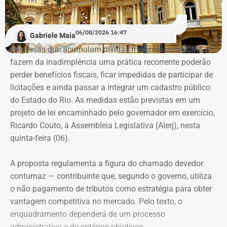
encorajá-las.
“A ideia de dar aulas especificas para mulheres se
06/08/2026 16:47
Gabriele Maia
defenderem de casos de violência surgiu do encontro
Empresas que acumulam dívidas milionárias de ICMS e
entre a prática do esporte e a observação de uma
fazem da inadimplência uma prática recorrente poderão
demanda real do cotidiano feminino. O principal gatilho
perder benefícios fiscais, ficar impedidas de participar de
que muitas sentem é a constatação do medo. Por isso, os
Evolução do patrimônio declarado por Fred Pacheco à Justiça Eleitoral
licitações e ainda passar a integrar um cadastro público
treinamentos vão além dos socos. O foco principal é a
entre 2012 e 2026, em valores nominais e corrigidos pela inflação (IPCA) –
do Estado do Rio. As medidas estão previstas em um
consciência situacional e a capacidade de reação rápida
Tabela: Imagem gerada por IA
projeto de lei encaminhado pelo governador em exercício,
antes mesmo que o contato físico aconteça”, comenta.
Ricardo Couto, à Assembleia Legislativa (Alerj), nesta
Apesar da recuperação, o valor ainda está 16,3% abaixo,
quinta-feira (06).
em termos nominais, do pico registrado em 2022.
Quando a comparação é feita em valores corrigidos pela
A proposta regulamenta a figura do chamado devedor
inflação, a diferença chega a 30,1%.
contumaz — contribuinte que, segundo o governo, utiliza
o não pagamento de tributos como estratégia para obter
vantagem competitiva no mercado. Pelo texto, o
Patrimônio de Fred Pacheco é
enquadramento dependerá de um processo
composto em sua maioria por
administrativo e de critérios objetivos.