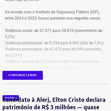
cópia integral do processo ao Ministério Público do
Estado do Rio de Janeiro (MPRJ), para que avalie a
De acordo com o Instituto de Segurança Pública (ISP),
apuração de possíveis ilícitos nas esferas cível e criminal,
entre 2024 e 2025, houve aumento nos seguites casos:
e à Secretaria de Regime Próprio e Complementar do
Ministério da Previdência Social.
Violência moral: de 37.571 para 38.819 (crescimento de
3,2%)
Violência patrimonial: de 8.334 para 8.492 (alta de 1,9%)
Violência psicológica: de 47.473 para 48.999 (aumento
de 3,21%)
Violência sexual: de 8.339 para 8.681 (crescimento de
4,1%, a maior alta percentual dos índices).
A única estatística que apresentou queda foi a de
CONTINUE LENDO
violência física, que passou de 43.743 em 2024 para
43.307 registros no ano seguinte, uma baixa de 1%.
Todas as informações constam na página
ISP Mulher
.
Candidato à Alerj, Elton Cristo declara
POLÍTICA
Símbolo dessa batalha, a atriz e jornalista Cristiane
patrimônio de R$ 3 milhões — quase