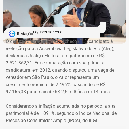
com as pessoas que trabalhem na linha de frente desse
combate. Ou seja, juízes, assistentes sociais e psicólogos
que atuem com as mulheres que são vítimas de
agressões”, argumentou.
06/08/2026 17:06
Redação
Na declaração apresentada em 2018, quando terminou a
A atriz foi a primeira mulher a receber o benefício do
O deputado estadual Fred Pacheco (PL), candidato à
eleição como suplente, Elton Cristo informou possuir três
“botão do pânico”, ferramenta criada em 2019 pela
reeleição para a Assembleia Legislativa do Rio (Alerj),
veículos, um consórcio não contemplado e depósitos em
Polícia Militar do Rio. O objeto é conectado a uma
declarou à Justiça Eleitoral um patrimônio de R$
conta corrente, totalizando R$ 378,4 mil.
tornozeleira eletrônica usada pelo agressor. Em caso de
2.521.362,31. Em comparação com sua primeira
aproximação, a central de monitoramento é acionada e
candidatura, em 2012, quando disputou uma vaga de
Quatro anos depois, nas eleições de 2022, quando voltou
entra em contato com a vítima e o agressor por telefone.
vereador em São Paulo, o valor representa um
a disputar uma vaga na Assembleia Legislativa (Alerj) e
crescimento nominal de 2.495%, passando de R$
novamente ficou como suplente, o patrimônio declarado
97.166,38 para mais de R$ 2,5 milhões em 14 anos.
saltou para R$ 1.658.540,00. Na ocasião, os bens
passaram a incluir um apartamento avaliado em R$ 560
Considerando a inflação acumulada no período, a alta
mil, uma chácara de R$ 400 mil, dois veículos que
patrimonial é de 1.091%, segundo o Índice Nacional de
somavam R$ 647,3 mil e participações societárias em
Preços ao Consumidor Amplo (IPCA), do IBGE.
empresas do ramo de alimentação.