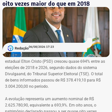
Machado vivenciou essa realidade em 2018, quando se
oito vezes maior do que em 2018
tornou conhecida do público ao filmar as agressões que
sofria do ex-marido, o empresário e ex-diplomata Sérgio
Schiller Thompson-Flores. Em setembro do ano seguinte,
a Justiça do Rio o condenou a três anos de prisão em
regime semiaberto.
Em conversa com o TEMPO REAL RJ, Cristiane analisa o
06/08/2026 17:23
Redação
que ainda falta às mulheres na hora de denunciar os
O patrimônio declarado pelo candidato a deputado
companheiros por violência doméstica.
estadual Elton Cristo (PSD) cresceu quase 694% entre as
eleições de 2018 e 2026, segundo dados do sistema
“Creio que duas coisas ainda impedem as mulheres de
Divulgaand, do Tribunal Superior Eleitoral (TSE). O total
seguirem adiante nesta batalha. A vergonha e o medo.
de bens informados passou de R$ 378.419,10 para R$
Porque é necessário ter mais do que coragem para seguir
3.004.200,00 no período.
adiante no enfrentamento à violência doméstica. Pois
muitas têm medo do agressor sob dois pontos de vista. O
A evolução representa um aumento nominal de R$
primeiro é o temor de continuar viva e estar ao lado do
2.625.780,90, equivalente a 693,9%. Em oito anos, o
agressor. E o outro é o que vai acontecer com ela depois
patrimônio declarado passou a ser quase oito vezes