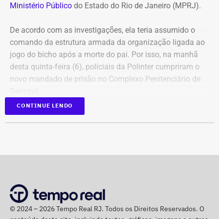
Ministério Público
do Estado do Rio de Janeiro (MPRJ).
De acordo com as investigações, ela teria assumido o
comando da estrutura armada da organização ligada ao
jogo do bicho após a morte do pai. Por isso, na manhã
desta quinta-feira (6), policiais da Polinter cumpriram o
novo mandado de prisão no Complexo Penitenciário de
Gericinó.
CONTINUE LENDO
Além dela, outros 12 réus foram alvo de mandados de
busca e deverão se apresentar à Justiça. As ordens
judiciais foram expedidas pelo juiz Alexandre Abrahão
Teixeira, da 3ª Vara Especializada em Organização
Criminosa do Tribunal de Justiça do Rio.
*Com informações do g1
© 2024 – 2026 Tempo Real RJ. Todos os Direitos Reservados. O