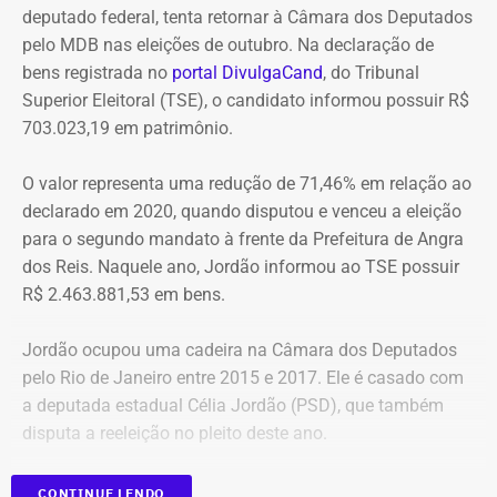
Empresas enquadradas poderão
deputado federal, tenta retornar à Câmara dos Deputados
pancada, dos pequenos aos grandes, e bonecos de
pelo MDB nas eleições de outubro. Na declaração de
silicone em tamanho adulto para que elas treinem todos
perder benefícios fiscais e ficar fora
bens registrada no
portal DivulgaCand
, do Tribunal
os movimentos. Ela relembra o caso de uma mulher
de licitações
Superior Eleitoral (TSE), o candidato informou possuir R$
conseguiu se livrar das agressões do ex-marido graças às
703.023,19 em patrimônio.
aulas.
Caso seja enquadrado como devedor contumaz, o
contribuinte poderá perder o acesso a benefícios fiscais e
Na primeira declaração de bens, apresentada em 2012, o
O valor representa uma redução de 71,46% em relação ao
“Eu tive uma aluna que era bem tímida nas aulas. Parecia
ficará impedido de participar de licitações e de firmar
patrimônio era composto principalmente por um
declarado em 2020, quando disputou e venceu a eleição
ter vergonha ao fazer os movimentos de socos. Chegava
novos vínculos com a administração pública estadual.
automóvel Honda Civic, dinheiro em espécie e pequenas
para o segundo mandato à frente da Prefeitura de Angra
até a dar risada nos movimentos de tão sem graça que
quantias mantidas em conta corrente e caderneta de
dos Reis. Naquele ano, Jordão informou ao TSE possuir
ficava. Até que houve um dia em que ela acordou com
A proposta também cria um cadastro estadual de
poupança.
R$ 2.463.881,53 em bens.
um soco do esposo por causa de ciúmes. Depois ele a
devedores contumazes, que deverá ser divulgado no
pegou pelos cabelos e a levou arrastada ao banheiro. Ela
portal da Secretaria de Estado de Fazenda (Sefaz). A lista
Jordão ocupou uma cadeira na Câmara dos Deputados
me contou que só conseguia pensar nos golpes dos
trará informações como CNPJ, razão social e número do
pelo Rio de Janeiro entre 2015 e 2017. Ele é casado com
exercícios. Então se defendeu, conseguiu se livrar dele e
processo administrativo e poderá ser integrada às bases
a deputada estadual Célia Jordão (PSD), que também
fugiu”, recorda.
da Receita Federal e da Procuradoria-Geral da Fazenda
disputa a reeleição no pleito deste ano.
Nacional.
CONTINUE LENDO