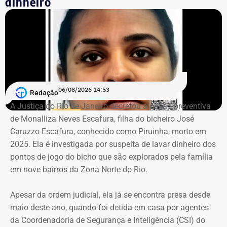
dinheiro
mantida por uma associação responsável pela
conservação e manutenção dos espaços.
O projeto imobiliário, de responsabilidade da RJZ Cyrela,
é inspirador em um modelo parecido ao que já acontece
na Península, no Rio2 e no Centro Metropolitano. A
proposta foi aprovada pela Prefeitura do Rio no fim do
06/08/2026 14:53
Redação
ano passado e prevê um investimento de quase R$ 35
A Justiça do Rio de Janeiro decretou a prisão preventiva
milhões.
de Monalliza Neves Escafura, filha do bicheiro José
Caruzzo Escafura, conhecido como Piruinha, morto em
*Com informações do Diário do Rio.
2025. Ela é investigada por suspeita de lavar dinheiro dos
pontos de jogo do bicho que são explorados pela família
em nove bairros da Zona Norte do Rio.
Apesar da ordem judicial, ela já se encontra presa desde
maio deste ano, quando foi detida em casa por agentes
da Coordenadoria de Segurança e Inteligência (CSI) do