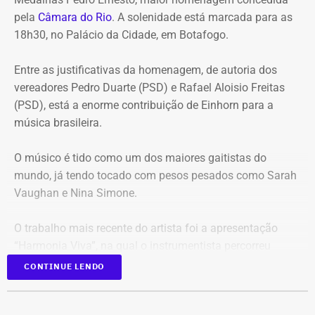
estão:
pela
Câmara do Rio
. A solenidade está marcada para as
18h30, no Palácio da Cidade, em Botafogo.
Mudança brusca na estratégia de investimento: a
alocação em letras financeiras foi elevada de 2% para
Entre as justificativas da homenagem, de autoria dos
20% logo na primeira reunião da nova gestão,
vereadores Pedro Duarte (PSD) e Rafael Aloisio Freitas
desrespeitando os estudos técnicos e pareceres da
(PSD), está a enorme contribuição de Einhorn para a
consultoria financeira contratada, que desaconselhavam
música brasileira.
o investimento de longo prazo.
Rating especulativo: a aplicação prendeu os recursos
O músico é tido como um dos maiores gaitistas do
previdenciários por 10 anos em uma instituição que
mundo, já tendo tocado com pesos pesados como Sarah
possuía rating B+ (grau especulativo com alto risco de
Vaughan e Nina Simone.
inadimplência), violando princípios de segurança e
liquidez.
O trabalho mais recente do artista foi a apresentação
Alteração regimental retroativa: a gestão do Itaprevi
“Harmonia Viva”, na qual o instrumentista percorreu
editou norma com efeitos retroativos para apagar a
diversas unidades pelo Sesc na cidade do Rio.
exigência de que instituições financeiras recebedoras de
CONTINUE LENDO
recursos tivessem rating mínimo A.
Com 94 anos de idade, Einhorn começou a tocar gaita
Credenciamento e loteamento de cargos: o