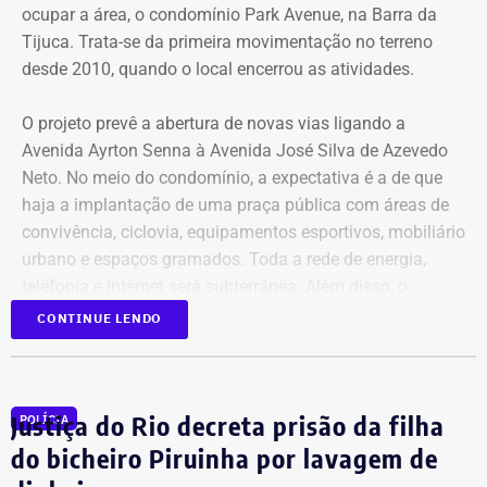
ocupar a área, o condomínio Park Avenue, na Barra da
mil.
Tijuca. Trata-se da primeira movimentação no terreno
desde 2010, quando o local encerrou as atividades.
Declarações de Fernando Jordão em 2026 — Foto:
O projeto prevê a abertura de novas vias ligando a
Reprodução/Divulgacand
Avenida Ayrton Senna à Avenida José Silva de Azevedo
Neto. No meio do condomínio, a expectativa é a de que
haja a implantação de uma praça pública com áreas de
convivência, ciclovia, equipamentos esportivos, mobiliário
urbano e espaços gramados. Toda a rede de energia,
telefonia e internet será subterrânea. Além disso, o
condomínio deve ter 43 bancos, 33 lixeiras e oito
CONTINUE LENDO
bicicletários, com capacidade para mais de 200
bicicletas.
Justiça do Rio decreta prisão da filha
POLÍCIA
A intervenção também prevê 1,4 km de ciclovias, além de
Declarações de Fernando Jordão em 2020 — Foto:
infraestrutura subterrânea para redes de energia,
do bicheiro Piruinha por lavagem de
Reprodução/Divulgacand
telecomunicações e esgoto. A proposta é que a área seja