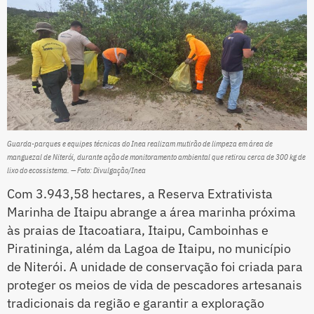
Guarda-parques e equipes técnicas do Inea realizam mutirão de limpeza em área de
manguezal de Niterói, durante ação de monitoramento ambiental que retirou cerca de 300 kg de
lixo do ecossistema. — Foto: Divulgação/Inea
Com 3.943,58 hectares, a Reserva Extrativista
Marinha de Itaipu abrange a área marinha próxima
às praias de Itacoatiara, Itaipu, Camboinhas e
Piratininga, além da Lagoa de Itaipu, no município
de Niterói. A unidade de conservação foi criada para
proteger os meios de vida de pescadores artesanais
tradicionais da região e garantir a exploração