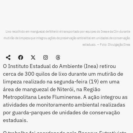
Lixo recolhido em manguezal de Niterói é transportado por equipes do Inea e da Clin durante
mutirão de limpeza que integrou ações de preservação ambiental em unidades de conservação
estaduais. — Foto: Divulgação/Inea
O Instituto Estadual do Ambiente (Inea) retirou
cerca de 300 quilos de lixo durante um mutirão de
limpeza realizado na segunda-feira (19) em uma
área de manguezal de Niterói, na Região
Metropolitana Leste Fluminense. A ação integrou as
atividades de monitoramento ambiental realizadas
por guarda-parques de unidades de conservação
estaduais.