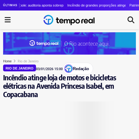
olino cresce quase 24 vezes em quatro anos
trópole: auditoria aponta sobrepreço de R$ 20 milhões em contrato de R$ 56 milhões
Incêndio de grandes proporções atinge o Parque Estadua
Patrimônio de La
ÚLTIMAS
Home
Rio de Janeiro
Redação
RIO DE JANEIRO
03/01/2026 15:00
Incêndio atinge loja de motos e bicicletas
elétricas na Avenida Princesa Isabel, em
Copacabana