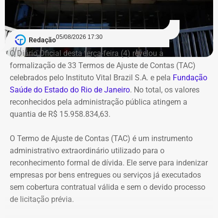
2007, quando Dr. Flávio comandava a Saúde de
Queimados.
05/08/2026 17:30
Redação
Segundo o Ministério Público, o TCU concluiu que parte
O Diário Oficial desta terça-feira (4) revelou a
das despesas realizadas com verbas federais não foi
formalização de 33 Termos de Ajuste de Contas (TAC)
devidamente comprovada. As contas foram julgadas
celebrados pelo Instituto Vital Brazil S.A. e pela
Fundação
irregulares em 2021, e a decisão foi mantida em março
Saúde do Estado do Rio de Janeiro
. No total, os valores
de 2024, quando o tribunal rejeitou o recurso apresentado
reconhecidos pela administração pública atingem a
pelo deputado.
quantia de R$ 15.958.834,63.
O acórdão também determinou que Dr. Flávio devolva
O Termo de Ajuste de Contas (TAC) é um instrumento
quatro valores, que somam R$ 13.112,09, sem
administrativo extraordinário utilizado para o
atualização monetária.
reconhecimento formal de dívida. Ele serve para indenizar
empresas por bens entregues ou serviços já executados
A Procuradoria cita ainda que o Tribunal concluiu que o
sem cobertura contratual válida e sem o devido processo
deputado participou da gestão desses recursos,
de licitação prévia.
autorizando transferências para contas da prefeitura e
pagamentos por cheque que permaneceram sem