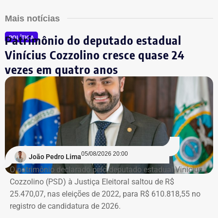
Mais notícias
Patrimônio do deputado estadual
POLÍTICA
Vinícius Cozzolino cresce quase 24
vezes em quatro anos
05/08/2026 20:00
João Pedro Lima
O patrimônio declarado pelo deputado estadual Vinícius
Cozzolino (PSD) à Justiça Eleitoral saltou de R$
25.470,07, nas eleições de 2022, para R$ 610.818,55 no
registro de candidatura de 2026.