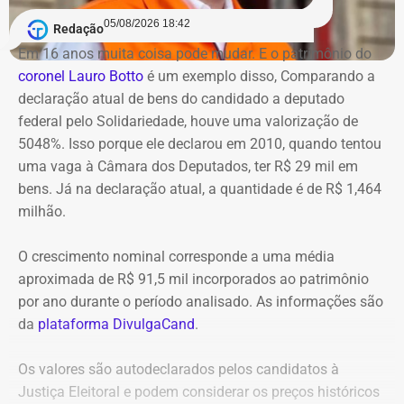
acordo com o Centro de Operações, não houve alterações
acesso.
05/08/2026 18:42
Redação
na circulação de ônibus pela região. Ainda segundo o
Em 16 anos muita coisa pode mudar. E o patrimônio do
COR, uma faixa de rolamento da pista está ocupada para
Na avaliação dos auditores, o conjunto das evidências
coronel Lauro Botto
é um exemplo disso, Comparando a
que os bombeiros possam atuar no combate às chamas.
aponta indícios relevantes de irregularidades na execução
declaração atual de bens do candidado a deputado
e fiscalização contratual, além de fragilidades na
federal pelo Solidariedade, houve uma valorização de
Equipes do quartel do Grajaú do Corpo de Bombeiros
confiabilidade das informações produzidas. O relatório
5048%. Isso porque ele declarou em 2010, quando tentou
seguem no local trabalhando para controlar o incêndio.
foi encaminhado ao Ministério Público, ao Tribunal de
uma vaga à Câmara dos Deputados, ter R$ 29 mil em
Até o momento, não há informação sobre feridos.
Contas e ao Conselho Administrativo de Defesa
bens. Já na declaração atual, a quantidade é de R$ 1,464
Também não se sabe o que causou o fogo na área.
Econômica (Cade).
milhão.
O crescimento nominal corresponde a uma média
Nova gestão amplia pente-fino no
aproximada de R$ 91,5 mil incorporados ao patrimônio
instituto
por ano durante o período analisado. As informações são
da
plataforma DivulgaCand
.
As novas suspeitas surgem menos de um mês após o
Instituto Rio Metrópole ser alvo de uma operação do
Os valores são autodeclarados pelos candidatos à
Ministério Público que investigou um suposto esquema
Justiça Eleitoral e podem considerar os preços históricos
de desvio de recursos públicos de aproximadamente R$