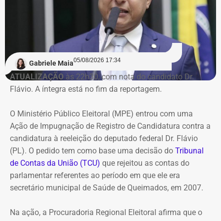
caixa suficiente para sustentar as atividades ou quitar
suas obrigações.
Na avaliação do Executivo estadual, a recuperação
judicial deixou de cumprir sua função de permitir a
05/08/2026 17:34
recuperação da empresa.
Gabriele Maia
ATUALIZAÇÃO
às 22h30, com nota do candidato Dr.
Flávio. A íntegra está no fim da reportagem.
Refit não teria honrado os
pagamentos
O Ministério Público Eleitoral (MPE) entrou com uma
Ação de Impugnação de Registro de Candidatura contra a
O governo também sustenta que os responsáveis pela
candidatura à reeleição do deputado federal Dr. Flávio
Refit descumpriram o parcelamento especial firmado
(PL). O pedido tem como base uma decisão do
Tribunal
para quitar débitos tributários. Conforme a PGE, as
de Contas da União (TCU)
que rejeitou as contas do
parcelas deixaram de ser pagas por mais de 90 dias,
parlamentar referentes ao período em que ele era
situação que, segundo a legislação, autoriza o
secretário municipal de Saúde de Queimados, em 2007.
cancelamento do acordo e a decretação da falência.
Na ação, a Procuradoria Regional Eleitoral afirma que o