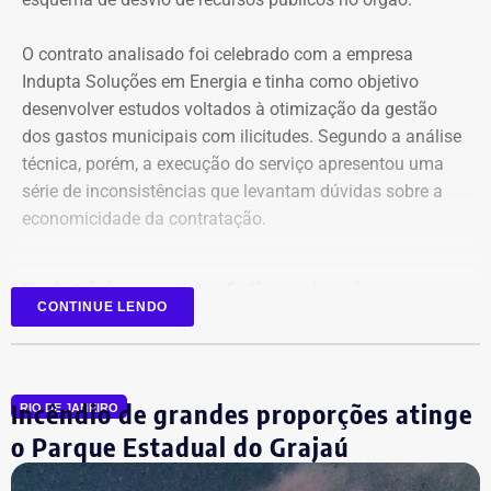
O contrato analisado foi celebrado com a empresa
Indupta Soluções em Energia e tinha como objetivo
desenvolver estudos voltados à otimização da gestão
dos gastos municipais com ilicitudes. Segundo a análise
técnica, porém, a execução do serviço apresentou uma
Declaração de bens de Vinícius Cozzolino em 2026 — Foto:
série de inconsistências que levantam dúvidas sobre a
Reprodução/Divulgacand
economicidade da contratação.
Relatório aponta falhas desde o
CONTINUE LENDO
planejamento
Entre as principais irregularidades identificadas pelos
Incêndio de grandes proporções atinge
auditores está a concentração de funções incompatíveis
RIO DE JANEIRO
dentro do processo de contratação. Conforme o relatório,
o Parque Estadual do Grajaú
os mesmos agentes públicos participaram das etapas de
planejamento, julgamento e fiscalização do contrato,