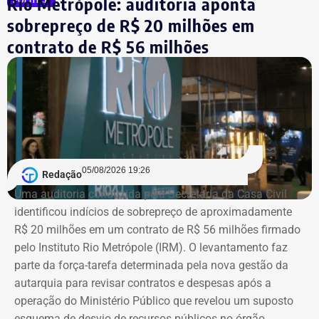
Rio Metrópole: auditoria aponta
POLÍTICA
sobrepreço de R$ 20 milhões em
Agora candidato à reeleição na Assembleia Legislativa do
Rio (Alerj) pelo PSD, Cozzolino declarou mais de R$ 610
contrato de R$ 56 milhões
mil em bens. Entre os itens informados à Justiça Eleitoral
estão dois registros classificados genericamente como
“outros bens e direitos”, nos valores de R$ 95.985,48 e R$
97.555,75.
As declarações de bens são prestadas pelos próprios
candidatos à Justiça Eleitoral e podem considerar os
05/08/2026 19:26
Redação
valores históricos de aquisição dos bens, e não
Uma auditoria conduzida pela Secretaria da Casa Civil
necessariamente seus preços de mercado.
identificou indícios de sobrepreço de aproximadamente
R$ 20 milhões em um contrato de R$ 56 milhões firmado
O crescimento patrimonial, por si só, não indica a
pelo Instituto Rio Metrópole (IRM). O levantamento faz
existência de irregularidades.
parte da força-tarefa determinada pela nova gestão da
autarquia para revisar contratos e despesas após a
operação do Ministério Público que revelou um suposto
esquema de desvio de recursos públicos no órgão.