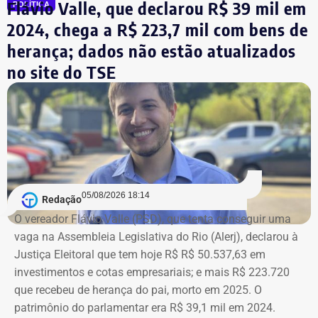
Flávio Valle, que declarou R$ 39 mil em
POLÍTICA
2024, chega a R$ 223,7 mil com bens de
herança; dados não estão atualizados
no site do TSE
Bens declarados por André Marinho (Novo) à Justiça Eleitoral — Foto:
05/08/2026 18:14
Redação
Reprodução/Divulgacand
O vereador Flávio Valle (PSD), que tenta conseguir uma
vaga na Assembleia Legislativa do Rio (Alerj), declarou à
Justiça Eleitoral que tem hoje R$ R$ 50.537,63 em
investimentos e cotas empresariais; e mais R$ 223.720
que recebeu de herança do pai, morto em 2025. O
patrimônio do parlamentar era R$ 39,1 mil em 2024.