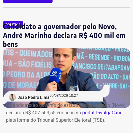
entrega terão novas datas. Também haverá a definição
quanto capital permanecerá protegido para cada obra.
Em junho, o grupo XP concluiu a venda dos créditos para
Candidato a governador pelo Novo,
a Artesanal investimentos.
POLÍTICA
André Marinho declara R$ 400 mil em
*Com informações do jornal O Globo
bens
05/08/2026 18:27
João Pedro Lima
O candidato ao governo do estado André Marinho (Novo)
declarou R$ 407.503,55 em bens no
portal DivulgaCand
,
plataforma do Tribunal Superior Eleitoral (TSE).