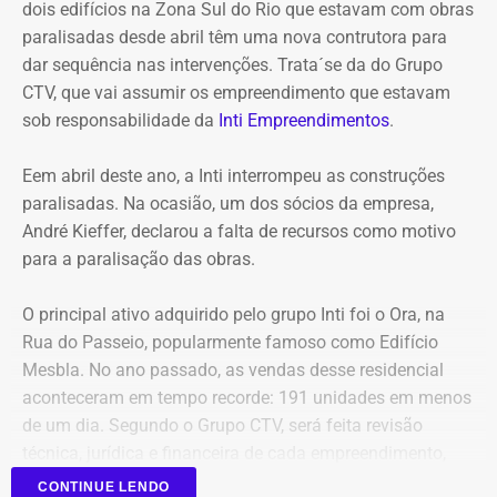
contratações com baixo nível de controle, aproveitando a
dois edifícios na Zona Sul do Rio que estavam com obras
maior flexibilidade financeira conferida à natureza
paralisadas desde abril têm uma nova contrutora para
jurídica da autarquia.
dar sequência nas intervenções. Trata´se da do Grupo
CTV, que vai assumir os empreendimento que estavam
COM INFORMAÇÕES DO RJ2/TV GLOBO
sob responsabilidade da
Inti Empreendimentos
.
Declaração de Lauro Boto em 2010 — Foto: Reprodução/DivulgaCand
Eem abril deste ano, a Inti interrompeu as construções
paralisadas. Na ocasião, um dos sócios da empresa,
André Kieffer, declarou a falta de recursos como motivo
para a paralisação das obras.
O principal ativo adquirido pelo grupo Inti foi o Ora, na
Rua do Passeio, popularmente famoso como Edifício
Mesbla. No ano passado, as vendas desse residencial
aconteceram em tempo recorde: 191 unidades em menos
de um dia. Segundo o Grupo CTV, será feita revisão
técnica, jurídica e financeira de cada empreendimento,
antes da retomada dos canteiros. Cronogramas de
CONTINUE LENDO