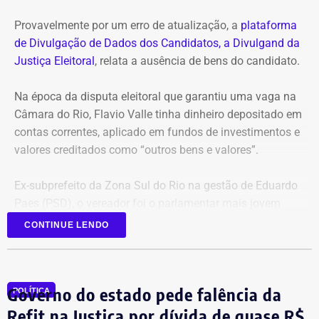
Provavelmente por um erro de atualização, a
plataforma
de Divulgação de Dados dos Candidatos, a Divulgand da
Justiça Eleitoral
, relata a ausência de bens do candidato.
Na época da disputa eleitoral que garantiu uma vaga na
Câmara do Rio, Flavio Valle tinha dinheiro depositado em
contas correntes, aplicado em fundos de investimentos e
valores creditados como “outros bens e valores”.
Ex-subprefeito da Zona Sul do Rio na gestão de Eduardo
Paes (PSD), o vereador foi o parlamentar mais jovem
eleito na última legislatura da Câmara e agora disputa,
CONTINUE LENDO
pela primeira vez, o cargo de deputado estadual.
Governo do estado pede falência da
POLÍTICA
Refit na Justiça por dívida de quase R$