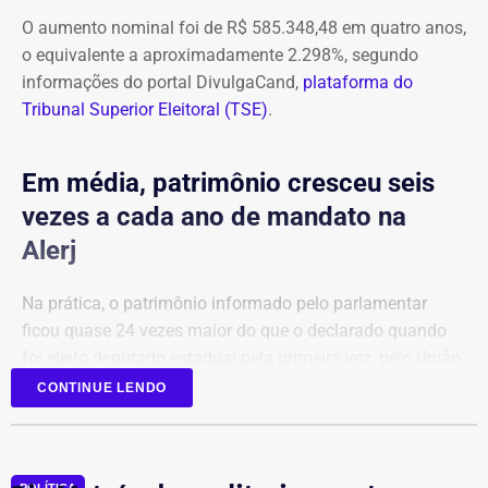
O aumento nominal foi de R$ 585.348,48 em quatro anos,
o equivalente a aproximadamente 2.298%, segundo
informações do portal DivulgaCand,
plataforma do
Tribunal Superior Eleitoral (TSE)
.
Em média, patrimônio cresceu seis
vezes a cada ano de mandato na
Alerj
Na prática, o patrimônio informado pelo parlamentar
ficou quase 24 vezes maior do que o declarado quando
foi eleito deputado estadual pela primeira vez, pelo União
Brasil.
CONTINUE LENDO
Em 2022, a relação de bens era composta principalmente
por aplicações financeiras e depósitos bancários.