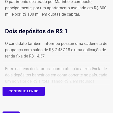
O patrimônio declarado por Marinho é composto,
principalmente, por um apartamento avaliado em R$ 300
mil e por R$ 100 mil em quotas de capital.
Dois depósitos de R$ 1
O candidato também informou possuir uma caderneta de
poupança com saldo de R$ 7.487,18 e uma aplicação de
renda fixa de R$ 14,37.
Entre os itens declarados, chama atenção a existência de
dois depósitos bancários em conta corrente no país, cada
um no valor de R$ 1, totalizando R$ 2 em recursos
mantidos em contas correntes.
CONTINUE LENDO
A tenente-coronel da Polícia Militar Erigreyce Monteiro
(Novo), vice na chapa de Marinho, declarou R$ 515 mil
em bens, relativos a um apartamento.