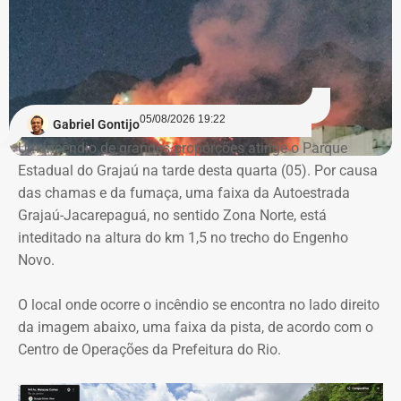
Declaração de bens de Vinícius Cozzolino em 2022 — Foto:
comprometendo a segregação de funções.
Reprodução/Divulgacand
A auditoria também aponta indícios de restrição à
competitividade da licitação, observados pela baixa
variação entre as propostas apresentadas pelas
05/08/2026 19:22
Gabriel Gontijo
empresas concorrentes, além de falhas na elaboração do
Um incêndio de grandes proporções atinge o Parque
termo de referência.
Estadual do Grajaú na tarde desta quarta (05). Por causa
das chamas e da fumaça, uma faixa da Autoestrada
Outro ponto que chamou a atenção dos técnicos foi a
Grajaú-Jacarepaguá, no sentido Zona Norte, está
ausência de critérios objetivos para justificar a
inteditado na altura do km 1,5 no trecho do Engenho
contratação da equipe prevista. Em uma das fases do
Novo.
projeto, o contrato estimava a atuação de 76
profissionais durante 12 meses, com remuneração média
O local onde ocorre o incêndio se encontra no lado direito
superior a R$ 28 mil. Em alguns casos, como o de
da imagem abaixo, uma faixa da pista, de acordo com o
consultores especializados, os valores chegavam a quase
Centro de Operações da Prefeitura do Rio.
R$ 75 mil por profissional, sem que houvesse justificativa
técnica para esse dimensionamento.