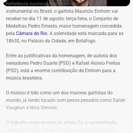
Referência nacional e internacional da música
“negligente e temerário”.
instrumental no Brasil, o gaitista Mauricio Einhorn vai
receber no dia 11 de agosto, terça-feira, o Conjunto de
Entre os principais pontos apontados pela auditoria
Medalhas Pedro Ernesto, maior homenagem concedida
estão:
pela
Câmara do Rio
. A solenidade está marcada para as
18h30, no Palácio da Cidade, em Botafogo.
Mudança brusca na estratégia de investimento: a
alocação em letras financeiras foi elevada de 2% para
Entre as justificativas da homenagem, de autoria dos
20% logo na primeira reunião da nova gestão,
vereadores Pedro Duarte (PSD) e Rafael Aloisio Freitas
desrespeitando os estudos técnicos e pareceres da
(PSD), está a enorme contribuição de Einhorn para a
consultoria financeira contratada, que desaconselhavam
música brasileira.
o investimento de longo prazo.
Rating especulativo: a aplicação prendeu os recursos
O músico é tido como um dos maiores gaitistas do
previdenciários por 10 anos em uma instituição que
mundo, já tendo tocado com pesos pesados como Sarah
possuía rating B+ (grau especulativo com alto risco de
Vaughan e Nina Simone.
inadimplência), violando princípios de segurança e
liquidez.
O trabalho mais recente do artista foi a apresentação
Alteração regimental retroativa: a gestão do Itaprevi
“Harmonia Viva”, na qual o instrumentista percorreu
editou norma com efeitos retroativos para apagar a