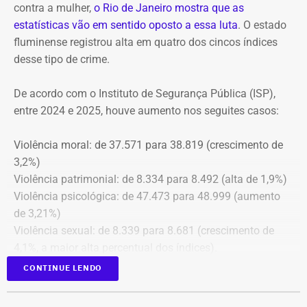
contra a mulher,
o Rio de Janeiro mostra que as
conselheiros do fundo municipal.
estatísticas vão em sentido oposto a essa luta
. O estado
fluminense registrou alta em quatro dos cincos índices
Além disso, o tribunal aprovou a expedição de ofício com
desse tipo de crime.
cópia integral do processo ao Ministério Público do
Estado do Rio de Janeiro (MPRJ), para que avalie a
De acordo com o Instituto de Segurança Pública (ISP),
apuração de possíveis ilícitos nas esferas cível e criminal,
entre 2024 e 2025, houve aumento nos seguites casos:
e à Secretaria de Regime Próprio e Complementar do
Ministério da Previdência Social.
Violência moral: de 37.571 para 38.819 (crescimento de
3,2%)
Violência patrimonial: de 8.334 para 8.492 (alta de 1,9%)
Violência psicológica: de 47.473 para 48.999 (aumento
de 3,21%)
Violência sexual: de 8.339 para 8.681 (crescimento de
4,1%, a maior alta percentual dos índices).
A única estatística que apresentou queda foi a de
CONTINUE LENDO
violência física, que passou de 43.743 em 2024 para
43.307 registros no ano seguinte, uma baixa de 1%.