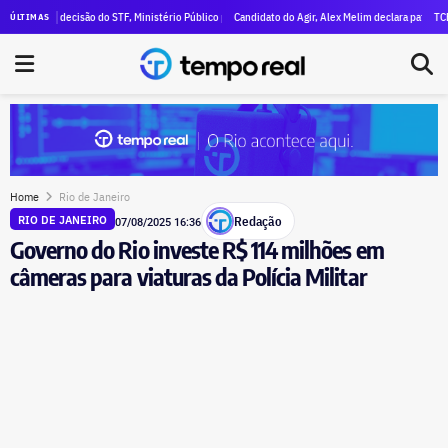
imal declara R$ 47 milhões em patrimônio
ós decisão do STF, Ministério Público pede execução da condenação e da inelegibilidade de Garo
Candidato do Agir, Alex Melim declara patrimônio de R$ 3
TCE-RJ devas
ÚLTIMAS
Home
Rio de Janeiro
Redação
RIO DE JANEIRO
07/08/2025 16:36
Governo do Rio investe R$ 114 milhões em
câmeras para viaturas da Polícia Militar