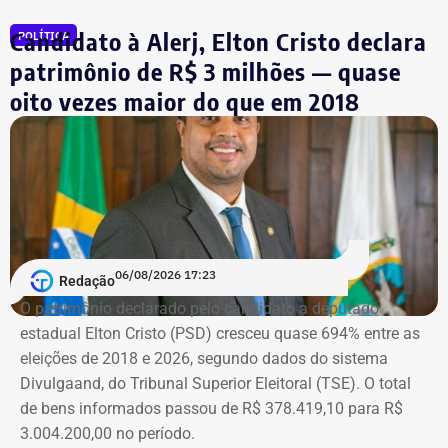
Todas as informações constam na página
ISP Mulher
.
Candidato à Alerj, Elton Cristo declara
POLÍTICA
Símbolo dessa batalha, a atriz e jornalista Cristiane
patrimônio de R$ 3 milhões — quase
Machado vivenciou essa realidade em 2018, quando se
oito vezes maior do que em 2018
tornou conhecida do público ao filmar as agressões que
sofria do ex-marido, o empresário e ex-diplomata Sérgio
Schiller Thompson-Flores. Em setembro do ano seguinte,
a Justiça do Rio o condenou a três anos de prisão em
regime semiaberto.
Em conversa com o TEMPO REAL RJ, Cristiane analisa o
06/08/2026 17:23
Redação
que ainda falta às mulheres na hora de denunciar os
O patrimônio declarado pelo candidato a deputado
companheiros por violência doméstica.
estadual Elton Cristo (PSD) cresceu quase 694% entre as
eleições de 2018 e 2026, segundo dados do sistema
“Creio que duas coisas ainda impedem as mulheres de
Divulgaand, do Tribunal Superior Eleitoral (TSE). O total
seguirem adiante nesta batalha. A vergonha e o medo.
de bens informados passou de R$ 378.419,10 para R$
Porque é necessário ter mais do que coragem para seguir
3.004.200,00 no período.
adiante no enfrentamento à violência doméstica. Pois