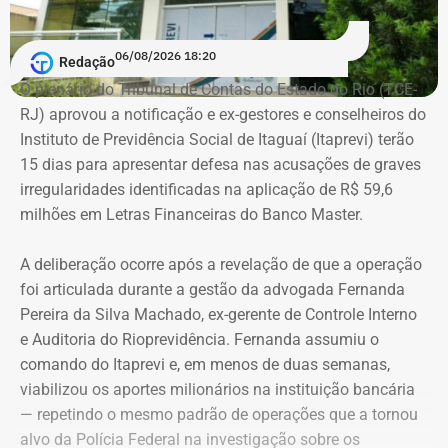
Em documento de consulta pública da Casa da Moeda do
06/08/2026 18:20
Redação
Brasil, Alex Ofredi Melim aparece como representante da
O plenário do Tribunal de Contas do Estado do Rio (TCE-
Melim Corretora de Seguros Ltda., empresa que atua no
RJ) aprovou a notificação e ex-gestores e conselheiros do
setor de seguros e planos de saúde.
Instituto de Previdência Social de Itaguaí (Itaprevi) terão
15 dias para apresentar defesa nas acusações de graves
irregularidades identificadas na aplicação de R$ 59,6
milhões em Letras Financeiras do Banco Master.
A deliberação ocorre após a revelação de que a operação
foi articulada durante a gestão da advogada Fernanda
Pereira da Silva Machado, ex-gerente de Controle Interno
e Auditoria do Rioprevidência. Fernanda assumiu o
comando do Itaprevi e, em menos de duas semanas,
Declaração de bens de Alex Melim em 2026 — Foto:
viabilizou os aportes milionários na instituição bancária
Reprodução/Divulgacand
— repetindo o mesmo padrão de operações que a tornou
alvo da Polícia Federal na investigação sobre os