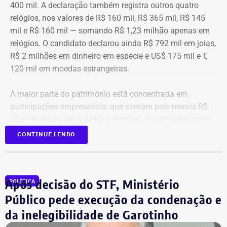
400 mil. A declaração também registra outros quatro
relógios, nos valores de R$ 160 mil, R$ 365 mil, R$ 145
mil e R$ 160 mil — somando R$ 1,23 milhão apenas em
relógios. O candidato declarou ainda R$ 792 mil em joias,
R$ 2 milhões em dinheiro em espécie e US$ 175 mil e €
120 mil em moedas estrangeiras.
A maior parte do patrimônio está concentrada em
participações empresariais, que somam pelo menos R$
32,97 milhões, além de R$ 7 milhões classificados como
“valores de diversos créditos”. Também aparecem na
CONTINUE LENDO
relação imóveis, incluindo uma cobertura declarada por
R$ 884,1 mil e duas casas. Os valores correspondem à
declaração apresentada, sem informações, nos prints,
Após decisão do STF, Ministério
POLÍTICA
sobre marca, modelo ou valor de mercado dos relógios.
Público pede execução da condenação e
da inelegibilidade de Garotinho