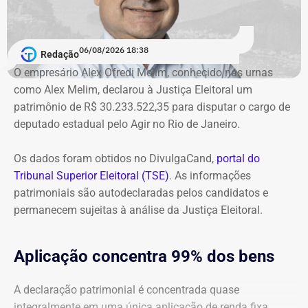
O órgão também requer que o ex-governador seja
intimado a quitar os valores da condenação. Segundo os
06/08/2026 18:38
cálculos atualizados apresentados à Justiça, o
Redação
ressarcimento ao erário, originalmente fixado em R$
O empresário Alex Ofredi Melim, conhecido nas urnas
234,4 milhões, chega hoje a R$ 2,55 bilhões. O MP ainda
como Alex Melim, declarou à Justiça Eleitoral um
cobra R$ 778,9 mil de multa civil e R$ 11,9 milhões por
patrimônio de R$ 30.233.522,35 para disputar o cargo de
danos morais coletivos.
deputado estadual pelo Agir no Rio de Janeiro.
Com informações do colunista Lauro Jardim, do jornal “O
Globo”
Os dados foram obtidos no DivulgaCand,
portal do
Tribunal Superior Eleitoral (TSE)
. As informações
patrimoniais são autodeclaradas pelos candidatos e
permanecem sujeitas à análise da Justiça Eleitoral.
Aplicação concentra 99% dos bens
A declaração patrimonial é concentrada quase
integralmente em uma única aplicação de renda fixa,