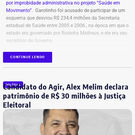
por improbidade administrativa no projeto “Saúde em
Movimento”
. Garotinho foi acusado de participar de um
esquema que desviou R$ 234,4 milhões da Secretaria
estadual de Saúde entre 2005 e 2006., na época em que o
estado era governado por Rosinha Matheus, e ele era seu
secretário de Governo.
Com isso, a sentença tornou-se definitiva.
CONTINUE LENDO
Como não há mais recursos pendentes após o trânsito
em julgado da ação, o Ministério Público requer a
Candidato do Agir, Alex Melim declara
POLÍTICA
imediata execução da sentença. Além da comunicação à
Justiça Eleitoral, o órgão pede a inclusão do nome de
patrimônio de R$ 30 milhões à Justiça
Garotinho no Cadastro Nacional de Condenados por Ato
Eleitoral
de Improbidade Administrativa.
Garotinho também foi multado