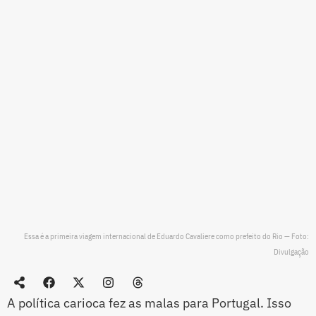
Essa é a primeira viagem internacional de Eduardo Cavaliere como prefeito do Rio — Foto:
Divulgação
A política carioca fez as malas para Portugal. Isso