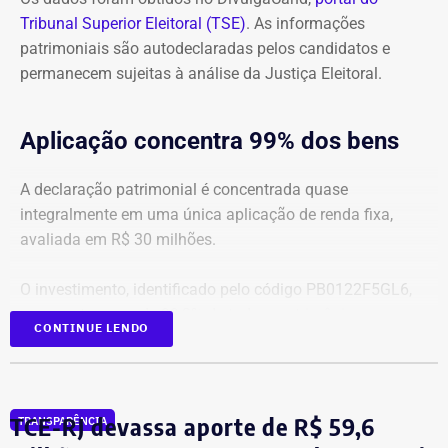
Tribunal Superior Eleitoral (TSE)
. As informações
patrimoniais são autodeclaradas pelos candidatos e
permanecem sujeitas à análise da Justiça Eleitoral.
Aplicação concentra 99% dos bens
A declaração patrimonial é concentrada quase
integralmente em uma única aplicação de renda fixa,
avaliada em R$ 30 milhões.
O investimento, identificado pelo código PB0122F5GL6,
representa cerca de 99,2% de todo o patrimônio
CONTINUE LENDO
informado À Justiça Eleitoral.
Os demais oito bens declarados somam R$ 233.522,35 e
incluem aplicações de renda fixa em diferentes
TCE-RJ devassa aporte de R$ 59,6
TRANSPARÊNCIA
instituições financeiras, além de um depósito bancário no