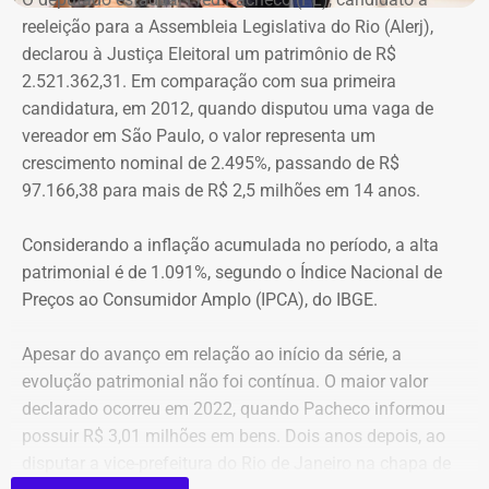
eleição como suplente, Elton Cristo informou possuir três
“botão do pânico”, ferramenta criada em 2019 pela
reeleição para a Assembleia Legislativa do Rio (Alerj),
veículos, um consórcio não contemplado e depósitos em
Polícia Militar do Rio. O objeto é conectado a uma
declarou à Justiça Eleitoral um patrimônio de R$
conta corrente, totalizando R$ 378,4 mil.
tornozeleira eletrônica usada pelo agressor. Em caso de
2.521.362,31. Em comparação com sua primeira
aproximação, a central de monitoramento é acionada e
candidatura, em 2012, quando disputou uma vaga de
Quatro anos depois, nas eleições de 2022, quando voltou
entra em contato com a vítima e o agressor por telefone.
vereador em São Paulo, o valor representa um
a disputar uma vaga na Assembleia Legislativa (Alerj) e
crescimento nominal de 2.495%, passando de R$
novamente ficou como suplente, o patrimônio declarado
97.166,38 para mais de R$ 2,5 milhões em 14 anos.
saltou para R$ 1.658.540,00. Na ocasião, os bens
passaram a incluir um apartamento avaliado em R$ 560
Considerando a inflação acumulada no período, a alta
mil, uma chácara de R$ 400 mil, dois veículos que
patrimonial é de 1.091%, segundo o Índice Nacional de
somavam R$ 647,3 mil e participações societárias em
Preços ao Consumidor Amplo (IPCA), do IBGE.
empresas do ramo de alimentação.
Apesar do avanço em relação ao início da série, a
Em 2024, quando foi eleito vereador da cidade de Nova
evolução patrimonial não foi contínua. O maior valor
Iguaçu, Elton Cristo declarou R$ 2.317.390,00 em bens,
declarado ocorreu em 2022, quando Pacheco informou
incluindo um sítio avaliado em R$ 1,12 milhão, além de
possuir R$ 3,01 milhões em bens. Dois anos depois, ao
um apartamento, outro imóvel rural, participação
disputar a vice-prefeitura do Rio de Janeiro na chapa de
societária e um veículo.
A atriz Cristiane Machado foi a primeira mulher no estado do Rio a receber