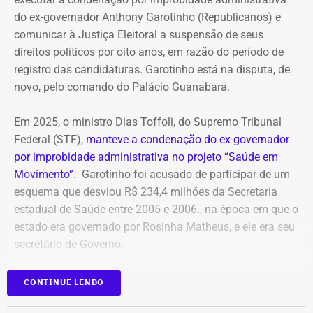
do ex-governador Anthony Garotinho (Republicanos) e
comunicar à Justiça Eleitoral a suspensão de seus
direitos políticos por oito anos, em razão do período de
registro das candidaturas. Garotinho está na disputa, de
novo, pelo comando do Palácio Guanabara.
Em 2025, o ministro Dias Toffoli, do Supremo Tribunal
Federal (STF),
manteve a condenação do ex-governador
por improbidade administrativa no projeto “Saúde em
Movimento”
. Garotinho foi acusado de participar de um
esquema que desviou R$ 234,4 milhões da Secretaria
estadual de Saúde entre 2005 e 2006., na época em que o
estado era governado por Rosinha Matheus, e ele era seu
secretário de Governo.
Com isso, a sentença tornou-se definitiva.
CONTINUE LENDO