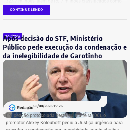
32,97 milhões, além de R$ 7 milhões classificados como
“valores de diversos créditos”. Também aparecem na
CONTINUE LENDO
relação imóveis, incluindo uma cobertura declarada por
R$ 884,1 mil e duas casas. Os valores correspondem à
declaração apresentada, sem informações, nos prints,
Após decisão do STF, Ministério
POLÍTICA
sobre marca, modelo ou valor de mercado dos relógios.
Público pede execução da condenação e
da inelegibilidade de Garotinho
06/08/2026 19:25
Redação
Em petição protocolada nesta quinta-feira (06), o
promotor Alexey Kolouboff pediu à Justiça urgência para
executar a condenação por improbidade administrativa