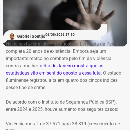
Prazo para defesas e comunicação
ao MPRJ
06/08/2026 17:30
Gabriel Gontijo
O voto do relator José Gomes Graciosa, aprovado pelo
Nesta sexta-feira, dia 7 de agosto, a Lei Maria da Penha
plenário do TCE-RJ, determina a notificação da ex-
completa 20 anos de existência. Embora seja um
presidente do Itaprevi Fernanda; do ex-prefeito de Itaguaí,
importante marco no combate pelo fim da violência
Rubem Vieira de Souza, o Rubão; e de outros diretores e
contra a mulher,
o Rio de Janeiro mostra que as
conselheiros do fundo municipal.
estatísticas vão em sentido oposto a essa luta
. O estado
fluminense registrou alta em quatro dos cincos índices
Além disso, o tribunal aprovou a expedição de ofício com
desse tipo de crime.
cópia integral do processo ao Ministério Público do
Estado do Rio de Janeiro (MPRJ), para que avalie a
De acordo com o Instituto de Segurança Pública (ISP),
apuração de possíveis ilícitos nas esferas cível e criminal,
entre 2024 e 2025, houve aumento nos seguites casos:
e à Secretaria de Regime Próprio e Complementar do
Ministério da Previdência Social.
Violência moral: de 37.571 para 38.819 (crescimento de