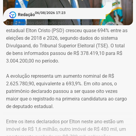
Em conversa com o TEMPO REAL RJ, Cristiane analisa o
06/08/2026 17:23
Redação
que ainda falta às mulheres na hora de denunciar os
O patrimônio declarado pelo candidato a deputado
companheiros por violência doméstica.
estadual Elton Cristo (PSD) cresceu quase 694% entre as
eleições de 2018 e 2026, segundo dados do sistema
“Creio que duas coisas ainda impedem as mulheres de
Divulgaand, do Tribunal Superior Eleitoral (TSE). O total
seguirem adiante nesta batalha. A vergonha e o medo.
de bens informados passou de R$ 378.419,10 para R$
Porque é necessário ter mais do que coragem para seguir
3.004.200,00 no período.
adiante no enfrentamento à violência doméstica. Pois
muitas têm medo do agressor sob dois pontos de vista. O
A evolução representa um aumento nominal de R$
primeiro é o temor de continuar viva e estar ao lado do
2.625.780,90, equivalente a 693,9%. Em oito anos, o
agressor. E o outro é o que vai acontecer com ela depois
patrimônio declarado passou a ser quase oito vezes
que a denúncia for feita. Afinal, há o receio que alguma
maior que o registrado na primeira candidatura ao cargo
brecha legal permita que o agressor, de alguma forma,
de deputado estadual.
fique impune”, comenta.
Entre os itens declarados por Elton neste ano estão um
Passados oito anos após as agrssões se tornarem
imóvel de R$ 1,6 milhão, outro imóvel de R$ 480 mil, um
públicas nacionalmente, Cristiane cita qual o principal