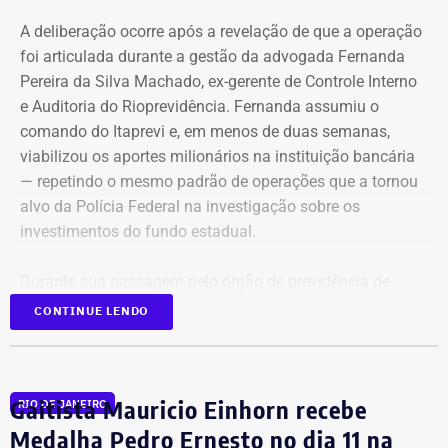
A deliberação ocorre após a revelação de que a operação
foi articulada durante a gestão da advogada Fernanda
Pereira da Silva Machado, ex-gerente de Controle Interno
e Auditoria do Rioprevidência. Fernanda assumiu o
comando do Itaprevi e, em menos de duas semanas,
Declaração de bens de Alex Melim em 2026 — Foto:
viabilizou os aportes milionários na instituição bancária
Reprodução/Divulgacand
— repetindo o mesmo padrão de operações que a tornou
alvo da Polícia Federal na investigação sobre os
investimentos do fundo estadual.
Durante sua passagem pelo órgão de previdência de
Itaguaí, a ex-gerente do Rioprevidência também
nomeou
CONTINUE LENDO
para a estrutura interna o ex-policial federal Jayme Alves
de Oliveira Filho, o “Careca” da Lava Jato,
conhecido por
transportar malas de dinheiro para o doleiro Alberto
Gaitista Mauricio Einhorn recebe
RIO DE JANEIRO
Youssef.
Medalha Pedro Ernesto no dia 11 na