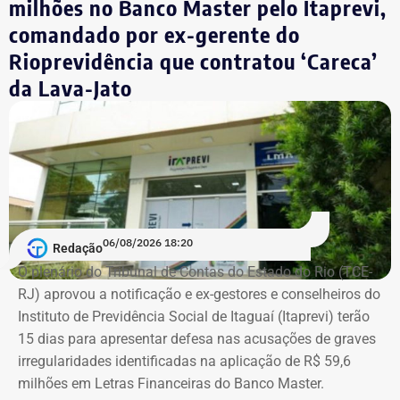
milhões no Banco Master pelo Itaprevi,
valor de R$ 0,01.
comandado por ex-gerente do
Rioprevidência que contratou ‘Careca’
Empresário do setor de seguros
da Lava-Jato
De acordo com os dados do registro de candidatura, Alex
Melim nasceu no Rio de Janeiro em 2 de junho de 1976, é
casado, possui ensino médio completo e declarou exercer
a profissão de empresário.
Em documento de consulta pública da Casa da Moeda do
06/08/2026 18:20
Redação
Brasil, Alex Ofredi Melim aparece como representante da
O plenário do Tribunal de Contas do Estado do Rio (TCE-
Melim Corretora de Seguros Ltda., empresa que atua no
RJ) aprovou a notificação e ex-gestores e conselheiros do
setor de seguros e planos de saúde.
Instituto de Previdência Social de Itaguaí (Itaprevi) terão
15 dias para apresentar defesa nas acusações de graves
irregularidades identificadas na aplicação de R$ 59,6
milhões em Letras Financeiras do Banco Master.