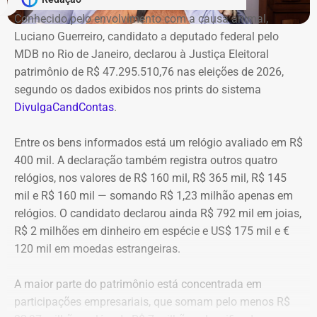
Conhecido pelo envolvimento com a causa animal,
Luciano Guerreiro, candidato a deputado federal pelo
MDB no Rio de Janeiro, declarou à Justiça Eleitoral
patrimônio de R$ 47.295.510,76 nas eleições de 2026,
segundo os dados exibidos nos prints do sistema
DivulgaCandContas
.
Entre os bens informados está um relógio avaliado em R$
400 mil. A declaração também registra outros quatro
relógios, nos valores de R$ 160 mil, R$ 365 mil, R$ 145
mil e R$ 160 mil — somando R$ 1,23 milhão apenas em
relógios. O candidato declarou ainda R$ 792 mil em joias,
R$ 2 milhões em dinheiro em espécie e US$ 175 mil e €
120 mil em moedas estrangeiras.
A maior parte do patrimônio está concentrada em
participações empresariais, que somam pelo menos R$