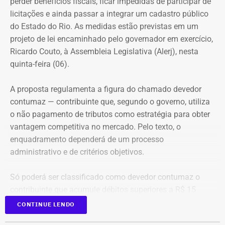
perder benefícios fiscais, ficar impedidas de participar de
que muitas sentem é a constatação do medo. Por isso, os
Evolução do patrimônio declarado por Fred Pacheco à Justiça Eleitoral
licitações e ainda passar a integrar um cadastro público
treinamentos vão além dos socos. O foco principal é a
entre 2012 e 2026, em valores nominais e corrigidos pela inflação (IPCA) –
do Estado do Rio. As medidas estão previstas em um
consciência situacional e a capacidade de reação rápida
Tabela: Imagem gerada por IA
projeto de lei encaminhado pelo governador em exercício,
antes mesmo que o contato físico aconteça”, comenta.
Ricardo Couto, à Assembleia Legislativa (Alerj), nesta
Apesar da recuperação, o valor ainda está 16,3% abaixo,
quinta-feira (06).
em termos nominais, do pico registrado em 2022.
Quando a comparação é feita em valores corrigidos pela
A proposta regulamenta a figura do chamado devedor
inflação, a diferença chega a 30,1%.
contumaz — contribuinte que, segundo o governo, utiliza
o não pagamento de tributos como estratégia para obter
vantagem competitiva no mercado. Pelo texto, o
Patrimônio de Fred Pacheco é
enquadramento dependerá de um processo
composto em sua maioria por
administrativo e de critérios objetivos.
imóveis
Só poderá ser classificado como devedor contumaz o
A maior parte dos bens declarados por Fred Pacheco está
contribuinte que acumule débitos superiores a R$ 15
concentrada em imóveis. O deputado informou possuir
milhões, em valor superior ao patrimônio conhecido, além
CONTINUE LENDO
dois apartamentos, avaliados em R$ 1,62 milhão, que
de manter irregularidades no recolhimento do ICMS por,