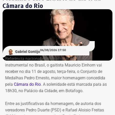
Câmara do Rio
Mais de 20% da carteira
compremetida sob ‘risco de default’
De acordo com o relatório de auditoria do TCE-RJ, os R$
59,6 milhões alocados no Banco Master entre junho e
julho de 2024 representavam mais de 20% de toda a
carteira de investimentos do Itaprevi. A equipe técnica do
06/08/2026 17:50
Gabriel Gontijo
Tribunal classificou o processo decisório como
Referência nacional e internacional da música
“negligente e temerário”.
instrumental no Brasil, o gaitista Mauricio Einhorn vai
receber no dia 11 de agosto, terça-feira, o Conjunto de
Entre os principais pontos apontados pela auditoria
Medalhas Pedro Ernesto, maior homenagem concedida
estão:
pela
Câmara do Rio
. A solenidade está marcada para as
18h30, no Palácio da Cidade, em Botafogo.
Mudança brusca na estratégia de investimento: a
alocação em letras financeiras foi elevada de 2% para
Entre as justificativas da homenagem, de autoria dos
20% logo na primeira reunião da nova gestão,
vereadores Pedro Duarte (PSD) e Rafael Aloisio Freitas
desrespeitando os estudos técnicos e pareceres da