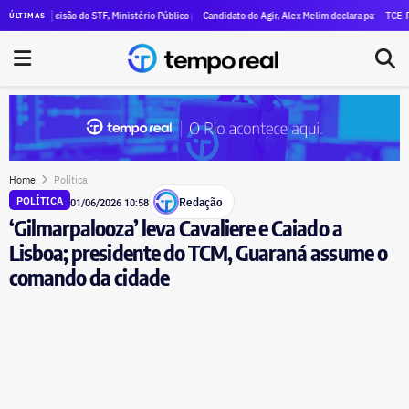
al declara R$ 47 milhões em patrimônio
decisão do STF, Ministério Público pede execução da condenação e da inelegibilidade de Garoti
Candidato do Agir, Alex Melim declara patrimônio de R$ 30 
TCE-RJ devassa 
ÚLTIMAS
Home
Política
Redação
POLÍTICA
01/06/2026 10:58
‘Gilmarpalooza’ leva Cavaliere e Caiado a
Lisboa; presidente do TCM, Guaraná assume o
comando da cidade