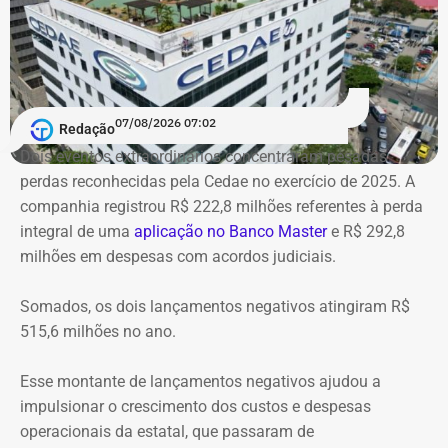
prevê:
Sala principal de cinema e teatro com restauro dos
camarotes, palco, sancas de iluminação e forro acústico
originais;
07/08/2026 07:02
Salas multiúso e de projeção secundárias no mezanino para
Redação
palestras, seminários e cineclube;
Dois eventos extraordinários concentraram pesadas
Espaços de formação: salas de cursos, oficinas de dança,
perdas reconhecidas pela Cedae no exercício de 2025. A
estúdios de edição de áudio e vídeo e centro de TI;
companhia registrou R$ 222,8 milhões referentes à perda
Áreas de convivência: biblioteca, museu digital, cafeteria e
integral de uma
aplicação no Banco Master
e R$ 292,8
reurbanização do entorno com praça e teatro de arena.
milhões em despesas com acordos judiciais.
Após mais de 15 anos de mobilização comunitária, a
publicação do decreto consolida uma antiga reivindicação
Somados, os dois lançamentos negativos atingiram R$
pela preservação do Cine Vaz Lobo. Criado em 2010 por
515,6 milhões no ano.
historiadores e moradores organizados no Movimento Cine
Vaz Lobo – Preservação, Cultura e Memória (MCVL) e no
Esse montante de lançamentos negativos ajudou a
Instituto Histórico e Geográfico da Baixada de Irajá (IHGBI), o
impulsionar o crescimento dos custos e despesas
grupo reúne uma série de conquistas importantes em
operacionais da estatal, que passaram de