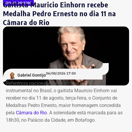
Gaitista Mauricio Einhorn recebe
RIO DE JANEIRO
Youssef.
Medalha Pedro Ernesto no dia 11 na
Câmara do Rio
Mais de 20% da carteira
compremetida sob ‘risco de default’
De acordo com o relatório de auditoria do TCE-RJ, os R$
59,6 milhões alocados no Banco Master entre junho e
julho de 2024 representavam mais de 20% de toda a
carteira de investimentos do Itaprevi. A equipe técnica do
06/08/2026 17:50
Gabriel Gontijo
Tribunal classificou o processo decisório como
Referência nacional e internacional da música
“negligente e temerário”.
instrumental no Brasil, o gaitista Mauricio Einhorn vai
receber no dia 11 de agosto, terça-feira, o Conjunto de
Entre os principais pontos apontados pela auditoria
Medalhas Pedro Ernesto, maior homenagem concedida
estão:
pela
Câmara do Rio
. A solenidade está marcada para as
18h30, no Palácio da Cidade, em Botafogo.
Mudança brusca na estratégia de investimento: a
alocação em letras financeiras foi elevada de 2% para