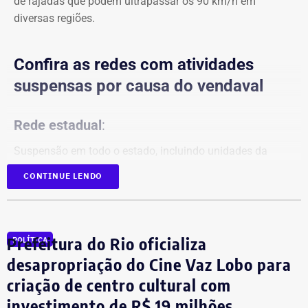
de rajadas que podem ultrapassar os 90 km/h em
diversas regiões.
Confira as redes com atividades
suspensas por causa do vendaval
Rede estadual
:
Suspensão em todo o estado, incluindo unidades da
Faetec.
CONTINUE LENDO
Redes municipais:
Rio de Janeiro
Prefeitura do Rio oficializa
POLÍTICA
Niterói
desapropriação do Cine Vaz Lobo para
Nova Iguaçu
criação de centro cultural com
Queimados
São João de Meriti
investimento de R$ 19 milhões