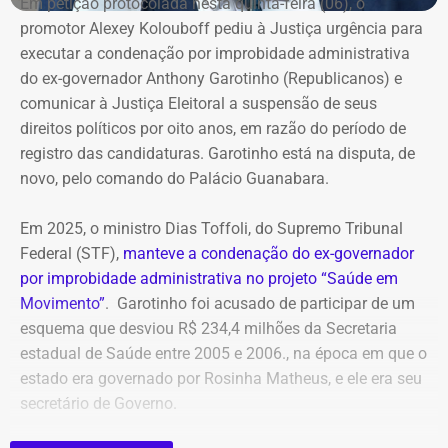
Em petição protocolada nesta quinta-feira (06), o
A alta foi de aproximadamente 1.576% em apenas um
promotor Alexey Kolouboff pediu à Justiça urgência para
ano.
executar a condenação por improbidade administrativa
do ex-governador Anthony Garotinho (Republicanos) e
A rubrica, sozinha, respondeu por cerca de dois terços do
comunicar à Justiça Eleitoral a suspensão de seus
aumento das despesas gerais e administrativas da
direitos políticos por oito anos, em razão do período de
companhia, que passaram de R$ 587,2 milhões para R$
registro das candidaturas. Garotinho está na disputa, de
1,03 bilhão.
novo, pelo comando do Palácio Guanabara.
Entre os registros citados no balanço está um acordo
Em 2025, o ministro Dias Toffoli, do Supremo Tribunal
consensual de reequilíbrio econômico-financeiro
Federal (STF),
manteve a condenação do ex-governador
relacionado ao contrato da Estação de Tratamento de
por improbidade administrativa no projeto “Saúde em
Esgotos (ETE) de Alegria, celebrado com um consórcio de
Movimento”
. Garotinho foi acusado de participar de um
empresas, além de outros acordos ligados a processos
esquema que desviou R$ 234,4 milhões da Secretaria
judiciais.
estadual de Saúde entre 2005 e 2006., na época em que o
estado era governado por Rosinha Matheus, e ele era seu
Diferentemente de uma provisão para perdas futuras
secretário de Governo.
incertas, os acordos representam obrigações já
negociadas ou reconhecidas pela companhia, com