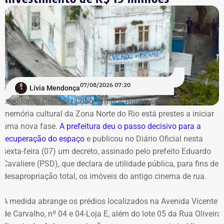
Nilópolis
Seropédica
Itaguaí
Mangaratiba
Angra dos Reis
Paraty
Petrópolis
07/08/2026 07:20
Lívia Mendonça
Belford Roxo
O histórico Cine Vaz Lobo, um dos maiores símbolos da
memória cultural da Zona Norte do Rio está prestes a iniciar
Alerta e Prevenção
uma nova fase.
A prefeitura deu o passo decisivo para a
recuperação do espaço
e publicou no Diário Oficial nesta
sexta-feira (07) um decreto, assinado pelo prefeito Eduardo
A capital fluminense entrou em Estágio 2 de mobilização
Cavaliere (PSD), que declara de utilidade pública, para fins de
na noite de ontem.
desapropriação total, os imóveis do antigo cinema de rua.
A medida abrange os prédios localizados na Avenida Vicente
de Carvalho, nº 04 e 04-Loja E, além do lote 05 da Rua Oliveira