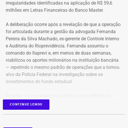
irregularidades identificadas na aplicação de R$ 59,6
milhões em Letras Financeiras do Banco Master.
A deliberação ocorre após a revelação de que a operação
foi articulada durante a gestão da advogada Fernanda
Pereira da Silva Machado, ex-gerente de Controle Interno
e Auditoria do Rioprevidência. Fernanda assumiu o
comando do Itaprevi e, em menos de duas semanas,
Declaração de bens de Alex Melim em 2026 — Foto:
viabilizou os aportes milionários na instituição bancária
Reprodução/Divulgacand
— repetindo o mesmo padrão de operações que a tornou
alvo da Polícia Federal na investigação sobre os
investimentos do fundo estadual.
Durante sua passagem pelo órgão de previdência de
Itaguaí, a ex-gerente do Rioprevidência também
nomeou
CONTINUE LENDO
para a estrutura interna o ex-policial federal Jayme Alves
de Oliveira Filho, o “Careca” da Lava Jato,
conhecido por
transportar malas de dinheiro para o doleiro Alberto