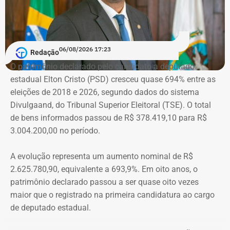
a Justiça do Rio o condenou a três anos de prisão em
regime semiaberto.
Em conversa com o TEMPO REAL RJ, Cristiane analisa o
06/08/2026 17:23
Redação
que ainda falta às mulheres na hora de denunciar os
O patrimônio declarado pelo candidato a deputado
companheiros por violência doméstica.
estadual Elton Cristo (PSD) cresceu quase 694% entre as
eleições de 2018 e 2026, segundo dados do sistema
“Creio que duas coisas ainda impedem as mulheres de
Divulgaand, do Tribunal Superior Eleitoral (TSE). O total
seguirem adiante nesta batalha. A vergonha e o medo.
de bens informados passou de R$ 378.419,10 para R$
Porque é necessário ter mais do que coragem para seguir
3.004.200,00 no período.
adiante no enfrentamento à violência doméstica. Pois
muitas têm medo do agressor sob dois pontos de vista. O
A evolução representa um aumento nominal de R$
primeiro é o temor de continuar viva e estar ao lado do
2.625.780,90, equivalente a 693,9%. Em oito anos, o
agressor. E o outro é o que vai acontecer com ela depois
patrimônio declarado passou a ser quase oito vezes
que a denúncia for feita. Afinal, há o receio que alguma
maior que o registrado na primeira candidatura ao cargo
brecha legal permita que o agressor, de alguma forma,
de deputado estadual.
fique impune”, comenta.