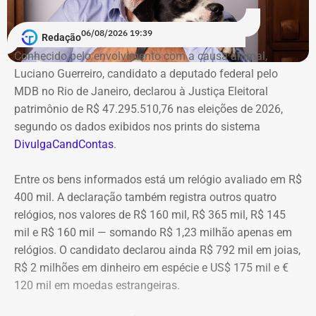
Banco Master provoca perda integral
Inaugurado em 5 de janeiro de 1941 com a presença de Darcy
06/08/2026 19:39
Vargas e capacidade para 1.800 espectadores, o espaço era
de R$ 222,8 milhões
Redação
considerado um dos “palácios cinematográficos” do
Conhecido pelo envolvimento com a causa animal,
subúrbio. Agora, com a posse do poder público, a Prefeitura
Luciano Guerreiro, candidato a deputado federal pelo
Um dos principais choques do exercício veio do setor
do Rio iniciará a elaboração dos projetos executivos e o
MDB no Rio de Janeiro, declarou à Justiça Eleitoral
financeiro. A Cedae mantinha R$ 222,8 milhões aplicados
processo licitatório para o início das obras.
patrimônio de R$ 47.295.510,76 nas eleições de 2026,
em Certificados de Depósito Bancário (CDBs) emitidos
segundo os dados exibidos nos prints do sistema
pelo Banco Master. Em 18 de novembro de 2025, após a
DivulgaCandContas
.
decretação da liquidação extrajudicial do Master pelo
Banco Central do Brasil, os pagamentos da instituição
Entre os bens informados está um relógio avaliado em R$
foram suspensos e a estatal perdeu o acesso imediato
400 mil. A declaração também registra outros quatro
aos recursos aplicados.
relógios, nos valores de R$ 160 mil, R$ 365 mil, R$ 145
mil e R$ 160 mil — somando R$ 1,23 milhão apenas em
A administração informou ter avaliado a possibilidade de
relógios. O candidato declarou ainda R$ 792 mil em joias,
recuperação do crédito levando em consideração a ordem
R$ 2 milhões em dinheiro em espécie e US$ 175 mil e €
de preferência dos credores, o histórico de recuperações
120 mil em moedas estrangeiras.
em casos semelhantes e a posição ocupada pela Cedae
no processo de liquidação. Ao final, adotando uma