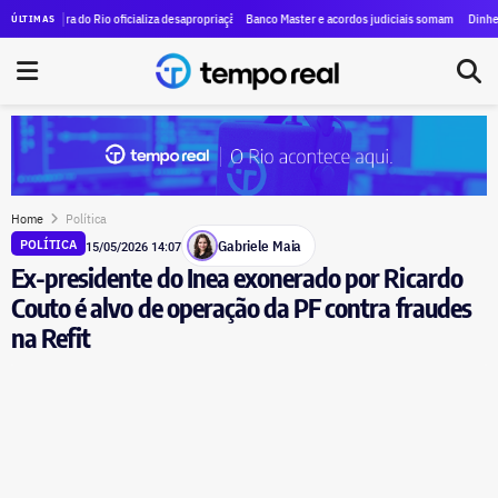
efeituras suspendem aulas nesta sexta-feira (07)
eitura do Rio oficializa desapropriação do Cine Vaz Lobo para criação de centro cultural com inv
Banco Master e acordos judiciais somam R$ 515,6 milhõe
Dinheiro pra c
ÚLTIMAS
Home
Política
Gabriele Maia
POLÍTICA
15/05/2026 14:07
Ex-presidente do Inea exonerado por Ricardo
Couto é alvo de operação da PF contra fraudes
na Refit