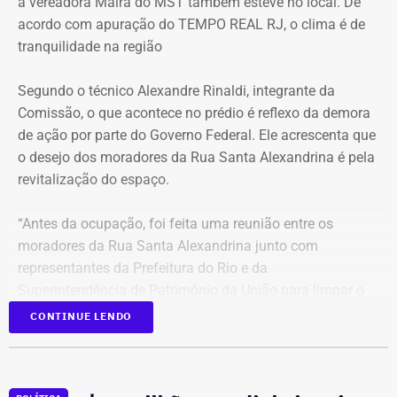
a vereadora Maíra do MST também esteve no local. De
mínima prevista de 21°C e máxima de 36°C. A previsão
acordo com apuração do TEMPO REAL RJ, o clima é de
indica sol entre nuvens durante o dia, com aumento da
tranquilidade na região
nebulosidade e possibilidade de pancadas de chuva à
noite.
Segundo o técnico Alexandre Rinaldi, integrante da
Comissão, o que acontece no prédio é reflexo da demora
A mudança ocorre com o afastamento da frente fria que
de ação por parte do Governo Federal. Ele acrescenta que
atuou sobre o estado e a aproximação de um novo
o desejo dos moradores da Rua Santa Alexandrina é pela
sistema.
revitalização do espaço.
Com informações do Climatempo.
“Antes da ocupação, foi feita uma reunião entre os
moradores da Rua Santa Alexandrina junto com
representantes da Prefeitura do Rio e da
Superintendência de Patrimônio da União para limpar o
terreno até passar para o Arquivo Nacional. Mas o
CONTINUE LENDO
Governo Federal demorou tanto para agir que hoje
aconteceu essa ocupação. O desejo dos moradores daqui
é pela revitalização do prédio com essa nova função”,