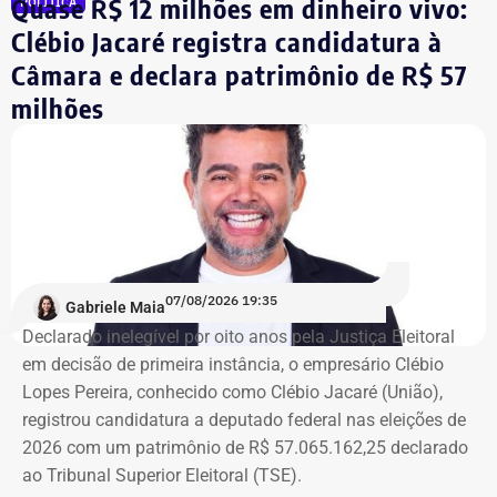
Quase R$ 12 milhões em dinheiro vivo:
POLÍTICA
comentou.
Clébio Jacaré registra candidatura à
Câmara e declara patrimônio de R$ 57
Integrante de movimento afirma que
milhões
ocupação aconteceu após quatro
despdejos
Integrante do Movimento de Luta nos Bairros, Vilas e
Favelas (MLB), dona Enita afirmou que o grupo de
ocupantes chegou ao atual prédio depois de sofrer quatro
despejos.
07/08/2026 19:35
Gabriele Maia
Declarado inelegível por oito anos pela Justiça Eleitoral
“Nós já sofremos quatro despejos. O objetivo da
em decisão de primeira instância, o empresário Clébio
ocupação é justamente dar ao imóvel uma função social
Lopes Pereira, conhecido como Clébio Jacaré (União),
que atenda as necessidades básicas das famílias. Desde
registrou candidatura a deputado federal nas eleições de
que eu entrei no MLB nunca faltou comida. Só o que falta
2026 com um patrimônio de R$ 57.065.162,25 declarado
mesmo é um teto, um lar para morar. Queremos fazer
ao Tribunal Superior Eleitoral (TSE).
valer um direito constitucional que nunca foi cumprido”