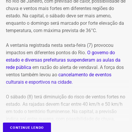
no Rio de Janeiro, com previsão de calor, possibilidade de
E com data retroativa: valendo a partir de 1º de janeiro.
chuva e ventos mais fortes em diferentes regiões do
estado. Na capital, o sábado deve ser mais ameno,
enquanto o domingo será marcado por forte elevação da
temperatura, com máxima prevista de 36°C.
A ventania registrada nesta sexta-feira (7) provocou
impactos em diferentes pontos do Rio.
O governo do
estado e diversas prefeituras suspenderam as aulas da
rede pública
em razão do alerta de vendaval. A força dos
ventos também levou ao
cancelamento de eventos
Em outubro do mesmo ano, foi a vez de o próprio André
culturais e esportivos na cidade.
Marinho pedir para sair.
O sábado (8) terá diminuição do risco de ventos fortes no
A exoneração, assinada no dia 23, encerrou a passagem
estado. As rajadas devem ficar entre 40 km/h e 50 km/h
do rapaz pela Prefeitura do Rio.
em todo o território fluminense. Na capital, a previsão
indica sol entre nuvens, com possibilidade de chuva,
temperaturas entre 20°C e 31°C e ventos fracos na maior
CONTINUE LENDO