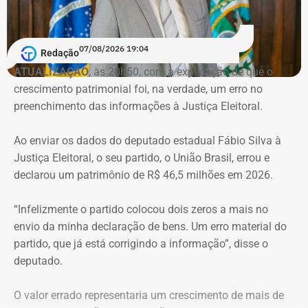
Reprodução/Divulgacand
07/08/2026 19:04
Redação
ATUALIZAÇÃO
, às 20h50, com a explicação de que o
crescimento patrimonial foi, na verdade, um erro no
Imóvel de Eduardo Bolsonaro será leiloado por um valor 36% menor ao que
preenchimento das informações à Justiça Eleitoral.
vale originalmente — Foto: REprodução/Google Maps.
Ao enviar os dados do deputado estadual Fábio Silva à
O apartamento que vai à leilão fica na Avenida Pasteu e
Justiça Eleitoral, o seu partido, o União Brasil, errou e
tem cerca de 101 metros quadrados. O imóvel se
declarou um patrimônio de R$ 46,5 milhões em 2026.
encontra no terceiro andar de um edifício de frente para a
Baía de Guanabara.
“Infelizmente o partido colocou dois zeros a mais no
envio da minha declaração de bens. Um erro material do
A Caixa Econômica tentou intimar pessoalmente o ex-
partido, que já está corrigindo a informação”, disse o
deputado federal. Mas como não conseguiu localizá-lo,
deputado.
promoveu a intimação por edital eletrônico publicado nos
dias 5, 6 e 7 de novembro de 2025, concedendo o prazo
O valor errado representaria um crescimento de mais de
legal para regularização da dívida. Posteriormente, a