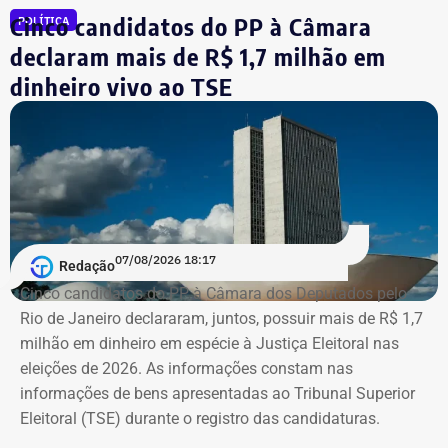
Cinco candidatos do PP à Câmara
Reprodução/Internet
POLÍTICA
liminar, porém, o Superior Tribunal de Justiça (STJ)
garantiu a participação dos dois diretores na votação até
declaram mais de R$ 1,7 milhão em
que o mérito da questão seja analisado pela Corte.
dinheiro vivo ao TSE
Segundo as investigações, a refinaria importava
combustível quase pronto, mas fingia que o material era
matéria-prima e simulava uma operação de refino na sua
unidade fantasma de Manguinhos.
A Polícia Federal indica que a operação era feita de
07/08/2026 18:17
Redação
fachada para não pagar o ICMS na chegada do
Cinco candidatos do PP à Câmara dos Deputados pelo
combustível ao país. Com a Refit postergava de
Rio de Janeiro declararam, juntos, possuir mais de R$ 1,7
pagamentos de impostos, a empresa só deveria pagar o
milhão em dinheiro em espécie à Justiça Eleitoral nas
tributo no momento da venda para o consumidor final,
eleições de 2026. As informações constam nas
algo que nunca foi feito, de acordo com a investigação.
informações de bens apresentadas ao Tribunal Superior
Eleitoral (TSE) durante o registro das candidaturas.
*Com informações do blog do Octávio Guedes, do portal