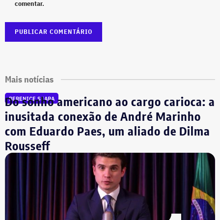
comentar.
Mais notícias
Do sonho americano ao cargo carioca: a
BERENICE SEARA
inusitada conexão de André Marinho
com Eduardo Paes, um aliado de Dilma
Rousseff