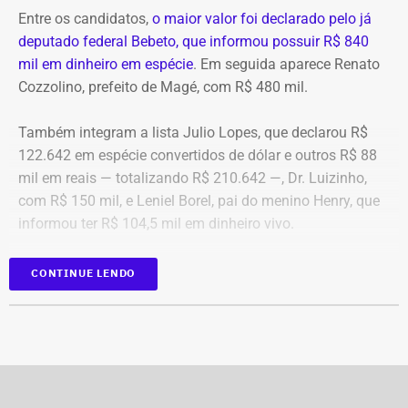
g1
Entre os candidatos,
o maior valor foi declarado pelo já
deputado federal Bebeto, que informou possuir R$ 840
mil em dinheiro em espécie
. Em seguida aparece Renato
Cozzolino, prefeito de Magé, com R$ 480 mil.
Também integram a lista Julio Lopes, que declarou R$
122.642 em espécie convertidos de dólar e outros R$ 88
mil em reais — totalizando R$ 210.642 —, Dr. Luizinho,
com R$ 150 mil, e Leniel Borel, pai do menino Henry, que
informou ter R$ 104,5 mil em dinheiro vivo.
Candidato
Valor declarado em
CONTINUE LENDO
Bebeto
R$ 840.000,00
Renato Cozzolino
R$ 480.000,00
Julio Lopes
R$ 210.642,00*
Dr. Luizinho
R$ 150.000,00
Leniel Borel
R$ 104.500,00