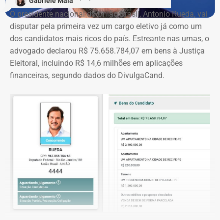
Gabriele Maia
O presidente nacional do União Brasil, Antonio Rueda, vai
disputar pela primeira vez um cargo eletivo já como um
dos candidatos mais ricos do país. Estreante nas urnas, o
advogado declarou R$ 75.658.784,07 em bens à Justiça
Eleitoral, incluindo R$ 14,6 milhões em aplicações
financeiras, segundo dados do DivulgaCand.
Deputado Fábio Silva em declaração de bens em 2026 — Foto:
Reprodução/Divulgacand