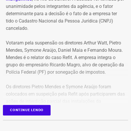
Benz AMG G63, avaliado em R$ 2,35 milhões, um
unanimidade pelos integrantes da agência, e o fator
Volkswagen Passat de R$ 115 mil, R$ 709 mil em “bens
determinante para a decisão é o fato de a empresa ter
móveis de uso pessoal” e R$ 35 mil em dinheiro em
tido o Cadastro Nacional da Pessoa Jurídica (CNPJ)
espécie.
cancelado.
Votaram pela suspensão os diretores Arthur Watt, Pietro
Mendes, Symone Araújo, Daniel Maia e Fernando Moura.
Mendes é o relator do caso Refit. A empresa integra o
grupo do empresário Ricardo Magro, alvo de operação da
Polícia Federal (PF) por sonegação de impostos.
Os diretores Pietro Mendes e Symone Araújo foram
colocados em suspeição pela Refit após participarem das
ações de interdição parcial das instalações da
companhia em setembro de 2025.
CONTINUE LENDO
Mercedes-Benz AMG G63, veículo semelhante ao declarado por Antonio
Eles chegaram a ser afastados do processo pelo Tribunal
Rueda em sua prestação de bens à Justiça Eleitoral – Foto:
Regional Federal da 1ª Região (TRF1). Em decisão