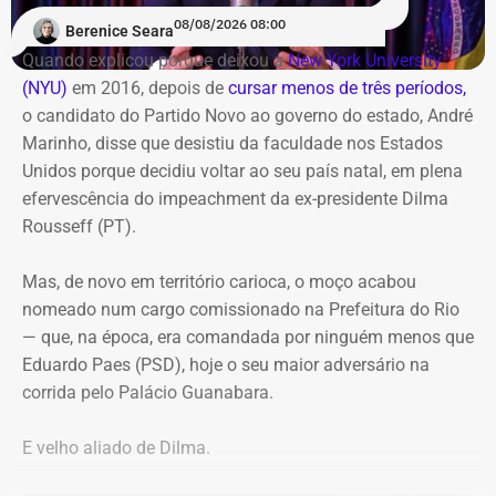
08/08/2026 08:00
Berenice Seara
Quando explicou porque deixou a
New York University
(NYU)
em 2016, depois de
cursar menos de três períodos,
o candidato do Partido Novo ao governo do estado, André
Marinho, disse que desistiu da faculdade nos Estados
Unidos porque decidiu voltar ao seu país natal, em plena
efervescência do impeachment da ex-presidente Dilma
Rousseff (PT).
Mas, de novo em território carioca, o moço acabou
nomeado num cargo comissionado na Prefeitura do Rio
— que, na época, era comandada por ninguém menos que
Eduardo Paes (PSD), hoje o seu maior adversário na
corrida pelo Palácio Guanabara.
E velho aliado de Dilma.