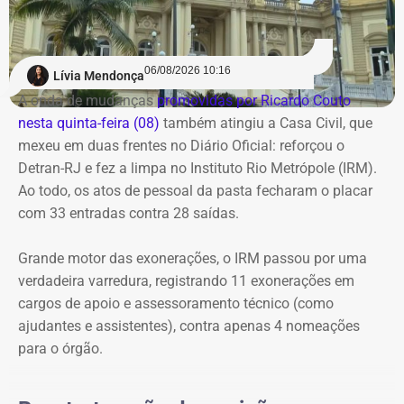
Os investigadores expediram um ofício à empresa Meta
Platforms para obter os dados cadastrais vinculados ao
COM FÁBIO MARTINS.
perfil responsável pelo comentário.
06/08/2026 10:16
Lívia Mendonça
A onda de mudanças
promovidas por Ricardo Couto
Com informações de G1.
nesta quinta-feira (08)
também atingiu a Casa Civil, que
mexeu em duas frentes no Diário Oficial: reforçou o
Detran-RJ e fez a limpa no Instituto Rio Metrópole (IRM).
Ao todo, os atos de pessoal da pasta fecharam o placar
com 33 entradas contra 28 saídas.
Grande motor das exonerações, o IRM passou por uma
verdadeira varredura, registrando 11 exonerações em
cargos de apoio e assessoramento técnico (como
ajudantes e assistentes), contra apenas 4 nomeações
para o órgão.