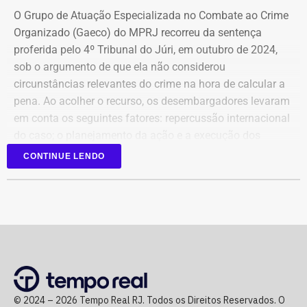
O Grupo de Atuação Especializada no Combate ao Crime
Organizado (Gaeco) do MPRJ recorreu da sentença
proferida pelo 4º Tribunal do Júri, em outubro de 2024,
sob o argumento de que ela não considerou
circunstâncias relevantes do crime na hora de calcular a
pena. Ao acolher o recurso, os desembargadores levaram
em conta os seguintes fatores: repercussão internacional
do caso; o planejamento da ação e a execução dos
disparos em via pública, em uma região de grande
CONTINUE LENDO
circulação de pessoas.
Além disso, o MPRJ também pediu que a Justiça
reconhecesse com menor redução a tentativa de
homicídio contra Fernanda Chaves, assessora de Marielle
que estava no carro no momento dos disparos e
sobreviveu porque se abaixou no banco.
© 2024 – 2026 Tempo Real RJ. Todos os Direitos Reservados. O
Outro ponto usado pelo Ministério Público para pedir o