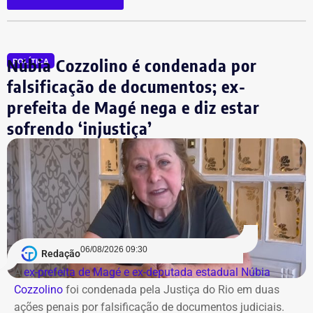
Núbia Cozzolino é condenada por
POLÍTICA
falsificação de documentos; ex-
prefeita de Magé nega e diz estar
sofrendo ‘injustiça’
06/08/2026 09:30
Redação
A
ex-prefeita de Magé e ex-deputada estadual Núbia
Cozzolino
foi condenada pela Justiça do Rio em duas
ações penais por falsificação de documentos judiciais.