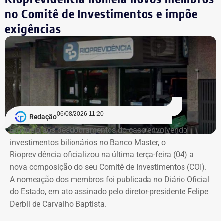
Garotinho.
no Comitê de Investimentos e impõe
exigências
Com informações de Lauro Jardim, do jornal “O Globo”.
06/08/2026 11:20
Redação
Em meio aos desdobramentos do caso envolvendo
investimentos bilionários no Banco Master, o
Rioprevidência oficializou na última terça-feira (04) a
nova composição do seu Comitê de Investimentos (COI).
A nomeação dos membros foi publicada no Diário Oficial
do Estado, em ato assinado pelo diretor-presidente Felipe
Derbli de Carvalho Baptista.