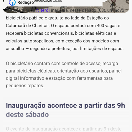
06/08/2026 10:00
CEPERJ, Seplag e Secretaria de Governo.
Redação
A Prefeitura de
Niterói
inaugura, neste sábado (08), um novo
COM FÁBIO MARTINS.
bicicletário público e gratuito ao lado da Estação do
Catamarã de Charitas. O espaço contará com 400 vagas e
receberá bicicletas convencionais, bicicletas elétricas e
veículos autopropelidos, com exceção dos modelos com
assoalho — segundo a prefeitura, por limitações de espaço.
O bicicletário contará com controle de acesso, recarga
para bicicletas elétricas, orientação aos usuários, painel
digital informativo e estação com ferramentas para
pequenos reparos.
Inauguração acontece a partir das 9h
deste sábado
O evento de inauguração acontece a partir das 9h deste