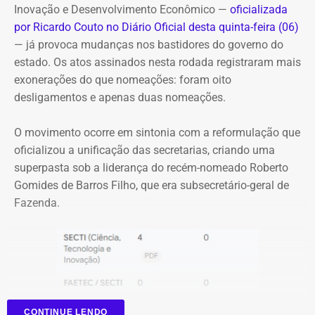
disponibilidade de vagas e realização de pré-cadastro.
Inovação e Desenvolvimento Econômico —
oficializada
por Ricardo Couto no Diário Oficial desta quinta-feira (06)
Além da inauguração do bicicletário, a prefeitura prevê
— já provoca mudanças nos bastidores do governo do
uma reorganização do entorno da estação de Charitas,
estado. Os atos assinados nesta rodada registraram mais
com readequação das vagas de estacionamento e
exonerações do que nomeações: foram oito
reforço da fiscalização para coibir o estacionamento
desligamentos e apenas duas nomeações.
irregular de motocicletas.
O movimento ocorre em sintonia com a reformulação que
Com informações do jornal “O Globo”.
oficializou a unificação das secretarias, criando uma
superpasta sob a liderança do recém-nomeado Roberto
Gomides de Barros Filho, que era subsecretário-geral de
Fazenda.
CONTINUE LENDO