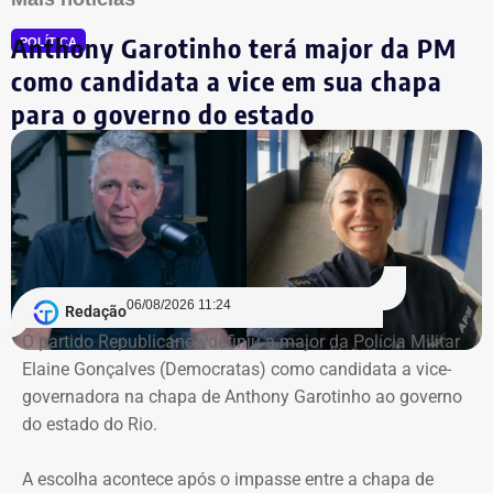
Anthony Garotinho terá major da PM
POLÍTICA
como candidata a vice em sua chapa
para o governo do estado
06/08/2026 11:24
Redação
O partido Republicanos definiu a major da Polícia Militar
Elaine Gonçalves (Democratas) como candidata a vice-
governadora na chapa de Anthony Garotinho ao governo
do estado do Rio.
A escolha acontece após o impasse entre a chapa de