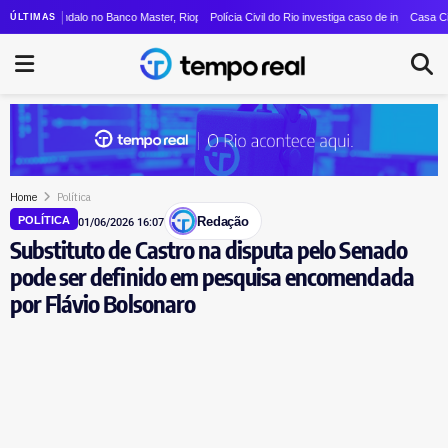
ata a vice em sua chapa para o governo do estado
cândalo no Banco Master, Rioprevidência nomeia novos membros no Comitê de Investiment
Polícia Civil do Rio investiga caso de injúria racial contra Vin
Casa Civil aprovei
ÚLTIMAS
Home
Política
Redação
POLÍTICA
01/06/2026 16:07
Substituto de Castro na disputa pelo Senado
pode ser definido em pesquisa encomendada
por Flávio Bolsonaro