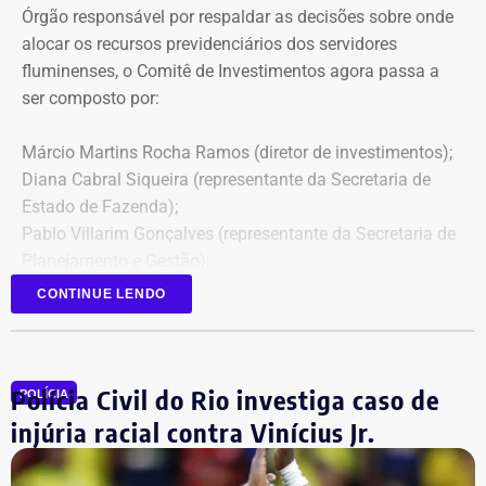
Órgão responsável por respaldar as decisões sobre onde
alocar os recursos previdenciários dos servidores
fluminenses, o Comitê de Investimentos agora passa a
ser composto por:
Márcio Martins Rocha Ramos (diretor de investimentos);
Diana Cabral Siqueira (representante da Secretaria de
Estado de Fazenda);
Pablo Villarim Gonçalves (representante da Secretaria de
Planejamento e Gestão);
Alisson José Ramos Batista (servidor do Corpo Técnico
CONTINUE LENDO
do Rioprevidência);
Geny Andrea Alves (servidora do Corpo Técnico do
Rioprevidência).
Polícia Civil do Rio investiga caso de
POLÍCIA
injúria racial contra Vinícius Jr.
Retroatividade de atos para garantir
segurança jurídica