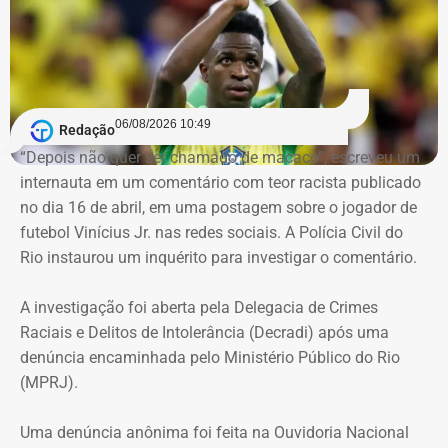
Um dos pontos de destaque no ato administrativo é a
atribuição de efeitos retroativos a 1º de julho de 2026.
Segundo a portaria, a medida serve para validar e
06/08/2026 10:49
Redação
regularizar decisões de gestão e investimentos que já
“Depois não quer ser chamado de macaco”, escreveu um
vinham sendo praticados pelos servidores designados
internauta em um comentário com teor racista publicado
desde o mês passado. O fundo justifica a retroatividade
no dia 16 de abril, em uma postagem sobre o jogador de
na necessidade de preservar a continuidade do serviço
futebol Vinícius Jr. nas redes sociais. A Polícia Civil do
público, a eficiência e a segurança jurídica de suas
Rio instaurou um inquérito para investigar o comentário.
operações.
A investigação foi aberta pela Delegacia de Crimes
Prazos rigorosos para certificação
Raciais e Delitos de Intolerância (Decradi) após uma
denúncia encaminhada pelo Ministério Público do Rio
obrigatória
(MPRJ).
Para evitar falhas de conformidade, a portaria impõe um
Uma denúncia anônima foi feita na Ouvidoria Nacional
cronograma rígido aos nomeados que ainda não