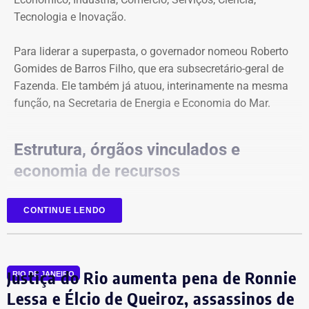
Tecnologia e Inovação.
Para liderar a superpasta, o governador nomeou Roberto
Gomides de Barros Filho, que era subsecretário-geral de
Fazenda. Ele também já atuou, interinamente na mesma
função, na Secretaria de Energia e Economia do Mar.
Estrutura, órgãos vinculados e
economia de recursos
A reorganização foi realizada sem aumento de despesas.
CONTINUE LENDO
Na nova estrutura interna, foi criada a subsecretaria de
Ciência, Tecnologia e Inovação, que substitui e altera a
nomenclatura da antiga subsecretaria de Captação de
Justiça do Rio aumenta pena de Ronnie
Recursos e Projetos em Ciência e Tecnologia.
RIO DE JANEIRO
Lessa e Élcio de Queiroz, assassinos de
Com a mudança, a nova secretaria passa a concentrar a