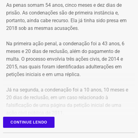
As penas somam 54 anos, cinco meses e dez dias de
prisão. As condenações são de primeira instância e,
portanto, ainda cabe recurso. Ela já tinha sido presa em
2018 sob as mesmas acusações.
Na primeira ação penal, a condenação foi a 43 anos, 6
meses e 20 dias de reclusão, além do pagamento de
multa. O processo envolvia três ações civis, de 2014 e
2015, nas quais foram identificadas adulterações em
Cortes na Ciência e Tecnologia
petições iniciais e em uma réplica.
Das oito exonerações publicadas no Diário Oficial, quatro
Já na segunda, a condenação foi a 10 anos, 10 meses e
atingiram a cúpula da antiga Ciência e Tecnologia,
20 dias de reclusão, em um caso relacionado à
mostrando um verdadeiro “desmonte” da estrutura
falsificação de uma página da petição inicial de uma
anterior. Foram desligados, de uma só vez: o
ação civil pública de 2011.
subsecretário de Captação de Recursos e Projetos;
subsecretária Executiva; subsecretário de Cooperação
CONTINUE LENDO
Nas decisões judiciais consta que os documentos
com o Setor Tecnológico e Inovativo; e chefe de Gabinete.
originais foram substituídos pelas versões modificadas,