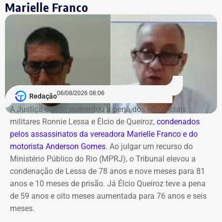
Marielle Franco
supervisão e subordinação de um vasto ecossistema de
órgãos, universidades e agências de fomento, incluindo
instituições de ensino e pesquisa, como a Uerj, a Uen; , a
Faetec, Fundação Cecierj e Faperj; órgãos de fomento e
agências reguladoras: como a AgeRio, a Codin, a Jucerja,
a Agenersa e o DRM-RJ; e ainda, fundos estratégicos
como o Fundo Soberano.
06/08/2026 08:06
Redação
A Justiça do Rio aumentou a pena dos ex-policiais
Segundo o texto assinado pelo governador em exercício,
militares Ronnie Lessa e Élcio de Queiroz,
condenados
o decreto entra em vigor imediatamente e segue os
pelos assassinatos da vereadora Marielle Franco e do
princípios da continuidade do serviço público, eficiência,
motorista Anderson Gomes
. Ao julgar um recurso do
governança e desenvolvimento sustentável.
Ministério Público do Rio (MPRJ), o Tribunal elevou a
condenação de Lessa de 78 anos e nove meses para 81
COM FÁBIO MARTINS
anos e 10 meses de prisão. Já Élcio Queiroz teve a pena
de 59 anos e oito meses aumentada para 76 anos e seis
meses.