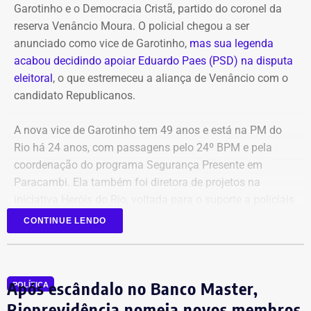
Garotinho e o Democracia Cristã, partido do coronel da
reserva Venâncio Moura. O policial chegou a ser
anunciado como vice de Garotinho,
mas sua legenda
acabou decidindo apoiar Eduardo Paes (PSD) na disputa
eleitoral
, o que estremeceu a aliança de Venâncio com o
candidato Republicanos.
A nova vice de Garotinho tem 49 anos e está na PM do
Rio há 24 anos, com passagens pelo 24º BPM e pela
coordenação do programa Segurança Presente em
Paracambi. Ela também foi diretora de projetos na
iniciativa Heróis do Rio, voltada para o suporte a policiais
feridos e a familiares de agentes falecidos.
CONTINUE LENDO
A indicação também consolida a aliança do Democratas
com Garotinho. O partido tinha anunciado a candidatura
Após escândalo no Banco Master,
própria do ex-governador Wilson Witzel, mas o político
POLÍTICA
desistiu da disputa para apoiar a campanha de Anthony
Rioprevidência nomeia novos membros