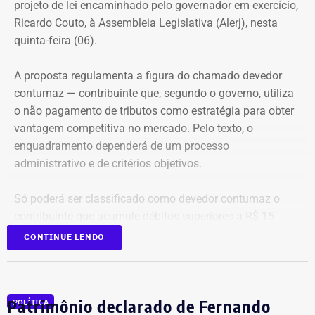
Tabela: Imagem gerada por IA
projeto de lei encaminhado pelo governador em exercício,
antes mesmo que o contato físico aconteça”, comenta.
Ricardo Couto, à Assembleia Legislativa (Alerj), nesta
Apesar da recuperação, o valor ainda está 16,3% abaixo,
quinta-feira (06).
em termos nominais, do pico registrado em 2022.
Quando a comparação é feita em valores corrigidos pela
A proposta regulamenta a figura do chamado devedor
inflação, a diferença chega a 30,1%.
contumaz — contribuinte que, segundo o governo, utiliza
o não pagamento de tributos como estratégia para obter
vantagem competitiva no mercado. Pelo texto, o
Patrimônio de Fred Pacheco é
enquadramento dependerá de um processo
composto em sua maioria por
administrativo e de critérios objetivos.
imóveis
Só poderá ser classificado como devedor contumaz o
A maior parte dos bens declarados por Fred Pacheco está
contribuinte que acumule débitos superiores a R$ 15
concentrada em imóveis. O deputado informou possuir
milhões, em valor superior ao patrimônio conhecido, além
CONTINUE LENDO
dois apartamentos, avaliados em R$ 1,62 milhão, que
de manter irregularidades no recolhimento do ICMS por,
representam cerca de 64% do patrimônio total.
no mínimo, quatro períodos consecutivos ou seis
alternados dentro de um ano.
Patrimônio declarado de Fernando
A declaração também inclui aproximadamente R$ 679
POLÍTICA