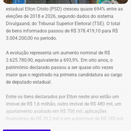
O patrimônio declarado pelo candidato a deputado
companheiros por violência doméstica.
estadual Elton Cristo (PSD) cresceu quase 694% entre as
eleições de 2018 e 2026, segundo dados do sistema
“Creio que duas coisas ainda impedem as mulheres de
Divulgaand, do Tribunal Superior Eleitoral (TSE). O total
seguirem adiante nesta batalha. A vergonha e o medo.
de bens informados passou de R$ 378.419,10 para R$
Porque é necessário ter mais do que coragem para seguir
3.004.200,00 no período.
adiante no enfrentamento à violência doméstica. Pois
muitas têm medo do agressor sob dois pontos de vista. O
A evolução representa um aumento nominal de R$
primeiro é o temor de continuar viva e estar ao lado do
2.625.780,90, equivalente a 693,9%. Em oito anos, o
agressor. E o outro é o que vai acontecer com ela depois
patrimônio declarado passou a ser quase oito vezes
que a denúncia for feita. Afinal, há o receio que alguma
maior que o registrado na primeira candidatura ao cargo
brecha legal permita que o agressor, de alguma forma,
de deputado estadual.
fique impune”, comenta.
Entre os itens declarados por Elton neste ano estão um
Passados oito anos após as agrssões se tornarem
imóvel de R$ 1,6 milhão, outro imóvel de R$ 480 mil, um
públicas nacionalmente, Cristiane cita qual o principal
apartamento avaliado em R$ 700 mil, aplicações
item que acredita ser necessário que as autoridades
financeiras de R$ 39,2 mil e um automóvel de R$ 185 mil.
tenham mais rigor.