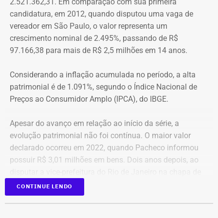
2.521.362,31. Em comparação com sua primeira
aproximação, a central de monitoramento é acionada e
candidatura, em 2012, quando disputou uma vaga de
Quatro anos depois, nas eleições de 2022, quando voltou
entra em contato com a vítima e o agressor por telefone.
vereador em São Paulo, o valor representa um
a disputar uma vaga na Assembleia Legislativa (Alerj) e
crescimento nominal de 2.495%, passando de R$
novamente ficou como suplente, o patrimônio declarado
97.166,38 para mais de R$ 2,5 milhões em 14 anos.
saltou para R$ 1.658.540,00. Na ocasião, os bens
passaram a incluir um apartamento avaliado em R$ 560
Considerando a inflação acumulada no período, a alta
mil, uma chácara de R$ 400 mil, dois veículos que
patrimonial é de 1.091%, segundo o Índice Nacional de
somavam R$ 647,3 mil e participações societárias em
Preços ao Consumidor Amplo (IPCA), do IBGE.
empresas do ramo de alimentação.
Apesar do avanço em relação ao início da série, a
Em 2024, quando foi eleito vereador da cidade de Nova
evolução patrimonial não foi contínua. O maior valor
Iguaçu, Elton Cristo declarou R$ 2.317.390,00 em bens,
declarado ocorreu em 2022, quando Pacheco informou
incluindo um sítio avaliado em R$ 1,12 milhão, além de
possuir R$ 3,01 milhões em bens. Dois anos depois, ao
um apartamento, outro imóvel rural, participação
disputar a vice-prefeitura do Rio de Janeiro na chapa de
societária e um veículo.
A atriz Cristiane Machado foi a primeira mulher no estado do Rio a receber
Rodrigo Amorim (União), o patrimônio caiu para R$ 1,68
CONTINUE LENDO
o “botão do pânico” — Foto: Divulgação.
milhão.
Os bens informados pelos candidatos são
autodeclarados à Justiça Eleitoral.