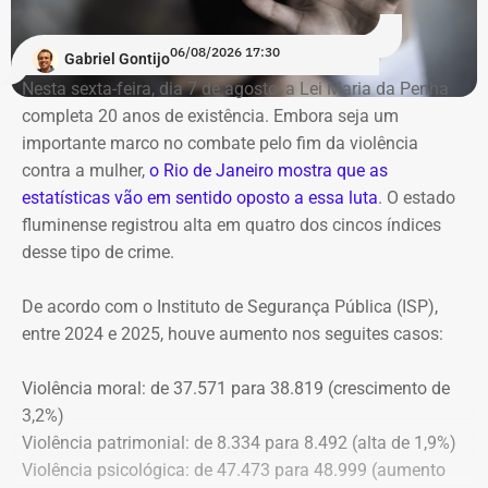
ao MPRJ
06/08/2026 17:30
Gabriel Gontijo
O voto do relator José Gomes Graciosa, aprovado pelo
Nesta sexta-feira, dia 7 de agosto, a Lei Maria da Penha
plenário do TCE-RJ, determina a notificação da ex-
completa 20 anos de existência. Embora seja um
presidente do Itaprevi Fernanda; do ex-prefeito de Itaguaí,
importante marco no combate pelo fim da violência
Rubem Vieira de Souza, o Rubão; e de outros diretores e
contra a mulher,
o Rio de Janeiro mostra que as
conselheiros do fundo municipal.
estatísticas vão em sentido oposto a essa luta
. O estado
fluminense registrou alta em quatro dos cincos índices
Além disso, o tribunal aprovou a expedição de ofício com
desse tipo de crime.
cópia integral do processo ao Ministério Público do
Estado do Rio de Janeiro (MPRJ), para que avalie a
De acordo com o Instituto de Segurança Pública (ISP),
apuração de possíveis ilícitos nas esferas cível e criminal,
entre 2024 e 2025, houve aumento nos seguites casos:
e à Secretaria de Regime Próprio e Complementar do
Ministério da Previdência Social.
Violência moral: de 37.571 para 38.819 (crescimento de
3,2%)
Violência patrimonial: de 8.334 para 8.492 (alta de 1,9%)
Violência psicológica: de 47.473 para 48.999 (aumento