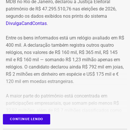
MDB no Rio de Janeiro, declarou à Justiça Eleitoral
patrimônio de R$ 47.295.510,76 nas eleições de 2026,
segundo os dados exibidos nos prints do sistema
DivulgaCandContas
.
Entre os bens informados está um relógio avaliado em R$
400 mil. A declaração também registra outros quatro
relógios, nos valores de R$ 160 mil, R$ 365 mil, R$ 145
mil e R$ 160 mil — somando R$ 1,23 milhão apenas em
relógios. O candidato declarou ainda R$ 792 mil em joias,
R$ 2 milhões em dinheiro em espécie e US$ 175 mil e €
120 mil em moedas estrangeiras.
A maior parte do patrimônio está concentrada em
participações empresariais, que somam pelo menos R$
32,97 milhões, além de R$ 7 milhões classificados como
“valores de diversos créditos”. Também aparecem na
CONTINUE LENDO
relação imóveis, incluindo uma cobertura declarada por