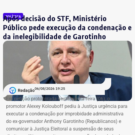
R$ 884,1 mil e duas casas. Os valores correspondem à
declaração apresentada, sem informações, nos prints,
Após decisão do STF, Ministério
POLÍTICA
sobre marca, modelo ou valor de mercado dos relógios.
Público pede execução da condenação e
da inelegibilidade de Garotinho
06/08/2026 19:25
Redação
Em petição protocolada nesta quinta-feira (06), o
promotor Alexey Kolouboff pediu à Justiça urgência para
executar a condenação por improbidade administrativa
do ex-governador Anthony Garotinho (Republicanos) e
comunicar à Justiça Eleitoral a suspensão de seus