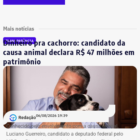
Mais notícias
Dinheiro pra cachorro: candidato da
TRANSPARÊNCIA
causa animal declara R$ 47 milhões em
patrimônio
06/08/2026 19:39
Redação
Conhecido pelo envolvimento com a causa animal,
Luciano Guerreiro, candidato a deputado federal pelo