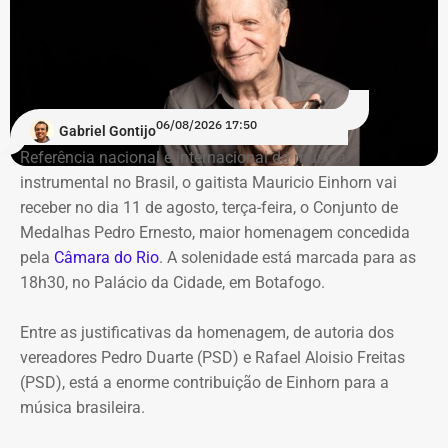
De acordo com o relatório de auditoria do TCE-RJ, os R$
59,6 milhões alocados no Banco Master entre junho e
julho de 2024 representavam mais de 20% de toda a
carteira de investimentos do Itaprevi. A equipe técnica do
06/08/2026 17:50
Gabriel Gontijo
Tribunal classificou o processo decisório como
Referência nacional e internacional da música
“negligente e temerário”.
instrumental no Brasil, o gaitista Mauricio Einhorn vai
receber no dia 11 de agosto, terça-feira, o Conjunto de
Entre os principais pontos apontados pela auditoria
Medalhas Pedro Ernesto, maior homenagem concedida
estão:
pela
Câmara do Rio
. A solenidade está marcada para as
18h30, no Palácio da Cidade, em Botafogo.
Mudança brusca na estratégia de investimento: a
alocação em letras financeiras foi elevada de 2% para
Entre as justificativas da homenagem, de autoria dos
20% logo na primeira reunião da nova gestão,
vereadores Pedro Duarte (PSD) e Rafael Aloisio Freitas
desrespeitando os estudos técnicos e pareceres da
(PSD), está a enorme contribuição de Einhorn para a
consultoria financeira contratada, que desaconselhavam
música brasileira.
o investimento de longo prazo.
Rating especulativo: a aplicação prendeu os recursos