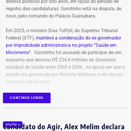
direitos políticos por oito anos, em razão do período de
registro das candidaturas. Garotinho está na disputa, de
novo, pelo comando do Palácio Guanabara.
Em 2025, o ministro Dias Toffoli, do Supremo Tribunal
Federal (STF),
manteve a condenação do ex-governador
por improbidade administrativa no projeto “Saúde em
Movimento”
. Garotinho foi acusado de participar de um
esquema que desviou R$ 234,4 milhões da Secretaria
estadual de Saúde entre 2005 e 2006., na época em que o
estado era governado por Rosinha Matheus, e ele era seu
secretário de Governo.
Com isso, a sentença tornou-se definitiva.
CONTINUE LENDO
Como não há mais recursos pendentes após o trânsito
em julgado da ação, o Ministério Público requer a
Candidato do Agir, Alex Melim declara
POLÍTICA
imediata execução da sentença. Além da comunicação à