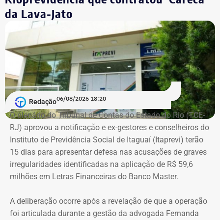
Empresário do setor de seguros
da Lava-Jato
De acordo com os dados do registro de candidatura, Alex
Melim nasceu no Rio de Janeiro em 2 de junho de 1976, é
casado, possui ensino médio completo e declarou exercer
a profissão de empresário.
Em documento de consulta pública da Casa da Moeda do
06/08/2026 18:20
Redação
Brasil, Alex Ofredi Melim aparece como representante da
O plenário do Tribunal de Contas do Estado do Rio (TCE-
Melim Corretora de Seguros Ltda., empresa que atua no
RJ) aprovou a notificação e ex-gestores e conselheiros do
setor de seguros e planos de saúde.
Instituto de Previdência Social de Itaguaí (Itaprevi) terão
15 dias para apresentar defesa nas acusações de graves
irregularidades identificadas na aplicação de R$ 59,6
milhões em Letras Financeiras do Banco Master.
A deliberação ocorre após a revelação de que a operação
foi articulada durante a gestão da advogada Fernanda