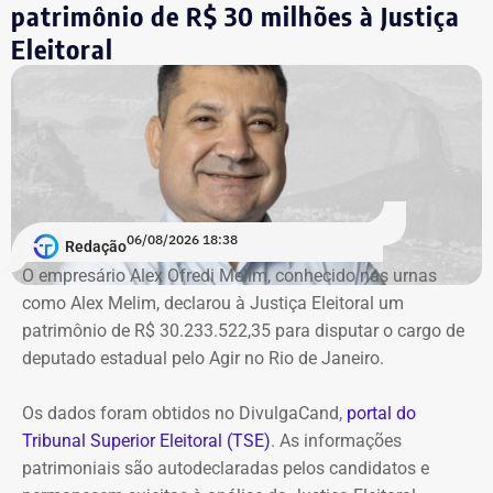
Justiça Eleitoral, o órgão pede a inclusão do nome de
patrimônio de R$ 30 milhões à Justiça
Garotinho no Cadastro Nacional de Condenados por Ato
Eleitoral
de Improbidade Administrativa.
Garotinho também foi multado
O órgão também requer que o ex-governador seja
intimado a quitar os valores da condenação. Segundo os
06/08/2026 18:38
cálculos atualizados apresentados à Justiça, o
Redação
ressarcimento ao erário, originalmente fixado em R$
O empresário Alex Ofredi Melim, conhecido nas urnas
234,4 milhões, chega hoje a R$ 2,55 bilhões. O MP ainda
como Alex Melim, declarou à Justiça Eleitoral um
cobra R$ 778,9 mil de multa civil e R$ 11,9 milhões por
patrimônio de R$ 30.233.522,35 para disputar o cargo de
danos morais coletivos.
deputado estadual pelo Agir no Rio de Janeiro.
Com informações do colunista Lauro Jardim, do jornal “O
Globo”
Os dados foram obtidos no DivulgaCand,
portal do
Tribunal Superior Eleitoral (TSE)
. As informações
patrimoniais são autodeclaradas pelos candidatos e