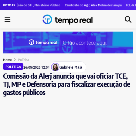
 declara R$ 47 milhões em patrimônio
ecisão do STF, Ministério Público pede execução da condenação e da inelegibilidade de Garotinh
Candidato do Agir, Alex Melim declara patrimônio de R$ 30 mi
TCE-RJ devassa a
ÚLTIMAS
Home
Política
Gabriele Maia
POLÍTICA
26/05/2026 12:54
Comissão da Alerj anuncia que vai oficiar TCE,
TJ, MP e Defensoria para fiscalizar execução de
gastos públicos