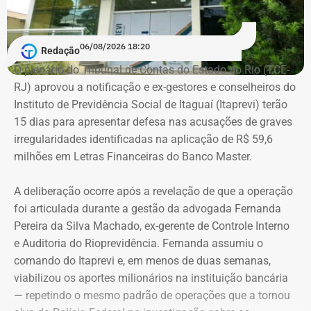
a profissão de empresário.
Em documento de consulta pública da Casa da Moeda do
06/08/2026 18:20
Redação
Brasil, Alex Ofredi Melim aparece como representante da
O plenário do Tribunal de Contas do Estado do Rio (TCE-
Melim Corretora de Seguros Ltda., empresa que atua no
RJ) aprovou a notificação e ex-gestores e conselheiros do
setor de seguros e planos de saúde.
Instituto de Previdência Social de Itaguaí (Itaprevi) terão
15 dias para apresentar defesa nas acusações de graves
irregularidades identificadas na aplicação de R$ 59,6
milhões em Letras Financeiras do Banco Master.
A deliberação ocorre após a revelação de que a operação
foi articulada durante a gestão da advogada Fernanda
Pereira da Silva Machado, ex-gerente de Controle Interno
e Auditoria do Rioprevidência. Fernanda assumiu o
comando do Itaprevi e, em menos de duas semanas,
Declaração de bens de Alex Melim em 2026 — Foto:
viabilizou os aportes milionários na instituição bancária
Reprodução/Divulgacand
— repetindo o mesmo padrão de operações que a tornou