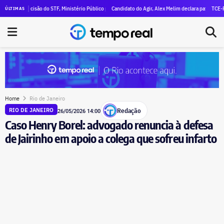
l declara R$ 47 milhões em patrimônio
decisão do STF, Ministério Público pede execução da condenação e da inelegibilidade de Garoti
Candidato do Agir, Alex Melim declara patrimônio de R$ 30 
TCE-RJ devassa 
ÚLTIMAS
Home
Rio de Janeiro
Redação
RIO DE JANEIRO
26/05/2026 14:00
Caso Henry Borel: advogado renuncia à defesa
de Jairinho em apoio a colega que sofreu infarto