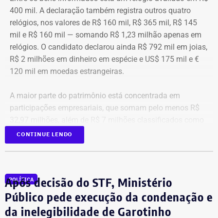
400 mil. A declaração também registra outros quatro
relógios, nos valores de R$ 160 mil, R$ 365 mil, R$ 145
mil e R$ 160 mil — somando R$ 1,23 milhão apenas em
relógios. O candidato declarou ainda R$ 792 mil em joias,
R$ 2 milhões em dinheiro em espécie e US$ 175 mil e €
120 mil em moedas estrangeiras.
A maior parte do patrimônio está concentrada em
participações empresariais, que somam pelo menos R$
32,97 milhões, além de R$ 7 milhões classificados como
“valores de diversos créditos”. Também aparecem na
CONTINUE LENDO
relação imóveis, incluindo uma cobertura declarada por
R$ 884,1 mil e duas casas. Os valores correspondem à
declaração apresentada, sem informações, nos prints,
Após decisão do STF, Ministério
POLÍTICA
sobre marca, modelo ou valor de mercado dos relógios.
Público pede execução da condenação e
da inelegibilidade de Garotinho