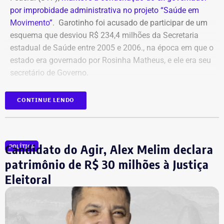
por improbidade administrativa no projeto “Saúde em
Movimento”
. Garotinho foi acusado de participar de um
esquema que desviou R$ 234,4 milhões da Secretaria
estadual de Saúde entre 2005 e 2006., na época em que o
estado era governado por Rosinha Matheus, e ele era seu
secretário de Governo.
Com isso, a sentença tornou-se definitiva.
CONTINUE LENDO
Como não há mais recursos pendentes após o trânsito
em julgado da ação, o Ministério Público requer a
Candidato do Agir, Alex Melim declara
POLÍTICA
imediata execução da sentença. Além da comunicação à
Justiça Eleitoral, o órgão pede a inclusão do nome de
patrimônio de R$ 30 milhões à Justiça
Garotinho no Cadastro Nacional de Condenados por Ato
Eleitoral
de Improbidade Administrativa.
Garotinho também foi multado