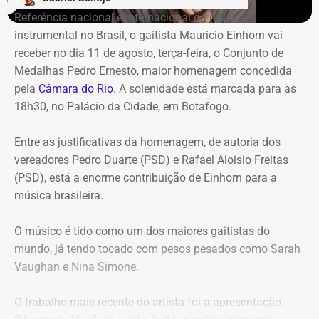
Tribunal classificou o processo decisório como
Referência nacional e internacional da música
“negligente e temerário”.
instrumental no Brasil, o gaitista Mauricio Einhorn vai
receber no dia 11 de agosto, terça-feira, o Conjunto de
Entre os principais pontos apontados pela auditoria
Medalhas Pedro Ernesto, maior homenagem concedida
estão:
pela
Câmara do Rio
. A solenidade está marcada para as
18h30, no Palácio da Cidade, em Botafogo.
Mudança brusca na estratégia de investimento: a
alocação em letras financeiras foi elevada de 2% para
Entre as justificativas da homenagem, de autoria dos
20% logo na primeira reunião da nova gestão,
vereadores Pedro Duarte (PSD) e Rafael Aloisio Freitas
desrespeitando os estudos técnicos e pareceres da
(PSD), está a enorme contribuição de Einhorn para a
consultoria financeira contratada, que desaconselhavam
música brasileira.
o investimento de longo prazo.
Rating especulativo: a aplicação prendeu os recursos
O músico é tido como um dos maiores gaitistas do
previdenciários por 10 anos em uma instituição que
mundo, já tendo tocado com pesos pesados como Sarah
possuía rating B+ (grau especulativo com alto risco de
Vaughan e Nina Simone.
inadimplência), violando princípios de segurança e
liquidez.
O trabalho mais recente do artista foi a apresentação
Alteração regimental retroativa: a gestão do Itaprevi