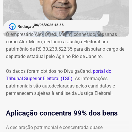
O órgão também requer que o ex-governador seja
intimado a quitar os valores da condenação. Segundo os
06/08/2026 18:38
cálculos atualizados apresentados à Justiça, o
Redação
ressarcimento ao erário, originalmente fixado em R$
O empresário Alex Ofredi Melim, conhecido nas urnas
234,4 milhões, chega hoje a R$ 2,55 bilhões. O MP ainda
como Alex Melim, declarou à Justiça Eleitoral um
cobra R$ 778,9 mil de multa civil e R$ 11,9 milhões por
patrimônio de R$ 30.233.522,35 para disputar o cargo de
danos morais coletivos.
deputado estadual pelo Agir no Rio de Janeiro.
Com informações do colunista Lauro Jardim, do jornal “O
Globo”
Os dados foram obtidos no DivulgaCand,
portal do
Tribunal Superior Eleitoral (TSE)
. As informações
patrimoniais são autodeclaradas pelos candidatos e
permanecem sujeitas à análise da Justiça Eleitoral.
Aplicação concentra 99% dos bens
A declaração patrimonial é concentrada quase