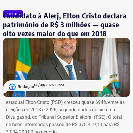
Todas as informações constam na página
ISP Mulher
.
Candidato à Alerj, Elton Cristo declara
POLÍTICA
Símbolo dessa batalha, a atriz e jornalista Cristiane
patrimônio de R$ 3 milhões — quase
Machado vivenciou essa realidade em 2018, quando se
oito vezes maior do que em 2018
tornou conhecida do público ao filmar as agressões que
sofria do ex-marido, o empresário e ex-diplomata Sérgio
Schiller Thompson-Flores. Em setembro do ano seguinte,
a Justiça do Rio o condenou a três anos de prisão em
regime semiaberto.
Em conversa com o TEMPO REAL RJ, Cristiane analisa o
06/08/2026 17:23
Redação
que ainda falta às mulheres na hora de denunciar os
O patrimônio declarado pelo candidato a deputado
companheiros por violência doméstica.
estadual Elton Cristo (PSD) cresceu quase 694% entre as
eleições de 2018 e 2026, segundo dados do sistema
“Creio que duas coisas ainda impedem as mulheres de
Divulgaand, do Tribunal Superior Eleitoral (TSE). O total
seguirem adiante nesta batalha. A vergonha e o medo.
de bens informados passou de R$ 378.419,10 para R$
Porque é necessário ter mais do que coragem para seguir
3.004.200,00 no período.