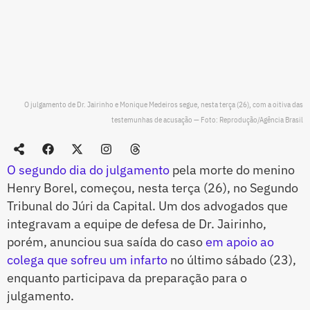
O julgamento de Dr. Jairinho e Monique Medeiros segue, nesta terça (26), com a oitiva das
testemunhas de acusação — Foto: Reprodução/Agência Brasil
O segundo dia do julgamento
pela morte do menino
Henry Borel, começou, nesta terça (26), no Segundo
Tribunal do Júri da Capital. Um dos advogados que
integravam a equipe de defesa de Dr. Jairinho,
porém, anunciou sua saída do caso
em apoio ao
colega que sofreu um infarto
no último sábado (23),
enquanto participava da preparação para o
julgamento.