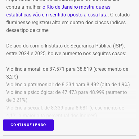
Rubem Vieira de Souza, o Rubão; e de outros diretores e
contra a mulher,
o Rio de Janeiro mostra que as
conselheiros do fundo municipal.
estatísticas vão em sentido oposto a essa luta
. O estado
fluminense registrou alta em quatro dos cincos índices
Além disso, o tribunal aprovou a expedição de ofício com
desse tipo de crime.
cópia integral do processo ao Ministério Público do
Estado do Rio de Janeiro (MPRJ), para que avalie a
De acordo com o Instituto de Segurança Pública (ISP),
apuração de possíveis ilícitos nas esferas cível e criminal,
entre 2024 e 2025, houve aumento nos seguites casos:
e à Secretaria de Regime Próprio e Complementar do
Ministério da Previdência Social.
Violência moral: de 37.571 para 38.819 (crescimento de
3,2%)
Violência patrimonial: de 8.334 para 8.492 (alta de 1,9%)
Violência psicológica: de 47.473 para 48.999 (aumento
de 3,21%)
Violência sexual: de 8.339 para 8.681 (crescimento de
4,1%, a maior alta percentual dos índices).
A única estatística que apresentou queda foi a de
CONTINUE LENDO
violência física, que passou de 43.743 em 2024 para
43.307 registros no ano seguinte, uma baixa de 1%.