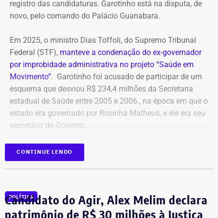
registro das candidaturas. Garotinho está na disputa, de
novo, pelo comando do Palácio Guanabara.
Em 2025, o ministro Dias Toffoli, do Supremo Tribunal
Federal (STF),
manteve a condenação do ex-governador
por improbidade administrativa no projeto “Saúde em
Movimento”
. Garotinho foi acusado de participar de um
esquema que desviou R$ 234,4 milhões da Secretaria
estadual de Saúde entre 2005 e 2006., na época em que o
estado era governado por Rosinha Matheus, e ele era seu
secretário de Governo.
Com isso, a sentença tornou-se definitiva.
CONTINUE LENDO
Como não há mais recursos pendentes após o trânsito
em julgado da ação, o Ministério Público requer a
Candidato do Agir, Alex Melim declara
POLÍTICA
imediata execução da sentença. Além da comunicação à
Justiça Eleitoral, o órgão pede a inclusão do nome de
patrimônio de R$ 30 milhões à Justiça