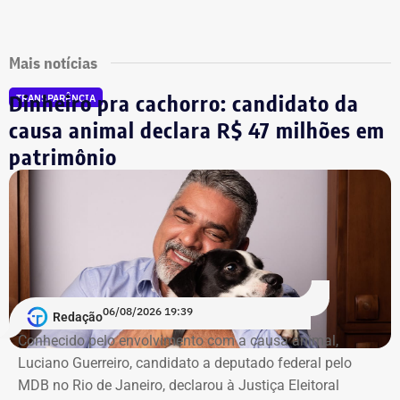
Mais notícias
Dinheiro pra cachorro: candidato da
TRANSPARÊNCIA
causa animal declara R$ 47 milhões em
patrimônio
06/08/2026 19:39
Redação
Conhecido pelo envolvimento com a causa animal,
Luciano Guerreiro, candidato a deputado federal pelo
MDB no Rio de Janeiro, declarou à Justiça Eleitoral