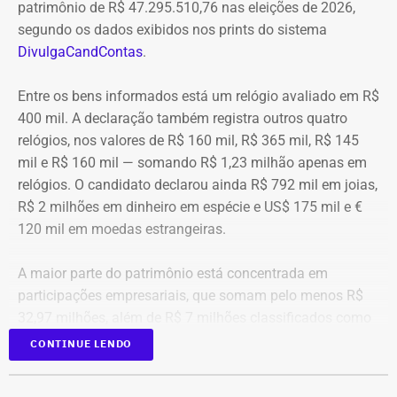
patrimônio de R$ 47.295.510,76 nas eleições de 2026,
segundo os dados exibidos nos prints do sistema
DivulgaCandContas
.
Entre os bens informados está um relógio avaliado em R$
400 mil. A declaração também registra outros quatro
relógios, nos valores de R$ 160 mil, R$ 365 mil, R$ 145
mil e R$ 160 mil — somando R$ 1,23 milhão apenas em
relógios. O candidato declarou ainda R$ 792 mil em joias,
R$ 2 milhões em dinheiro em espécie e US$ 175 mil e €
120 mil em moedas estrangeiras.
A maior parte do patrimônio está concentrada em
participações empresariais, que somam pelo menos R$
32,97 milhões, além de R$ 7 milhões classificados como
“valores de diversos créditos”. Também aparecem na
CONTINUE LENDO
relação imóveis, incluindo uma cobertura declarada por
R$ 884,1 mil e duas casas. Os valores correspondem à