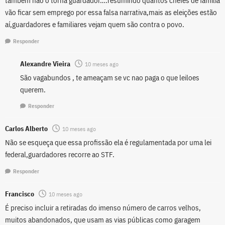
também não o torna guardador….resumindo quantos chefes de família
vão ficar sem emprego por essa falsa narrativa,mais as eleições estão
aí,guardadores e familiares vejam quem são contra o povo.
Responder
Alexandre Vieira
10 meses ago
São vagabundos , te ameaçam se vc nao paga o que leiloes
querem.
Responder
Carlos Alberto
10 meses ago
Não se esqueça que essa profissão ela é regulamentada por uma lei
federal,guardadores recorre ao STF.
Responder
Francisco
10 meses ago
É preciso incluir a retiradas do imenso número de carros velhos,
muitos abandonados, que usam as vias públicas como garagem