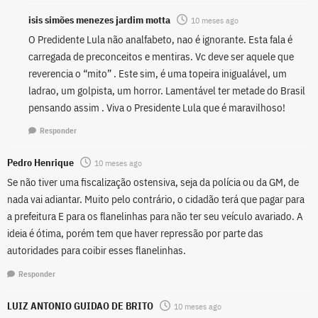
isis simões menezes jardim motta
10 meses ago
O Predidente Lula não analfabeto, nao é ignorante. Esta fala é
carregada de preconceitos e mentiras. Vc deve ser aquele que
reverencia o “mito” . Este sim, é uma topeira inigualável, um
ladrao, um golpista, um horror. Lamentável ter metade do Brasil
pensando assim . Viva o Presidente Lula que é maravilhoso!
Responder
Pedro Henrique
10 meses ago
Se não tiver uma fiscalização ostensiva, seja da polícia ou da GM, de
nada vai adiantar. Muito pelo contrário, o cidadão terá que pagar para
a prefeitura E para os flanelinhas para não ter seu veículo avariado. A
ideia é ótima, porém tem que haver repressão por parte das
autoridades para coibir esses flanelinhas.
Responder
LUIZ ANTONIO GUIDAO DE BRITO
10 meses ago