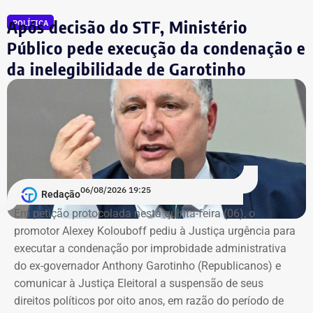
declaração apresentada, sem informações, nos prints,
Após decisão do STF, Ministério
POLÍTICA
sobre marca, modelo ou valor de mercado dos relógios.
Público pede execução da condenação e
da inelegibilidade de Garotinho
06/08/2026 19:25
Redação
Em petição protocolada nesta quinta-feira (06), o
promotor Alexey Kolouboff pediu à Justiça urgência para
executar a condenação por improbidade administrativa
do ex-governador Anthony Garotinho (Republicanos) e
comunicar à Justiça Eleitoral a suspensão de seus
direitos políticos por oito anos, em razão do período de