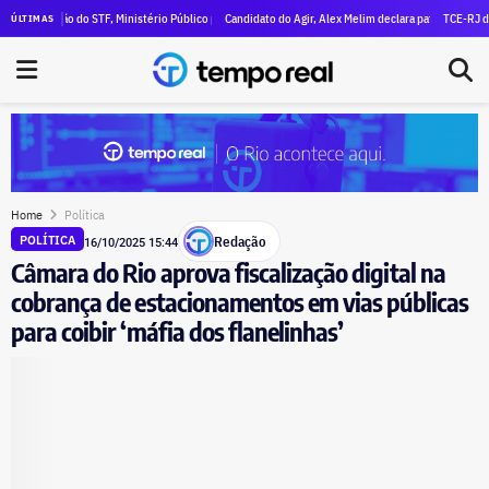
clara R$ 47 milhões em patrimônio
são do STF, Ministério Público pede execução da condenação e da inelegibilidade de Garotinho
Candidato do Agir, Alex Melim declara patrimônio de R$ 30 milhõ
TCE-RJ devassa apor
ÚLTIMAS
Home
Política
Redação
POLÍTICA
16/10/2025 15:44
Câmara do Rio aprova fiscalização digital na
cobrança de estacionamentos em vias públicas
para coibir ‘máfia dos flanelinhas’