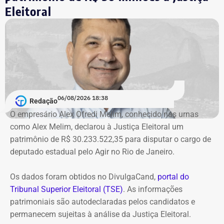
Garotinho no Cadastro Nacional de Condenados por Ato
Eleitoral
de Improbidade Administrativa.
Garotinho também foi multado
O órgão também requer que o ex-governador seja
intimado a quitar os valores da condenação. Segundo os
06/08/2026 18:38
cálculos atualizados apresentados à Justiça, o
Redação
ressarcimento ao erário, originalmente fixado em R$
O empresário Alex Ofredi Melim, conhecido nas urnas
234,4 milhões, chega hoje a R$ 2,55 bilhões. O MP ainda
como Alex Melim, declarou à Justiça Eleitoral um
cobra R$ 778,9 mil de multa civil e R$ 11,9 milhões por
patrimônio de R$ 30.233.522,35 para disputar o cargo de
danos morais coletivos.
deputado estadual pelo Agir no Rio de Janeiro.
Com informações do colunista Lauro Jardim, do jornal “O
Globo”
Os dados foram obtidos no DivulgaCand,
portal do
Tribunal Superior Eleitoral (TSE)
. As informações
patrimoniais são autodeclaradas pelos candidatos e
permanecem sujeitas à análise da Justiça Eleitoral.