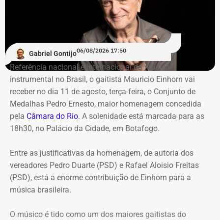
De acordo com o relatório de auditoria do TCE-RJ, os R$
59,6 milhões alocados no Banco Master entre junho e
julho de 2024 representavam mais de 20% de toda a
carteira de investimentos do Itaprevi. A equipe técnica do
06/08/2026 17:50
Gabriel Gontijo
Tribunal classificou o processo decisório como
Referência nacional e internacional da música
“negligente e temerário”.
instrumental no Brasil, o gaitista Mauricio Einhorn vai
receber no dia 11 de agosto, terça-feira, o Conjunto de
Entre os principais pontos apontados pela auditoria
Medalhas Pedro Ernesto, maior homenagem concedida
estão:
pela
Câmara do Rio
. A solenidade está marcada para as
18h30, no Palácio da Cidade, em Botafogo.
Mudança brusca na estratégia de investimento: a
alocação em letras financeiras foi elevada de 2% para
Entre as justificativas da homenagem, de autoria dos
20% logo na primeira reunião da nova gestão,
vereadores Pedro Duarte (PSD) e Rafael Aloisio Freitas
desrespeitando os estudos técnicos e pareceres da
(PSD), está a enorme contribuição de Einhorn para a
consultoria financeira contratada, que desaconselhavam
música brasileira.
o investimento de longo prazo.
Rating especulativo: a aplicação prendeu os recursos
O músico é tido como um dos maiores gaitistas do
previdenciários por 10 anos em uma instituição que