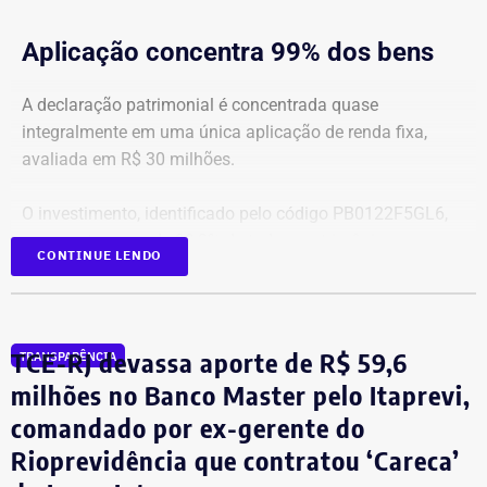
Aplicação concentra 99% dos bens
A declaração patrimonial é concentrada quase
integralmente em uma única aplicação de renda fixa,
avaliada em R$ 30 milhões.
O investimento, identificado pelo código PB0122F5GL6,
representa cerca de 99,2% de todo o patrimônio
CONTINUE LENDO
informado À Justiça Eleitoral.
Os demais oito bens declarados somam R$ 233.522,35 e
incluem aplicações de renda fixa em diferentes
TCE-RJ devassa aporte de R$ 59,6
TRANSPARÊNCIA
instituições financeiras, além de um depósito bancário no
milhões no Banco Master pelo Itaprevi,
valor de R$ 0,01.
comandado por ex-gerente do
Rioprevidência que contratou ‘Careca’
Empresário do setor de seguros