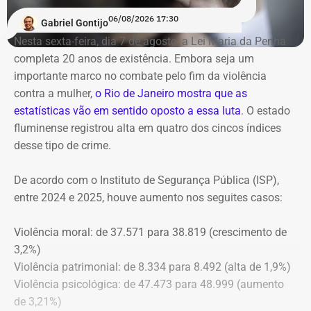
06/08/2026 17:30
Gabriel Gontijo
O voto do relator José Gomes Graciosa, aprovado pelo
Nesta sexta-feira, dia 7 de agosto, a Lei Maria da Penha
plenário do TCE-RJ, determina a notificação da ex-
completa 20 anos de existência. Embora seja um
presidente do Itaprevi Fernanda; do ex-prefeito de Itaguaí,
importante marco no combate pelo fim da violência
Rubem Vieira de Souza, o Rubão; e de outros diretores e
contra a mulher,
o Rio de Janeiro mostra que as
conselheiros do fundo municipal.
estatísticas vão em sentido oposto a essa luta
. O estado
fluminense registrou alta em quatro dos cincos índices
Além disso, o tribunal aprovou a expedição de ofício com
desse tipo de crime.
cópia integral do processo ao Ministério Público do
Estado do Rio de Janeiro (MPRJ), para que avalie a
De acordo com o Instituto de Segurança Pública (ISP),
apuração de possíveis ilícitos nas esferas cível e criminal,
entre 2024 e 2025, houve aumento nos seguites casos:
e à Secretaria de Regime Próprio e Complementar do
Ministério da Previdência Social.
Violência moral: de 37.571 para 38.819 (crescimento de
3,2%)
Violência patrimonial: de 8.334 para 8.492 (alta de 1,9%)
Violência psicológica: de 47.473 para 48.999 (aumento
de 3,21%)