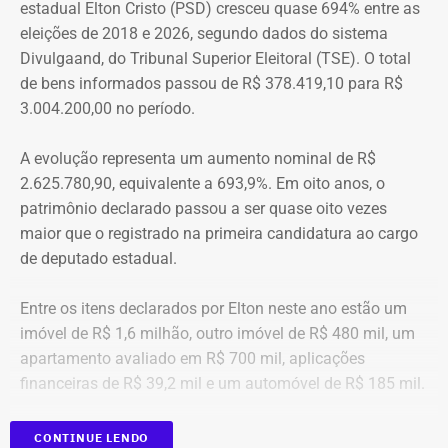
estadual Elton Cristo (PSD) cresceu quase 694% entre as
eleições de 2018 e 2026, segundo dados do sistema
“Creio que duas coisas ainda impedem as mulheres de
Divulgaand, do Tribunal Superior Eleitoral (TSE). O total
seguirem adiante nesta batalha. A vergonha e o medo.
de bens informados passou de R$ 378.419,10 para R$
Porque é necessário ter mais do que coragem para seguir
3.004.200,00 no período.
adiante no enfrentamento à violência doméstica. Pois
muitas têm medo do agressor sob dois pontos de vista. O
A evolução representa um aumento nominal de R$
primeiro é o temor de continuar viva e estar ao lado do
2.625.780,90, equivalente a 693,9%. Em oito anos, o
agressor. E o outro é o que vai acontecer com ela depois
patrimônio declarado passou a ser quase oito vezes
que a denúncia for feita. Afinal, há o receio que alguma
maior que o registrado na primeira candidatura ao cargo
brecha legal permita que o agressor, de alguma forma,
de deputado estadual.
fique impune”, comenta.
Entre os itens declarados por Elton neste ano estão um
Passados oito anos após as agrssões se tornarem
imóvel de R$ 1,6 milhão, outro imóvel de R$ 480 mil, um
públicas nacionalmente, Cristiane cita qual o principal
apartamento avaliado em R$ 700 mil, aplicações
item que acredita ser necessário que as autoridades
financeiras de R$ 39,2 mil e um automóvel de R$ 185 mil.
tenham mais rigor.
CONTINUE LENDO
“A Lei Maria da Penha é muito boa. Eu fui salva graças a