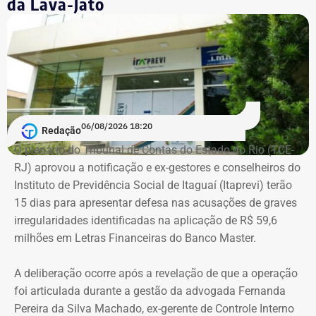
da Lava-Jato
De acordo com os dados do registro de candidatura, Alex
Melim nasceu no Rio de Janeiro em 2 de junho de 1976, é
casado, possui ensino médio completo e declarou exercer
a profissão de empresário.
Em documento de consulta pública da Casa da Moeda do
06/08/2026 18:20
Redação
Brasil, Alex Ofredi Melim aparece como representante da
O plenário do Tribunal de Contas do Estado do Rio (TCE-
Melim Corretora de Seguros Ltda., empresa que atua no
RJ) aprovou a notificação e ex-gestores e conselheiros do
setor de seguros e planos de saúde.
Instituto de Previdência Social de Itaguaí (Itaprevi) terão
15 dias para apresentar defesa nas acusações de graves
irregularidades identificadas na aplicação de R$ 59,6
milhões em Letras Financeiras do Banco Master.
A deliberação ocorre após a revelação de que a operação
foi articulada durante a gestão da advogada Fernanda
Pereira da Silva Machado, ex-gerente de Controle Interno