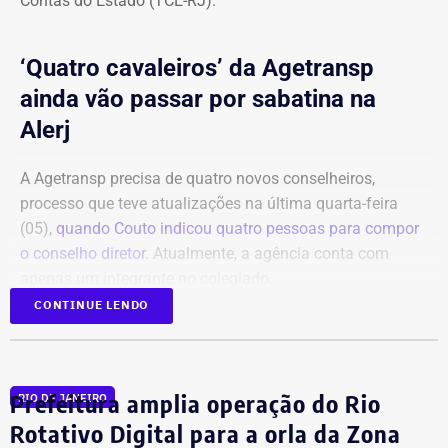
Contas do Estado (TCE-RJ).
‘Quatro cavaleiros’ da Agetransp
ainda vão passar por sabatina na
Alerj
A Agetransp precisa de quatro novos conselheiros,
processo que teve atualizações na última quarta-feira
(05),
quando Couto indicou quatro pessoas para compor
o conselho diretor
. Atualmente, a agência conta com
apenas um integrante no colegiado.
CONTINUE LENDO
Os indicados foram Giane Zimmer, Soraya Cesarino,
Sérgio Sahione e Fábio Amorim da Rocha, que teriam
sido apresentados pessoalmente pelo governador em
Prefeitura amplia operação do Rio
RIO DE JANEIRO
exercício ao presidente da Alerj. Agora, o processo
Rotativo Digital para a orla da Zona
depende de aprovação em plenário na Alerj.