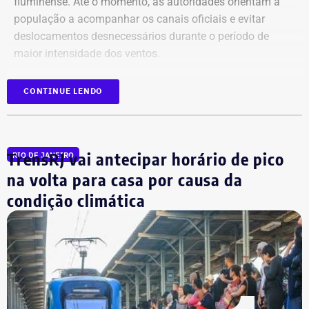
fluminense. Até o momento, as autoridades orientam a
população a acompanhar os canais oficiais e evitar
deslocamentos desnecessários durante o período de
maior intensidade dos ventos.
CONTINUE LENDO
TrensRJ vai antecipar horário de pico
RIO DE JANEIRO
na volta para casa por causa da
condição climática