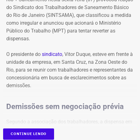
e, em caso de alterações na circulação, sigam as
do Sindicato dos Trabalhadores de Saneamento Básico
orientações das equipes que atuam nas estações e nos
do Rio de Janeiro (SINTSAMA), que classificou a medida
trens
como irregular e anunciou que acionará o Ministério
Público do Trabalho (MPT) para tentar reverter as
dispensas.
O presidente do
sindicato
, Vitor Duque, esteve em frente à
unidade da empresa, em Santa Cruz, na Zona Oeste do
Rio, para se reunir com trabalhadores e representantes da
concessionária em busca de esclarecimentos sobre as
demissões.
Demissões sem negociação prévia
Segundo a associação dos trabalhadores, a dispensa em
massa ocorreu sem negociação prévia com a entidade, o
CONTINUE LENDO
que, na avaliação da categoria, desrespeita a legislação