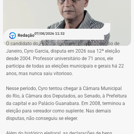
motorista deve acessar o aplicativo Jaé, selecionar a
opção Rio Rotativo, confirmar automaticamente o
endereço identificado pelo GPS, informar a placa do
veículo e escolher o período de permanência. O
07/08/2026 11:32
Redação
pagamento pode ser realizado por Pix ou cartão de
O candidato do PSTU ao governo do estado do Rio de
crédito diretamente no aplicativo.
Janeiro, Cyro Garcia, disputa em 2026 sua 12ª eleição
desde 2004. Professor universitário de 71 anos, ele
Os 80 guardadores credenciados atuarão orientando os
participa de todas as eleições municipais e gerais há 22
motoristas sobre o funcionamento do sistema e a
anos, mas nunca saiu vitorioso.
utilização do aplicativo Jaé. Eles não recebem qualquer
tipo de pagamento dos usuários. A aquisição do período
Nesse período, Cyro tentou chegar à Câmara Municipal
de estacionamento é realizada exclusivamente pelo
do Rio, à Câmara dos Deputados, ao Senado, à Prefeitura
aplicativo.
da capital e ao Palácio Guanabara. Em 2008, terminou a
eleição para vereador como suplente. Nas demais
Mais de 37 mil validação na Lagoa
disputas, não conseguiu se eleger.
Implantado no dia 17 de julho em cerca de 900 vagas no
Além do histórico eleitoral, as declarações de bens