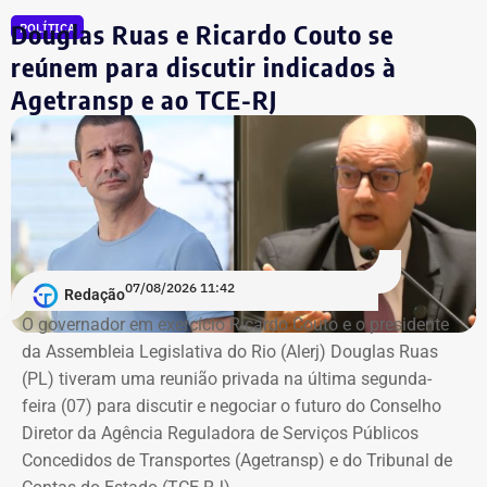
Douglas Ruas e Ricardo Couto se
POLÍTICA
reúnem para discutir indicados à
Agetransp e ao TCE-RJ
07/08/2026 11:42
Redação
O governador em exercício Ricardo Couto e o presidente
da Assembleia Legislativa do Rio (Alerj) Douglas Ruas
(PL) tiveram uma reunião privada na última segunda-
feira (07) para discutir e negociar o futuro do Conselho
Diretor da Agência Reguladora de Serviços Públicos
Concedidos de Transportes (Agetransp) e do Tribunal de