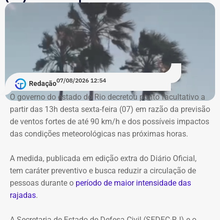
ventos fortes e possíveis descargas elétricas.
Moradores de áreas de risco devem ficar atentos aos
alertas sonoros da Defesa Civil. O acionamento das
sirenes indica risco de deslizamentos e a necessidade de
deslocamento para os pontos de apoio definidos pelo
07/08/2026 12:54
município. Em situações de emergência, a população
Redação
pode acionar o Corpo de Bombeiros pelo telefone 193 e a
O governo do estado do Rio decretou ponto facultativo a
Defesa Civil pelo número 199.
partir das 13h desta sexta-feira (07) em razão da previsão
de ventos fortes de até 90 km/h e dos possíveis impactos
das condições meteorológicas nas próximas horas.
A medida, publicada em edição extra do Diário Oficial,
tem caráter preventivo e busca reduzir a circulação de
pessoas durante o
período de maior intensidade das
rajadas
.
A Secretaria de Estado de Defesa Civil (SEDEC-RJ) e o