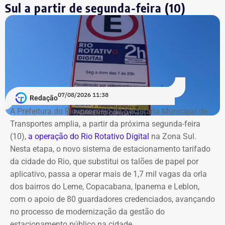
Sul a partir de segunda-feira (10)
Couto aguarda Alerj indicar novo
nome para TCE-RJ
Outra prioridade do governador nas conversas com o
presidente da Alerj é a escolha do substituto de
Domingos Brazão no cargo de conselheiro do Tribunal de
07/08/2026 11:38
Redação
Contas do Estado (TCE-RJ). Ele foi condenado pelo
A Prefeitura do Rio, por meio da Secretaria Municipal de
Supremo Tribunal Federal (STF) por ter sido um dos
Transportes amplia, a partir da próxima segunda-feira
mandantes do assassinato da vereadora Marielle Franco
(10),
a operação do Rio Rotativo Digital
na Zona Sul.
e do motorista Anderson Gome.
Nesta etapa, o novo sistema de estacionamento tarifado
da cidade do Rio, que substitui os talões de papel por
A indicação fica sob responsabilidade da Alerj e Couto
aplicativo, passa a operar mais de 1,7 mil vagas da orla
sinalizou que não interferirá, desde que o escolhido não
dos bairros do Leme, Copacabana, Ipanema e Leblon,
seja ligado ao grupo político de Cláudio Castro. Douglas
com o apoio de 80 guardadores credenciados, avançando
Ruas convocou uma reunião do Colégio de Líderes, que
no processo de modernização da gestão do
deve acontecer já na próxima segunda-feira (10) para
estacionamento público na cidade.