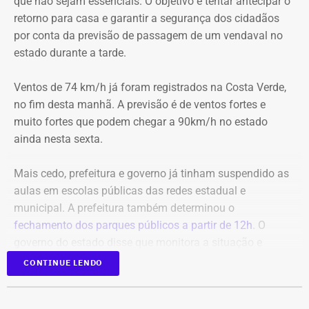
que não sejam essenciais. O objetivo é tentar antecipar o
“Independentemente do resultado da conversa de hoje,
retorno para casa e garantir a segurança dos cidadãos
vamos lutar pela manutenção dos empregos e pelo
por conta da previsão de passagem de um vendaval no
direito dos trabalhadores. A categoria não vai aceitar
estado durante a tarde.
demissões sem diálogo”, disse o presidente do sindicato.
Ventos de 74 km/h já foram registrados na Costa Verde,
no fim desta manhã. A previsão é de ventos fortes e
muito fortes que podem chegar a 90km/h no estado
ainda nesta sexta.
Mais cedo, prefeitura e governo já tinham suspendido as
aulas em escolas públicas das redes estadual e
municipal. A prefeitura também determinou o
fechamento dos parques públicos a partir de 12h
. O
governo do estado disse que monitora a situação e
orientou a população a acompanhar os alertas da Defesa
CONTINUE LENDO
Civil.