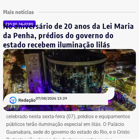
Mais notícias
No aniversário de 20 anos da Lei Maria
RIO DE JANEIRO
da Penha, prédios do governo do
estado recebem iluminação lilás
07/08/2026 13:29
Redação
No aniversário de 20 anos da Lei Maria da Penha
,
celebrado nesta sexta-feira (07), prédios e equipamentos
públicos terão iluminação especial em lilás. O Palácio
Guanabara, sede do governo do estado do Rio, e o Cristo