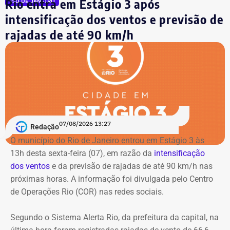
Rio entra em Estágio 3 após
RIO DE JANEIRO
Também receberão iluminação especial o edifício do
intensificação dos ventos e previsão de
DER-RJ, a sede da Secretaria de Estado de Transportes e
rajadas de até 90 km/h
Mobilidade Urbana, o HemoRio, em Copacabana, o
Quartel-General da Polícia Militar, o Centro Integrado de
Comando e Controle (CICC), unidades estaduais de saúde
e educação e diversos equipamentos culturais.
O Cristo Redentor também será iluminado em lilás em
homenagem aos 20 anos da Lei Maria da Penha.
07/08/2026 13:27
Redação
O município do Rio de Janeiro entrou em Estágio 3 às
Como buscar ajuda
13h desta sexta-feira (07), em razão da
intensificação
dos ventos
e da previsão de rajadas de até 90 km/h nas
Ligue 180 – Central de Atendimento à Mulher
próximas horas. A informação foi divulgada pelo Centro
Aplicativo Rede Mulher
de Operações Rio (COR) nas redes sociais.
Delegacias Especializadas de Atendimento à Mulher
(DEAMs)
Segundo o Sistema Alerta Rio, da prefeitura da capital, na
Centros Especializados de Atendimento à Mulher