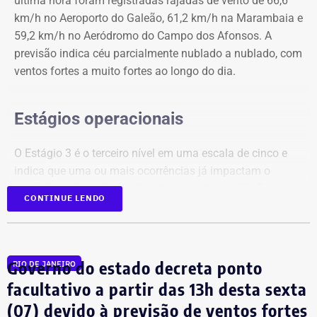
última hora foram registradas rajadas de vento de 66,6
(CEAMs)
km/h no Aeroporto do Galeão, 61,2 km/h na Marambaia e
Centros Integrados de Atendimento à Mulher (CIAMs)
59,2 km/h no Aeródromo do Campo dos Afonsos. A
Patrulha Maria da Penha, da Polícia Militar, para
previsão indica céu parcialmente nublado a nublado, com
acompanhamento de medidas protetivas
ventos fortes a muito fortes ao longo do dia.
Demais serviços da rede estadual de proteção
Estágios operacionais
O Estágio 3 é o terceiro nível em uma escala de cinco e
indica que uma ou mais ocorrências já impactam o
município, afetando a rotina de parte da população.
CONTINUE LENDO
Diante do cenário, o centro de operações orienta que a
população evite deslocamentos pelas áreas mais
afetadas pelos ventos e mantenha distância de árvores,
Governo do estado decreta ponto
RIO DE JANEIRO
postes, placas e outras estruturas que possam
facultativo a partir das 13h desta sexta
representar risco durante as rajadas de vento. Também é
(07) devido à previsão de ventos fortes
recomendado evitar locais descampados em caso de