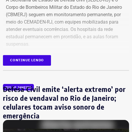
Corpo de Bombeiros Militar do Estado do Rio de Janeiro
(CBMERJ) seguem em monitoramento permanente, por
meio do CEMADEN-RJ, com equipes mobilizadas para
atender eventuais ocorrências. Os hospitais da rede
estadual permanecem em prontidão, e as aulas foram
suspensas.
As autoridades orientam a população a evitar
CONTINUE LENDO
deslocamentos desnecessários durante as rajadas de
vento, manter distância de árvores, postes, placas e
outras estruturas que possam oferecer risco, além de
Defesa Civil emite ‘alerta extremo’ por
RIO DE JANEIRO
acompanhar os comunicados dos canais oficiais. Em
caso de emergência, o Corpo de Bombeiros pode ser
risco de vendaval no Rio de Janeiro;
acionado pelo telefone 193 ou pelo aplicativo 193RJ.
celulares tocam aviso sonoro de
emergência