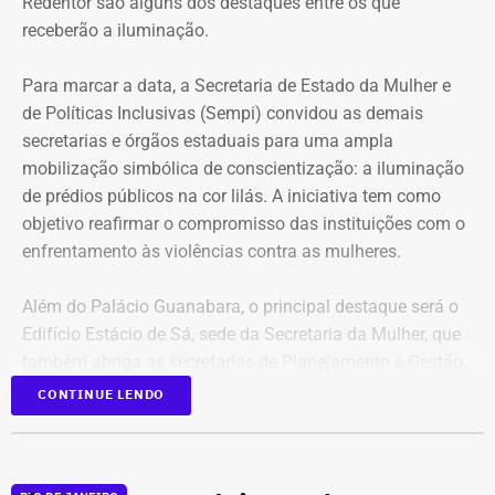
Redentor são alguns dos destaques entre os que
receberão a iluminação.
Para marcar a data, a Secretaria de Estado da Mulher e
de Políticas Inclusivas (Sempi) convidou as demais
secretarias e órgãos estaduais para uma ampla
mobilização simbólica de conscientização: a iluminação
de prédios públicos na cor lilás. A iniciativa tem como
objetivo reafirmar o compromisso das instituições com o
enfrentamento às violências contra as mulheres.
Além do Palácio Guanabara, o principal destaque será o
Edifício Estácio de Sá, sede da Secretaria da Mulher, que
também abriga as secretarias de Planejamento e Gestão,
Desenvolvimento Social e Direitos Humanos e Trabalho e
CONTINUE LENDO
Renda, entre outros órgãos estaduais. A iluminação
especial permanecerá acesa ininterruptamente até a noite
da próxima segunda-feira (10).