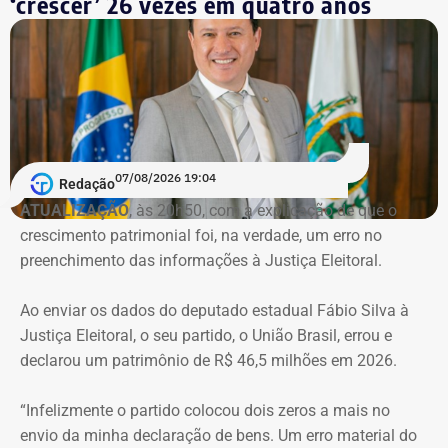
‘crescer’ 26 vezes em quatro anos
nas investigações da Operação Favorito, que apurou um
esquema de desvios de recursos públicos durante a
pandemia de Covid-19. Conforme a denúncia do MP, uma
empresa ligada ao empresário teria sido utilizada em
movimentações financeiras investigadas no caso.
Declaração de bens do deputado Rafael Nobre em 2022 — Foto:
Reprodução/Divulgacand
07/08/2026 19:04
Redação
ATUALIZAÇÃO
, às 20h50, com a explicação de que o
crescimento patrimonial foi, na verdade, um erro no
Imóvel de Eduardo Bolsonaro será leiloado por um valor 36% menor ao que
preenchimento das informações à Justiça Eleitoral.
vale originalmente — Foto: REprodução/Google Maps.
Ao enviar os dados do deputado estadual Fábio Silva à
O apartamento que vai à leilão fica na Avenida Pasteu e
Justiça Eleitoral, o seu partido, o União Brasil, errou e
tem cerca de 101 metros quadrados. O imóvel se
declarou um patrimônio de R$ 46,5 milhões em 2026.
encontra no terceiro andar de um edifício de frente para a
Baía de Guanabara.
“Infelizmente o partido colocou dois zeros a mais no
envio da minha declaração de bens. Um erro material do