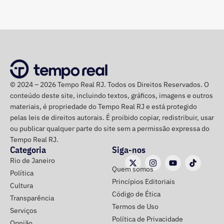
Renato Cozzolino
R$ 480.000,00
Julio Lopes
R$ 210.642,00*
Dr. Luizinho
R$ 150.000,00
Leniel Borel
R$ 104.500,00
*Valor correspondente à soma de R$ 122.642,00 em espécie
convertidos de dólar e R$ 88.000,00 em reais declarados em dinheiro
© 2024 – 2026 Tempo Real RJ. Todos os Direitos Reservados. O
vivo.
conteúdo deste site, incluindo textos, gráficos, imagens e outros
materiais, é propriedade do Tempo Real RJ e está protegido
Os dados são públicos e ficam disponíveis para consulta
pelas leis de direitos autorais. É proibido copiar, redistribuir, usar
no sistema DivulgaCandContas, do TSE.
ou publicar qualquer parte do site sem a permissão expressa do
Tempo Real RJ.
Categoria
Siga-nos
Rio de Janeiro
Quem somos
Política
Princípios Editoriais
Cultura
Código de Ética
Transparência
Termos de Uso
Serviços
Política de Privacidade
Opnião