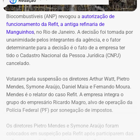
Redação
Antonio Rueda declara Mercedes de
A Agência Nacional do Petróleo, Gás Natural e
R$ 2,35 milhões
Biocombustíveis (ANP) revogou a
autorização de
funcionamento da Refit, a antiga refinaria de
Entre os bens declarados também estão um Mercedes-
Manguinhos
, no Rio de Janeiro. A decisão foi tomada por
Benz AMG G63, avaliado em R$ 2,35 milhões, um
unanimidade pelos integrantes da agência, e o fator
Volkswagen Passat de R$ 115 mil, R$ 709 mil em “bens
determinante para a decisão é o fato de a empresa ter
móveis de uso pessoal” e R$ 35 mil em dinheiro em
tido o Cadastro Nacional da Pessoa Jurídica (CNPJ)
espécie.
cancelado.
Votaram pela suspensão os diretores Arthur Watt, Pietro
Mendes, Symone Araújo, Daniel Maia e Fernando Moura.
Mendes é o relator do caso Refit. A empresa integra o
grupo do empresário Ricardo Magro, alvo de operação da
Polícia Federal (PF) por sonegação de impostos.
Os diretores Pietro Mendes e Symone Araújo foram
colocados em suspeição pela Refit após participarem das