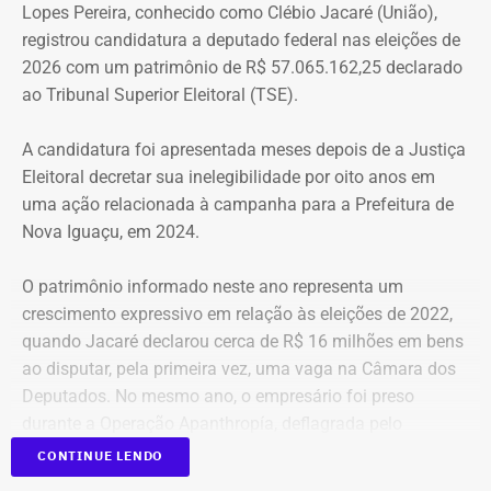
Lopes Pereira, conhecido como Clébio Jacaré (União),
que atenda as necessidades básicas das famílias. Desde
registrou candidatura a deputado federal nas eleições de
que eu entrei no MLB nunca faltou comida. Só o que falta
2026 com um patrimônio de R$ 57.065.162,25 declarado
mesmo é um teto, um lar para morar. Queremos fazer
ao Tribunal Superior Eleitoral (TSE).
valer um direito constitucional que nunca foi cumprido”
A candidatura foi apresentada meses depois de a Justiça
A Central de Movimentos Populares do Rio de Janeiro
Eleitoral decretar sua inelegibilidade por oito anos em
(CMPRJ) emitiu nota de apoio e solidariedade e lembrou
uma ação relacionada à campanha para a Prefeitura de
que as famílias lutam há anos pelo direito à moradia com
Nova Iguaçu, em 2024.
organização e resistência.
O patrimônio informado neste ano representa um
“Sabemos que a moradia é a base de tudo. Quando um
crescimento expressivo em relação às eleições de 2022,
movimento ocupa um imóvel abandonado ou
quando Jacaré declarou cerca de R$ 16 milhões em bens
subutilizado, mais do que dar um teto, o que já é
ao disputar, pela primeira vez, uma vaga na Câmara dos
fundamental, ele devolve esperança e perspectiva de vida
Deputados. No mesmo ano, o empresário foi preso
para centenas de pessoas, sobretudo para as crianças”,
durante a Operação Apanthropía, deflagrada pelo
destacou.
Ministério Público do Rio de Janeiro (MPRJ), que
CONTINUE LENDO
investigou um esquema de corrupção na Prefeitura de