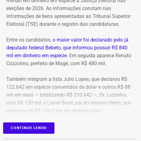
milhão em dinheiro em espécie à Justiça Eleitoral nas
tributo no momento da venda para o consumidor final,
eleições de 2026. As informações constam nas
algo que nunca foi feito, de acordo com a investigação.
informações de bens apresentadas ao Tribunal Superior
Eleitoral (TSE) durante o registro das candidaturas.
*Com informações do blog do Octávio Guedes, do portal
g1
Entre os candidatos,
o maior valor foi declarado pelo já
deputado federal Bebeto, que informou possuir R$ 840
mil em dinheiro em espécie
. Em seguida aparece Renato
Cozzolino, prefeito de Magé, com R$ 480 mil.
Também integram a lista Julio Lopes, que declarou R$
122.642 em espécie convertidos de dólar e outros R$ 88
mil em reais — totalizando R$ 210.642 —, Dr. Luizinho,
com R$ 150 mil, e Leniel Borel, pai do menino Henry, que
informou ter R$ 104,5 mil em dinheiro vivo.
Candidato
Valor declarado em
CONTINUE LENDO
Bebeto
R$ 840.000,00