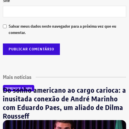
Site
Salvar meus dados neste navegador para a próxima vez que eu
comentar.
Mais notícias
Do sonho americano ao cargo carioca: a
BERENICE SEARA
inusitada conexão de André Marinho
com Eduardo Paes, um aliado de Dilma
Rousseff