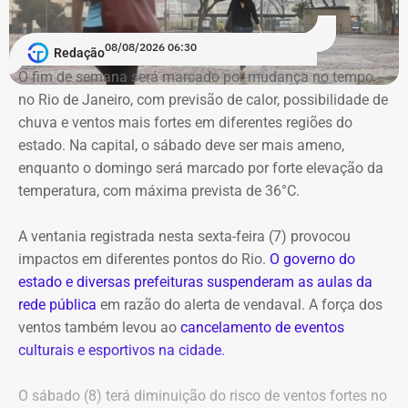
gostou da experiência. Em 21 de fevereiro, ele foi de novo
nomeado na prefeitura, dessa vez, na Secretaria
08/08/2026 06:30
Redação
Municipal de Assistência Social e Direitos Humanos.
O fim de semana será marcado por mudança no tempo
no Rio de Janeiro, com previsão de calor, possibilidade de
E com data retroativa: valendo a partir de 1º de janeiro.
chuva e ventos mais fortes em diferentes regiões do
estado. Na capital, o sábado deve ser mais ameno,
enquanto o domingo será marcado por forte elevação da
temperatura, com máxima prevista de 36°C.
A ventania registrada nesta sexta-feira (7) provocou
impactos em diferentes pontos do Rio.
O governo do
estado e diversas prefeituras suspenderam as aulas da
rede pública
em razão do alerta de vendaval. A força dos
ventos também levou ao
cancelamento de eventos
Em outubro do mesmo ano, foi a vez de o próprio André
culturais e esportivos na cidade.
Marinho pedir para sair.
O sábado (8) terá diminuição do risco de ventos fortes no
A exoneração, assinada no dia 23, encerrou a passagem