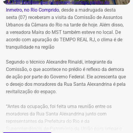
As 120 famílias que ocuparam o antigo prédio do
chegada de uma nova frente fria, que avança pelo
Inmetro, no Rio Comprido
, desde a madrugada desta
Sudeste.
sexta (07) receberam a visita da Comissão de Assuntos
Urbanos da Câmara do Rio na tarde de hoje. Além disso,
Na cidade do Rio, o domingo será mais quente, com
a vereadora Maíra do MST também esteve no local. De
mínima prevista de 21°C e máxima de 36°C. A previsão
acordo com apuração do TEMPO REAL RJ, o clima é de
indica sol entre nuvens durante o dia, com aumento da
tranquilidade na região
nebulosidade e possibilidade de pancadas de chuva à
noite.
Segundo o técnico Alexandre Rinaldi, integrante da
Comissão, o que acontece no prédio é reflexo da demora
A mudança ocorre com o afastamento da frente fria que
de ação por parte do Governo Federal. Ele acrescenta que
atuou sobre o estado e a aproximação de um novo
o desejo dos moradores da Rua Santa Alexandrina é pela
sistema.
revitalização do espaço.
Com informações do Climatempo.
“Antes da ocupação, foi feita uma reunião entre os
moradores da Rua Santa Alexandrina junto com
representantes da Prefeitura do Rio e da
Superintendência de Patrimônio da União para limpar o