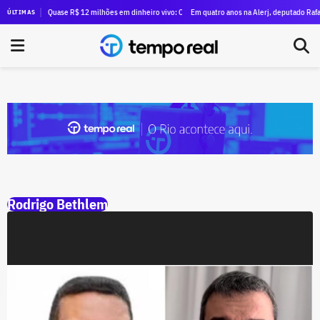
isita às mais de 100 famílias que ocuparam antigo prédio do Inmetro
Quase R$ 12 milhões em dinheiro vivo: Clébio Jacaré registra candidatura à Câmara e
Em quatro anos na Alerj, deputado Rafael 
ÚLTIMAS
Rodrigo Bethlem