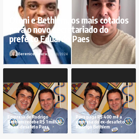
Otoni e Bethlem, os mais cotados
para o novo secretariado do
prefeito Eduardo Paes
Berenice Seara
|
16/10/2024
Empresa de Rodrigo
Paes paga R$ 400 mil a
Bethlem recebe R$ 1 milhão
empresa do ex-desafeto
do ex-desafeto Paes
Rodrigo Bethlem