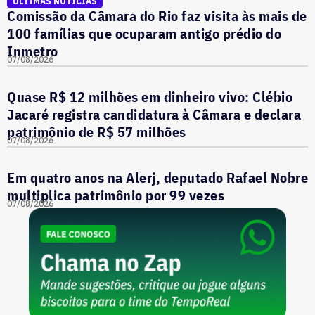
ÚLTIMAS NOTÍCIAS
Comissão da Câmara do Rio faz visita às mais de
100 famílias que ocuparam antigo prédio do
Inmetro
07/08/2026
Quase R$ 12 milhões em dinheiro vivo: Clébio
Jacaré registra candidatura à Câmara e declara
patrimônio de R$ 57 milhões
07/08/2026
Em quatro anos na Alerj, deputado Rafael Nobre
multiplica patrimônio por 99 vezes
07/08/2026