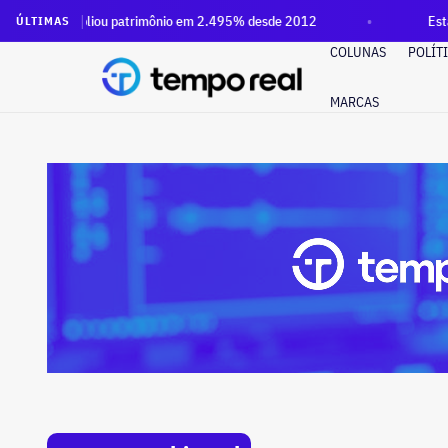
o ampliou patrimônio em 2.495% desde 2012
Estado quer cr
ÚLTIMAS
COLUNAS
POLÍT
MARCAS