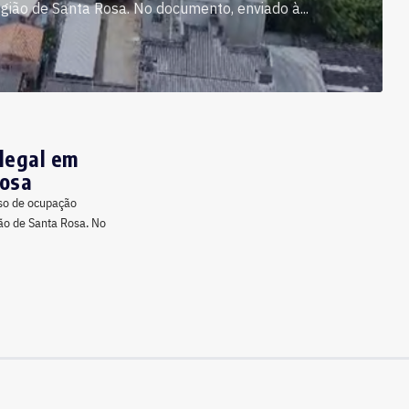
gião de Santa Rosa. No documento, enviado à...
legal em
Rosa
sso de ocupação
ão de Santa Rosa. No