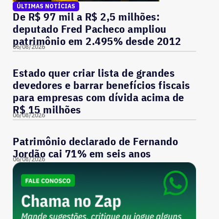
ÚLTIMAS NOTÍCIAS
De R$ 97 mil a R$ 2,5 milhões:
deputado Fred Pacheco ampliou
patrimônio em 2.495% desde 2012
06/08/2026
Estado quer criar lista de grandes
devedores e barrar benefícios fiscais
para empresas com dívida acima de
R$ 15 milhões
06/08/2026
Patrimônio declarado de Fernando
Jordão cai 71% em seis anos
06/08/2026