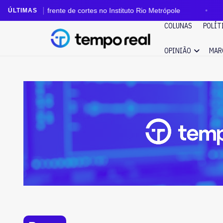
frente de cortes no Instituto Rio Metrópole
Niterói g
ÚLTIMAS
COLUNAS
POLÍT
OPINIÃO
MAR