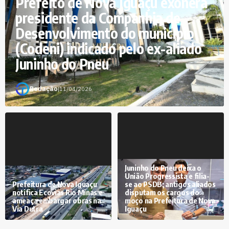
Prefeito de Nova Iguaçu exonera
presidente da Companhia de
Desenvolvimento do município
(Codeni) indicado pelo ex-aliado
Juninho do Pneu
Redação
|
11/04/2026
Juninho do Pneu deixa o
União Progressista e filia-
Prefeitura de Nova Iguaçu
se ao PSDB; antigos aliados
notifica Ecovias Rio Minas e
disputam os cargos do
ameaça embargar obras na
moço na Prefeitura de Nova
Via Dutra
Iguaçu