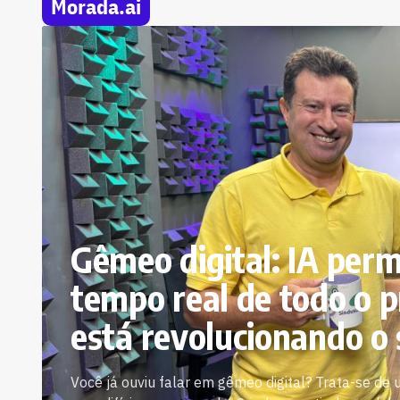
Morada.ai
Gêmeo digital: IA per
tempo real de todo o p
está revolucionando o 
Você já ouviu falar em gêmeo digital? Trata-se de 