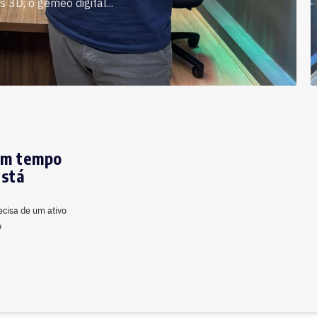
 3D, o gêmeo digital...
 em tempo
está
ecisa de um ativo
o