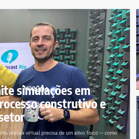
mite simulações em
rocesso construtivo e
setor
uma réplica virtual precisa de um ativo físico — como