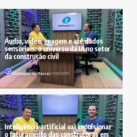
Áudio, vídeo, imagem e até dados
sensoriais: o universo da IA no setor
da construção civil
Conteúdo de Marca
|
19/05/2025
Inteligência artificial vai impulsionar
o faturamento das construtoras em