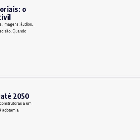
riais: o
ivil
os, imagens, áudios,
decisão. Quando
 até 2050
s construtoras a um
á adotam a