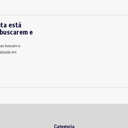
nta está
 buscarem e
soas buscam e
alizada em
Categoria