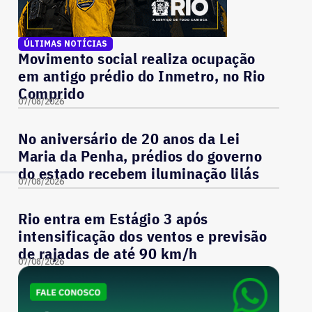
ÚLTIMAS NOTÍCIAS
Movimento social realiza ocupação
em antigo prédio do Inmetro, no Rio
Comprido
07/08/2026
No aniversário de 20 anos da Lei
Maria da Penha, prédios do governo
do estado recebem iluminação lilás
07/08/2026
Rio entra em Estágio 3 após
intensificação dos ventos e previsão
de rajadas de até 90 km/h
07/08/2026