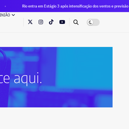
Rio entra em Estágio 3 após intensificação dos ventos e previsão de rajadas 
INIÃO