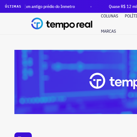
 ocuparam antigo prédio do Inmetro
Quase R$ 12 milhões em 
ÚLTIMAS
COLUNAS
POLÍT
MARCAS