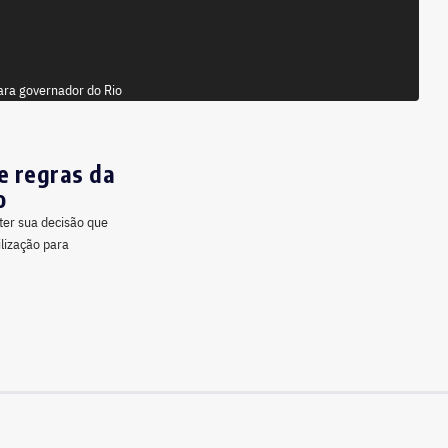
e regras da
o
ter sua decisão que
lização para