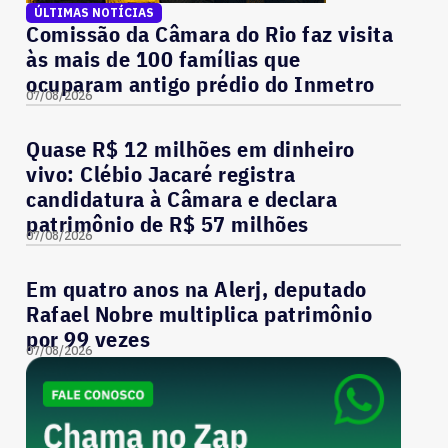
ÚLTIMAS NOTÍCIAS
Comissão da Câmara do Rio faz visita
às mais de 100 famílias que
ocuparam antigo prédio do Inmetro
07/08/2026
Quase R$ 12 milhões em dinheiro
vivo: Clébio Jacaré registra
candidatura à Câmara e declara
patrimônio de R$ 57 milhões
07/08/2026
Em quatro anos na Alerj, deputado
Rafael Nobre multiplica patrimônio
por 99 vezes
07/08/2026