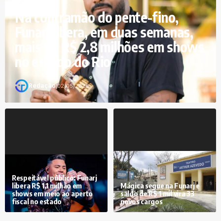
Na contramão do pente-fino,
Funarj libera, em duas semanas,
mais de R$ 2,8 milhões em shows
no estado do Rio
Redação
|
02/05/2026
Respeitável público: Funarj
libera R$ 1,1 milhão em
Mágica segue na Funarj e
shows em meio ao aperto
saldo de R$ 1 mil vira 33
fiscal no estado
novos cargos