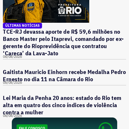
ÚLTIMAS NOTÍCIAS
TCE-RJ devassa aporte de R$ 59,6 milhões no
Banco Master pelo Itaprevi, comandado por ex-
gerente do Rioprevidência que contratou
‘Careca’ da Lava-Jato
06/08/2026
Gaitista Mauricio Einhorn recebe Medalha Pedro
Ernesto no dia 11 na Câmara do Rio
06/08/2026
Lei Maria da Penha 20 anos: estado do Rio tem
alta em quatro dos cinco índices de violência
contra a mulher
06/08/2026