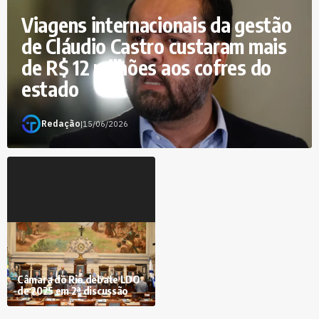
Viagens internacionais da gestão
de Cláudio Castro custaram mais
de R$ 12 milhões aos cofres do
estado
Redação
|
15/06/2026
Câmara do Rio debate LDO
de 2025 em 2ª discussão