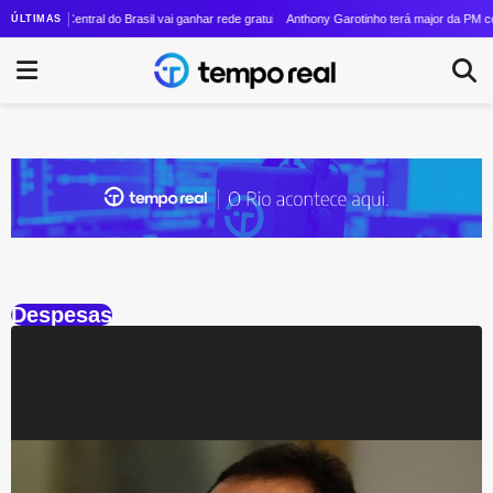
o MPF contra André Janones por suposta incitação ao crime em publicação nas redes
Central do Brasil vai ganhar rede gratuita de Wi-Fi de sexta geração
Anthony Garotinho terá major da PM com
ÚLTIMAS
Despesas